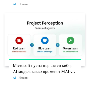
разработчиците до 26 август
AI
Новини
Microsoft пусна първия си кибер
AI модел: какво променят MAI-
Cyber-1-Flash и Project Perception
AI
Новини