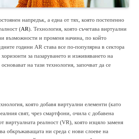
остоянен напредък, а една от тях, която постепенно
еалност (
AR
). Технология, която съчетава виртуални
ви възможности и променя начина, по който
едните години AR става все по-популярна в сектора
и хоризонти за пазаруването и изживяването на
основават на тази технология, започват да се
хнология, която добавя виртуални елементи (като
еалния свят, чрез смартфони, очила с добавена
от виртуалната реалност (VR), която изцяло заменя
ва обкръжаващата ни среда с нови слоеве на