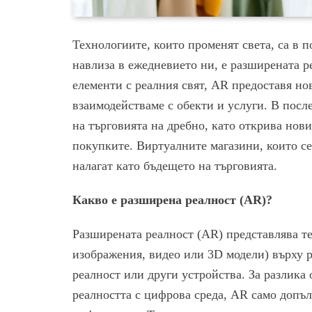
Технологиите, които променят света, са в п
навлиза в ежедневието ни, е разширената р
елементи с реалния свят, AR предоставя но
взаимодействаме с обекти и услуги. В посл
на търговията на дребно, като открива нов
покупките. Виртуалните магазини, които се 
налагат като бъдещето на търговията.
Какво е разширена реалност (AR)?
Разширената реалност (AR) представлява те
изображения, видео или 3D модели) върху р
реалност или други устройства. За разлика 
реалността с цифрова среда, AR само допъл