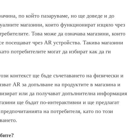
ачина, по който пазаруваме, но ще доведе и до
туалните магазини, които функционират изцяло чрез
ребителите. Това може да означава магазини, които
се посещават чрез AR устройства. Такива магазини
като потребителите могат да избират как да ги
ози контекст ще бъде съчетаването на физически и
зват AR за допълване на продуктите в магазина и
ализират или да получават допълнителна информация
агазини ще бъдат по-интерактивни и ще предлагат
предпочитанията на потребителя, като по този
ването.
бите?