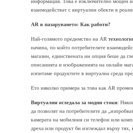
информация. Това е изключително мощен ин
взаимодействат с виртуални обекти в реалн
AR в пазаруването: Как работи?
Най-голямото предимство на AR
технологи
начина, по който потребителите взаимодейс
магазин, единствената ни опция беше да гл
описанията и изображенията на онлайн мага
изпитаме продуктите в виртуална среда пре
Ето няколко примера за това как AR промен
Виртуални огледала за модни стоки
: Няко
да позволят на потребителите да „изпробват
камерата на мобилния си телефон или комп
дреха или продукт би изглеждал върху тях, 