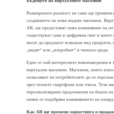
Бъдещето на виртуалните магазини
Разширената реалност не само ще променя н
създаването на нови видове магазини. Вир
AR, ще предоставят ново изживяване на пот
съществуват само в цифровия свят и които 
могат да предлагат всякакъв вид продукти, 
„видят“ или „изпробват“ в тяхната среда.
Едно от най-интересните нововъведения в т
виртуални магазини. Магазини, които изпол
позволяват на потребителите да ги персон
чрез техните смартфони или очила. Тези м
персонализирани предложения на базата на 
начин се подобрява изживяването на пазару
Как AR ще промени маркетинга и продаж