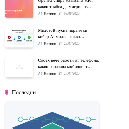
OpenAI спира Assistants API:
какво трябва да мигрират
разработчиците до 26 август
03/08/2026
AI
Новини
Microsoft пусна първия си
кибер AI модел: какво
променят MAI-Cyber-1-Flash и
29/07/2026
AI
Новини
Project Perception
Codex вече работи от телефона:
какво означава мобилният
достъп до AI агенти
27/07/2026
AI
Новини
Последни