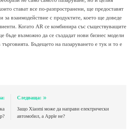
еобрази не само самото пазаруване, но и целия
оито стават все по-разпространени, ще предоставят
 за взаимодействие с продуктите, което ще доведе
лиенти. Когато AR се комбинира със съществуващите
е бъде възможно да се създадат нови бизнес модели
 търговията. Бъдещето на пазаруването е тук и то е
а:
Следваща:
ка
Защо Xiaomi може да направи електрически
ор?
автомобил, а Apple не?