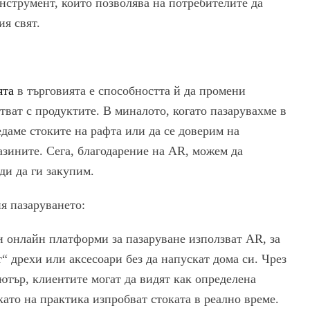
струмент, който позволява на потребителите да
ия свят.
ята
в търговията е способността й да промени
тват с продуктите. В миналото, когато пазарувахме в
едаме стоките на рафта или да се доверим на
зините. Сега, благодарение на AR, можем да
ди да ги закупим.
я пазаруването:
и онлайн платформи за пазаруване използват AR, за
“ дрехи или аксесоари без да напускат дома си. Чрез
ютър, клиентите могат да видят как определена
като на практика изпробват стоката в реално време.