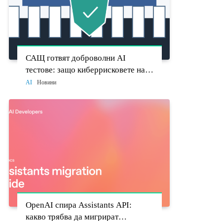
САЩ готвят доброволни AI
тестове: защо киберрисковете на
моделите стават политически
AI
Новини
въпрос
OpenAI спира Assistants API:
какво трябва да мигрират