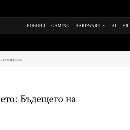
НОВИНИ
GAMING
HARDWARE
AI
VR 
ните магазини
ето: Бъдещето на