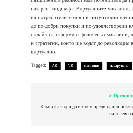
Разширената реалност има потенциала да пр
пазарен ландшафт. Виртуалните магазини, к
на потребителите нови и интуитивни начини
до по-добри покупки и по-удовлетворени к
онлайн платформи и физически магазини, щ
и стратегии, които ще водят до революция в
виртуално.
Tagged:
AR
VR
магазини
пазаруване
Предишн
Навигация
Какви фактори да вземем предвид при покуп
на телевиз