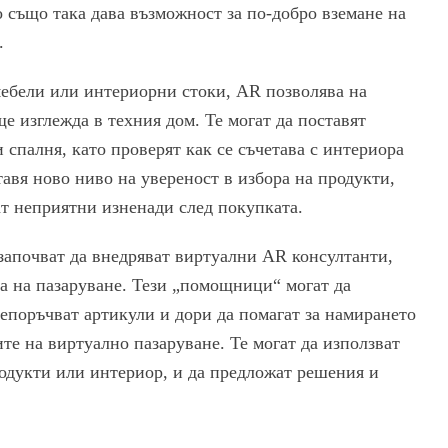
о също така дава възможност за по-добро вземане на
.
 мебели или интериорни стоки, AR позволява на
е изглежда в техния дом. Те могат да поставят
 спалня, като проверят как се съчетава с интериора
тавя ново ниво на увереност в избора на продукти,
ат неприятни изненади след покупката.
започват да внедряват виртуални AR консултанти,
са на пазаруване. Тези „помощници“ могат да
епоръчват артикули и дори да помагат за намирането
те на виртуално пазаруване. Те могат да използват
одукти или интериор, и да предложат решения и