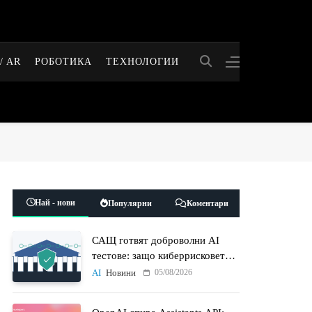
/ AR
РОБОТИКА
ТЕХНОЛОГИИ
Най - нови
Популярни
Коментари
САЩ готвят доброволни AI
тестове: защо киберрисковете
на моделите стават
05/08/2026
AI
Новини
политически въпрос