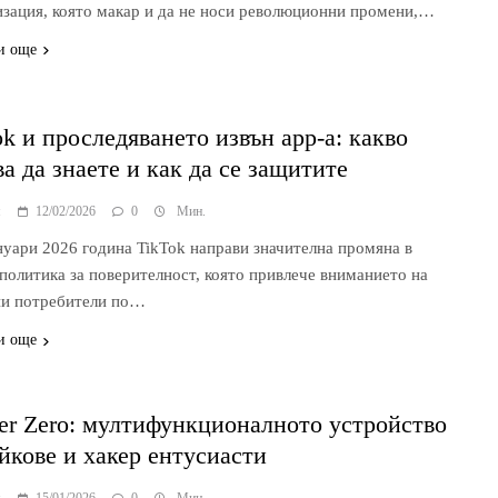
изация, която макар и да не носи революционни промени,…
и още
ok и проследяването извън app-а: какво
ва да знаете и как да се защитите
я
12/02/2026
0
Мин.
нуари 2026 година TikTok направи значителна промяна в
 политика за поверителност, която привлече вниманието на
и потребители по…
и още
per Zero: мултифункционалното устройство
ийкове и хакер ентусиасти