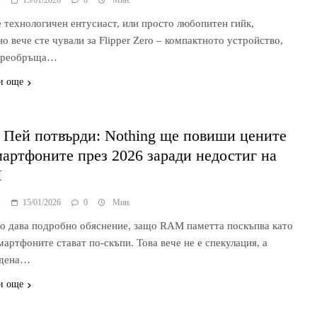
я
15/01/2026
0
Мин.
е технологичен ентусиаст, или просто любопитен гийк,
о вече сте чували за Flipper Zero – компактното устройство,
 преобръща…
и още
 Пей потвърди: Nothing ще повиши цените
мартфоните през 2026 заради недостиг на
M
я
15/01/2026
0
Мин.
о дава подробно обяснение, защо RAM паметта поскъпва като
мартфоните стават по-скъпи. Това вече не е спекулация, а
рдена…
и още