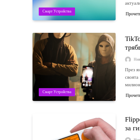
актуал
Смарт Устройства
Прочет
TikT
тряб
Ни
През я
своята
милион
Смарт Устройства
Прочет
Flip
за г