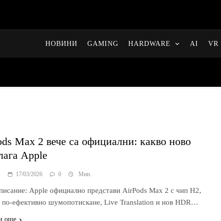
НОВИНИ
GAMING
HARDWARE
AI
VR 
ods Max 2 вече са официални: какво ново
лага Apple
я
17/03/2026
0
Мин.
писание: Apple официално представи AirPods Max 2 с чип H2,
x по-ефективно шумопотискане, Live Translation и нов HDR…
и още