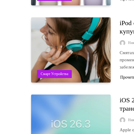
iPod
купу
Ни
Смятах
промен
забеле
Смарт Устройства
Прочет
iOS 
тран
Ни
Apple 