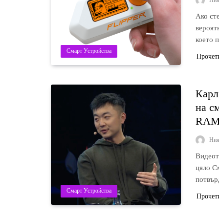
Ни
Ако ст
вероятн
което
Смарт Устройства
Прочет
Карл
на с
RA
Ни
Видеот
цяло С
потвъ
Смарт Устройства
Прочет