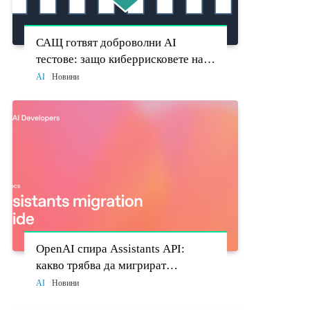
САЩ готвят доброволни AI
тестове: защо киберрисковете на
моделите стават политически
AI
Новини
въпрос
OpenAI спира Assistants API:
какво трябва да мигрират
разработчиците до 26 август
AI
Новини