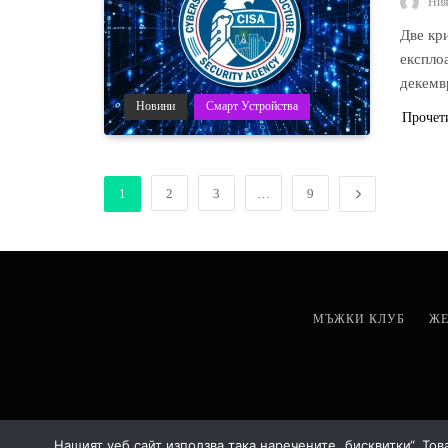
Ни
Две кр
експло
декемв
Новини
Смарт Устройства
Прочет
1
2
3
…
9
МЪЖКИ КЛУБ
ЖЕ
Нашият уеб сайт използва така наречените „бисквитки“. Тов