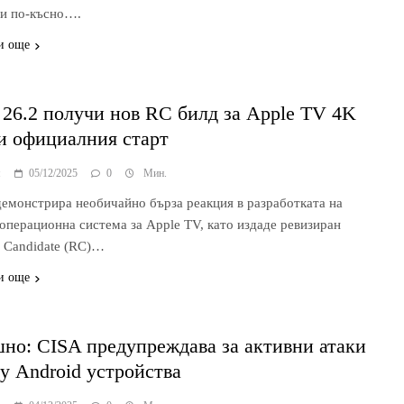
и по-късно….
и още
 26.2 получи нов RC билд за Apple TV 4K
и официалния старт
я
05/12/2025
0
Мин.
демонстрира необичайно бърза реакция в разработката на
 операционна система за Apple TV, като издаде ревизиран
e Candidate (RC)…
и още
но: CISA предупреждава за активни атаки
у Android устройства