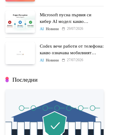
Microsoft пусна първия си
кибер AI модел: какво
променят MAI-Cyber-1-Flash и
29/07/2026
AI
Новини
Project Perception
Codex вече работи от телефона:
какво означава мобилният
достъп до AI агенти
27/07/2026
AI
Новини
Последни