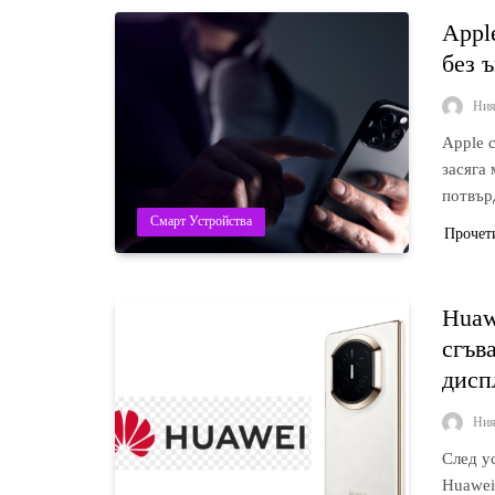
Appl
без 
Ни
Apple 
засяга
потвър
Смарт Устройства
Прочет
Huaw
сгъв
дисп
Ни
След у
Huawei