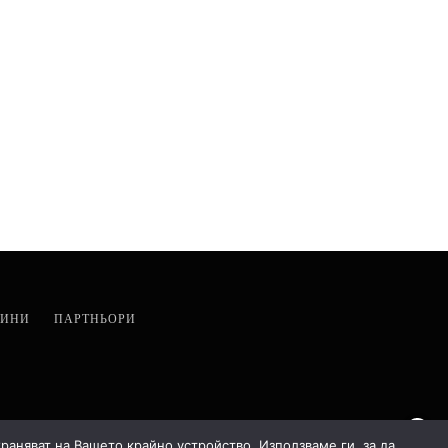
ИНИ
ПАРТНЬОРИ
храняват на Вашето крайно устройство. Използваме ги, за да