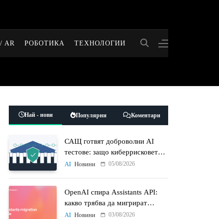
/ AR
РОБОТИКА
ТЕХНОЛОГИИ
Най - нови
Популярни
Коментари
САЩ готвят доброволни AI
тестове: защо киберрисковете
на моделите стават
05/08/2026
AI
Новини
политически въпрос
OpenAI спира Assistants API:
какво трябва да мигрират
разработчиците до 26 август
03/08/2026
AI
Новини