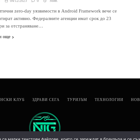
я
04/12/2025
0
Мин.
итични zero-day уязвимости в Android Framework вече се
атират активно. Федералните агенции имат срок до 23
ри за отстраняване…
и още
НСКИ КЛУБ
ЗДРАВИ СЕГА
ТУРИЗЪМ
ТЕХНОЛОГИИ
НОВ
а са малки текстови файлове, които се зареждат в браузъра и се съ