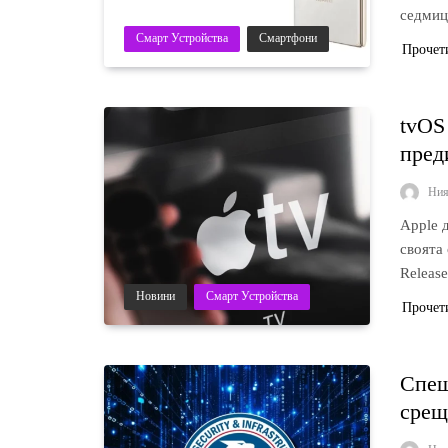
седмиц
Смарт Устройства
Смартфони
Прочет
tvOS
пред
Ни
Apple 
своята
Releas
Новини
Смарт Устройства
Прочет
Спеш
срещ