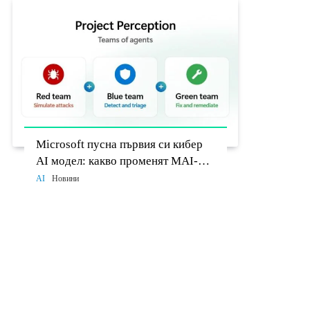
Microsoft пусна първия си кибер
AI модел: какво променят MAI-
Cyber-1-Flash и Project Perception
AI
Новини