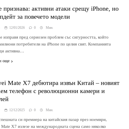
e признава: активни атаки срещу iPhone, но
ъпдейт за повечето модели
я
12/01/2026
0
Мин.
се изправя пред сериозен проблем със сигурността, който
 милиони потребители на iPhone по целия свят. Компанията
ди активна…
и още
ei Mate X7 дебютира извън Китай – новият
аем телефон с революционни камери и
лей
я
12/12/2025
0
Мин.
спешната си премиера на китайския пазар през ноември,
 Mate X7 излезе на международната сцена само няколко