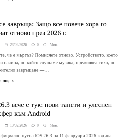
 се завръща: Защо все повече хора го
ват отново през 2026 г.
я
23/02/2026
0
Мин.
те, че е мъртъв? Помислете отново. Устройството, което
и начина, по който слушаме музика, преживява тихо, но
жително завръщане —…
и още
26.3 вече е тук: нови тапети и улеснен
сфер към Android
я
13/02/2026
0
Мин.
официално пусна iOS 26.3 на 11 февруари 2026 година –