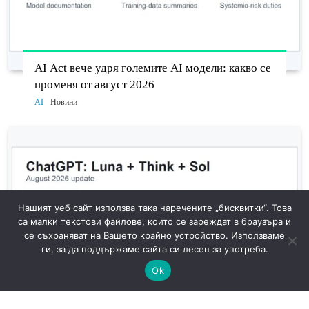
AI Act вече удря големите AI модели: какво се
променя от август 2026
AI
Новини
Нашият уеб сайт използва така наречените „бисквитки“. Това
са малки текстови файлове, които се зареждат в браузъра и
се съхраняват на Вашето крайно устройство. Използваме
ги, за да поддържаме сайта си лесен за употреба.
Ok