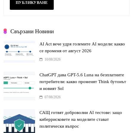
Свързани Новини
AI Act вече удря големите AI модели: какво
се променя от август 2026
10/08/2026
ChatGPT дава GPT-5.6 Luna на безплатните
потребители: какво променят Think бутонът
и новият Sol
07/08/2026
САЩ готвят доброволни AI тестове: защо
киберрисковете на моделите стават
политически въпрос