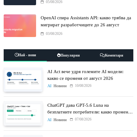
05/08/2026
OpenAI спира Assistants API: какво трябва да
мигрират разработчиците до 26 август
03/08/2026
Най - нови
Популярни
Коментари
AI Act вече удря големите AI модели:
какво се променя от август 2026
10/08/2026
AI
Новини
ChatGPT дава GPT-5.6 Luna на
безплатните потребители: какво променят
Think бутонът и новият Sol
07/08/2026
AI
Новини