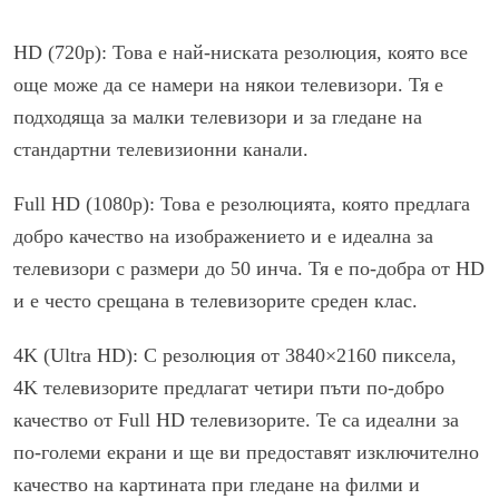
HD (720p): Това е най-ниската резолюция, която все
още може да се намери на някои телевизори. Тя е
подходяща за малки телевизори и за гледане на
стандартни телевизионни канали.
Full HD (1080p): Това е резолюцията, която предлага
добро качество на изображението и е идеална за
телевизори с размери до 50 инча. Тя е по-добра от HD
и е често срещана в телевизорите среден клас.
4K (Ultra HD): С резолюция от 3840×2160 пиксела,
4K телевизорите предлагат четири пъти по-добро
качество от Full HD телевизорите. Те са идеални за
по-големи екрани и ще ви предоставят изключително
качество на картината при гледане на филми и