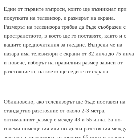
Един от първите въпроси, които ще възникнат при
покупката на телевизор, е размерът на екрана.
Размерът на телевизора трябва да бъде съобразен с
пространството, в което ще го поставяте, както и с
вашите предпочитания за гледане. Въпреки че на
пазара има телевизори с екрани от 32 инча до 75 инча
и повече, изборът на правилния размер зависи от
разстоянието, на което ще седите от екрана.
Обикновено, ако телевизорът ще бъде поставен на
стандартно разстояние от около 2-3 метра,
оптималният размер е между 43 и 55 инча. За по-
големи помещения или по-дълги разстояния между
зрителя и телевизора, размерите 65 инча и повече