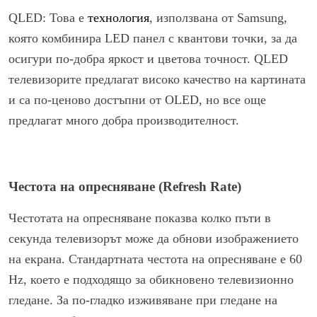
QLED: Това е
технология
, използвана от Samsung,
която комбинира LED панел с квантови точки, за да
осигури по-добра яркост и цветова точност. QLED
телевизорите предлагат високо качество на картината
и са по-ценово достъпни от OLED, но все още
предлагат много добра производителност.
Честота на опресняване (Refresh Rate)
Честотата на опресняване показва колко пъти в
секунда телевизорът може да обнови изображението
на екрана. Стандартната честота на опресняване е 60
Hz, което е подходящо за обикновено телевизионно
гледане. За по-гладко изживяване при гледане на