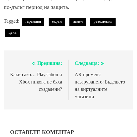
по-дълъг период на защита.
Tagged:
гаранция
екран
панел
резолюция
цена
Предишна:
Следваща:
Навигация
Какво ако… Playstation и
AR променя
Xbox никога не бяха
пазаруването: Бъдещето
създадени?
на виртуалните
магазини
ОСТАВЕТЕ КОМЕНТАР