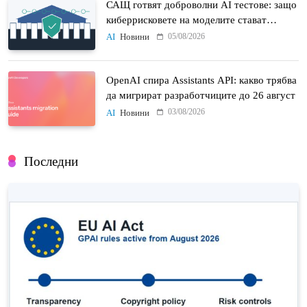
САЩ готвят доброволни AI тестове: защо
киберрисковете на моделите стават
политически въпрос
05/08/2026
AI
Новини
OpenAI спира Assistants API: какво трябва
да мигрират разработчиците до 26 август
03/08/2026
AI
Новини
Последни