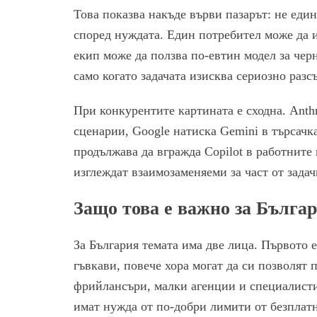
Това показва накъде върви пазарът: не еди
според нуждата. Един потребител може да 
екип може да ползва по-евтин модел за чер
само когато задачата изисква сериозно раз
При конкурентите картината е сходна. Anth
сценарии, Google натиска Gemini в търсачка
продължава да вгражда Copilot в работните
изглеждат взаимозаменяеми за част от задач
Защо това е важно за Бълга
За България темата има две лица. Първото е
гъвкави, повече хора могат да си позволят 
фрийлансъри, малки агенции и специалисти,
имат нужда от по-добри лимити от безплат