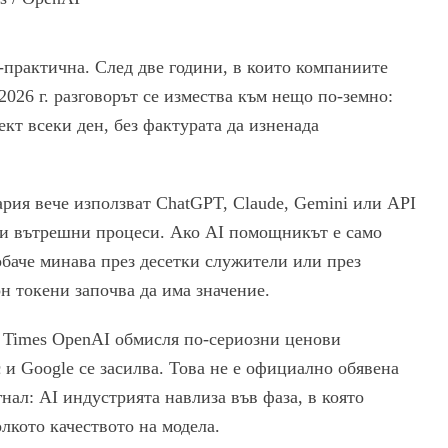
практична. След две години, в които компаниите
2026 г. разговорът се измества към нещо по-земно:
кт всеки ден, без фактурата да изненада
ария вече използват ChatGPT, Claude, Gemini или API
г и вътрешни процеси. Ако AI помощникът е само
обаче минава през десетки служители или през
н токени започва да има значение.
 Times OpenAI обмисля по-сериозни ценови
 и Google се засилва. Това не е официално обявена
нал: AI индустрията навлиза във фаза, в която
лкото качеството на модела.