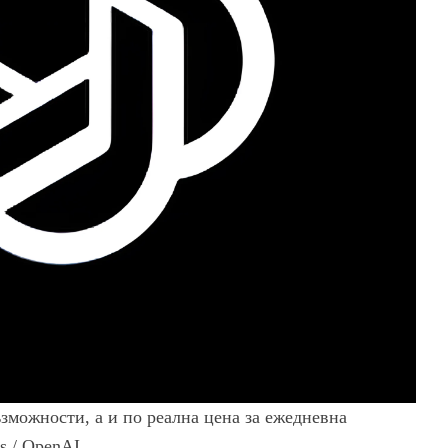
ъзможности, а и по реална цена за ежедневна
s / OpenAI