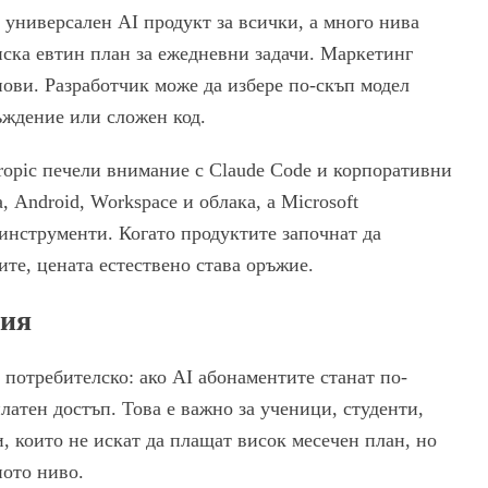
н универсален AI продукт за всички, а много нива
иска евтин план за ежедневни задачи. Маркетинг
нови. Разработчик може да избере по-скъп модел
съждение или сложен код.
ropic печели внимание с Claude Code и корпоративни
, Android, Workspace и облака, а Microsoft
 инструменти. Когато продуктите започнат да
ите, цената естествено става оръжие.
рия
 потребителско: ако AI абонаментите станат по-
платен достъп. Това е важно за ученици, студенти,
 които не искат да плащат висок месечен план, но
ното ниво.