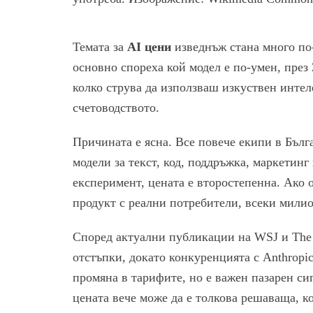
Темата за
AI цени
изведнъж стана много по-
основно спореха кой модел е по-умен, през 
колко струва да използваш изкуствен интеле
счетоводството.
Причината е ясна. Все повече екипи в Бълг
модели за текст, код, поддръжка, маркетин
експеримент, цената е второстепенна. Ако 
продукт с реални потребители, всеки милио
Според актуални публикации на WSJ и The
отстъпки, докато конкуренцията с Anthropic
промяна в тарифите, но е важен пазарен сиг
цената вече може да е толкова решаваща, ко