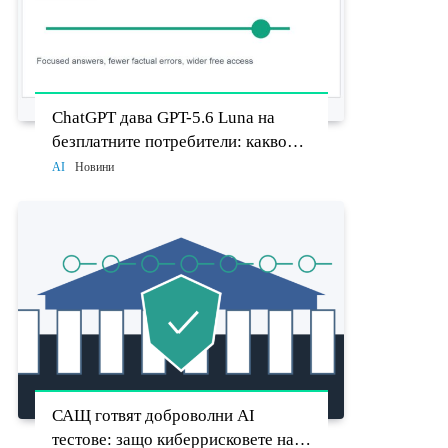
ChatGPT дава GPT-5.6 Luna на
безплатните потребители: какво
променят Think бутонът и новият
AI
Новини
Sol
САЩ готвят доброволни AI
тестове: защо киберрисковете на