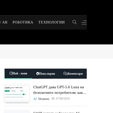
/ AR
РОБОТИКА
ТЕХНОЛОГИИ
Най - нови
Популярни
Коментари
ChatGPT дава GPT-5.6 Luna на
безплатните потребители: какво
променят Think бутонът и
07/08/2026
AI
Новини
новият Sol