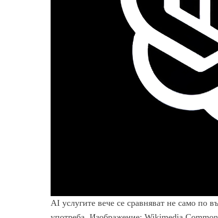
AI услугите вече се сравняват не само по в
употреба. Изображение: Wikimedia Common