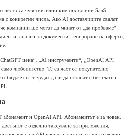
и често са чувствителни към постоянни SaaS
ана с конкретни числа. Ако AI доставчиците свалят
ече компании ще могат да минат от „да пробваме“
лиенти, анализ на документи, генериране на оферти,
не.
„ChatGPT цена“, „AI инструменти“, „OpenAI API
а само любопитство. Те са част от покупателно
ат бюджет и се чудят дали да останат с безплатен
PI.
на
 абонамент и OpenAI API. Абонаментът е за човек,
 достъпът е отделно таксуване за приложения,
но посочва, че API използването се плаща отделно