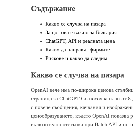
Съдържание
Какво се случва на пазара
Защо това е важно за България
ChatGPT, API и реалната цена
Какво да направят фирмите
Рискове и какво да следим
Какво се случва на пазара
OpenAI вече има по-широка ценова стълбиц
страница за ChatGPT Go посочва план от 8 д
с повече съобщения, качвания и изображени
ценообразуването, където OpenAI показва 
включително отстъпка при Batch API и по-