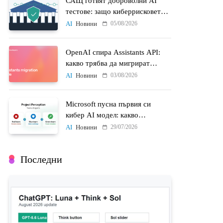
САЩ готвят доброволни AI
тестове: защо киберрисковете
на моделите стават
05/08/2026
AI
Новини
политически въпрос
OpenAI спира Assistants API:
какво трябва да мигрират
разработчиците до 26 август
03/08/2026
AI
Новини
Microsoft пусна първия си
кибер AI модел: какво
променят MAI-Cyber-1-Flash и
29/07/2026
AI
Новини
Project Perception
Последни