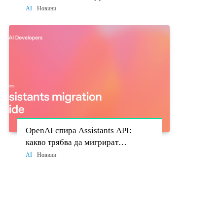
моделите стават политически
AI
Новини
въпрос
OpenAI спира Assistants API:
какво трябва да мигрират
разработчиците до 26 август
AI
Новини