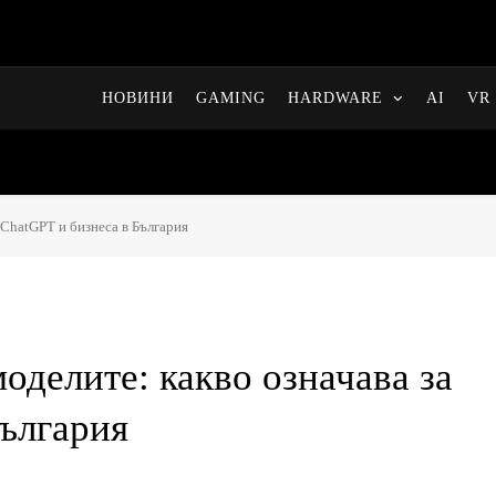
НОВИНИ
GAMING
HARDWARE
AI
VR 
 ChatGPT и бизнеса в България
оделите: какво означава за
България