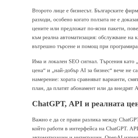
Второто лице е бизнесът. Българските фирм
разходи, особено когато ползата не е доказ
цените или предложат по-ясни пакети, пов
към реална автоматизация: обслужване на к
вътрешно търсене и помощ при програмира
Има и локален SEO сигнал. Търсения като 
цена“ и „най-добър AI за бизнес“ вече не с
намерение: хората сравняват варианти, смят
план, да платят абонамент или да внедрят A
ChatGPT, API и реалната це
Важно е да се прави разлика между ChatGPT
който работи в интерфейса на ChatGPT. API
автоматизации и интеграции. OpenAI изрич