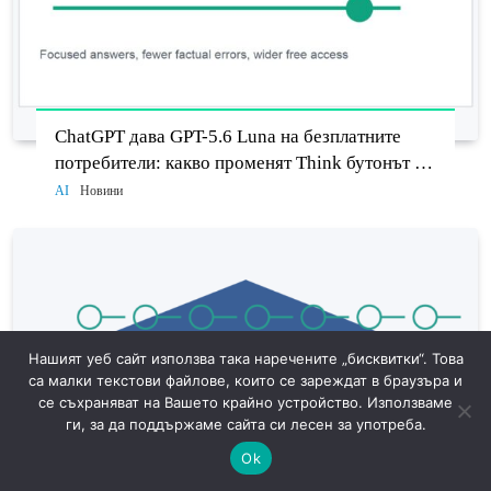
ChatGPT дава GPT-5.6 Luna на безплатните
потребители: какво променят Think бутонът и
новият Sol
AI
Новини
Нашият уеб сайт използва така наречените „бисквитки“. Това
са малки текстови файлове, които се зареждат в браузъра и
се съхраняват на Вашето крайно устройство. Използваме
ги, за да поддържаме сайта си лесен за употреба.
Ok