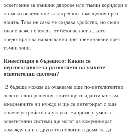
осветление за външни дворове или тъмни коридори и
по-мекo осветление за вътрешни помещения през
нощта. Това не само че създава удобство, но също
така е важен елемент от безопасността, като
предотвратява наранявания при преминаване през
тъмни зони.
Инвестиция в бъдещето: Какви са
перспективите за развитието на умните
осветителни системи?
В бъдеще можем да очакваме още по-интелигентни
осветителни решения, които ще се адаптират към
ежедневните ни нужди и ще се интегрират с още
повече устройства и услуги. Например, умните
осветителни системи ще могат да комуникират
помежду си и с други технологии в дома, за да