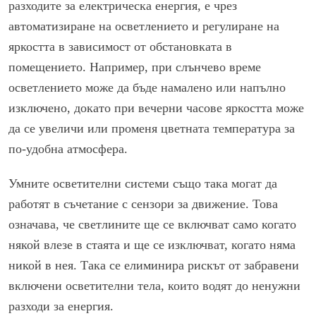
разходите за електрическа енергия, е чрез
автоматизиране на осветлението и регулиране на
яркостта в зависимост от обстановката в
помещението. Например, при слънчево време
осветлението може да бъде намалено или напълно
изключено, докато при вечерни часове яркостта може
да се увеличи или променя цветната температура за
по-удобна атмосфера.
Умните осветителни системи също така могат да
работят в съчетание с сензори за движение. Това
означава, че светлините ще се включват само когато
някой влезе в стаята и ще се изключват, когато няма
никой в нея. Така се елиминира рискът от забравени
включени осветителни тела, които водят до ненужни
разходи за енергия.