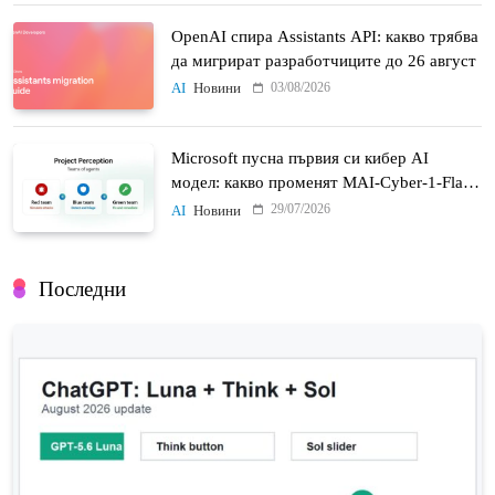
OpenAI спира Assistants API: какво трябва
да мигрират разработчиците до 26 август
03/08/2026
AI
Новини
Microsoft пусна първия си кибер AI
модел: какво променят MAI-Cyber-1-Flash
и Project Perception
29/07/2026
AI
Новини
Последни