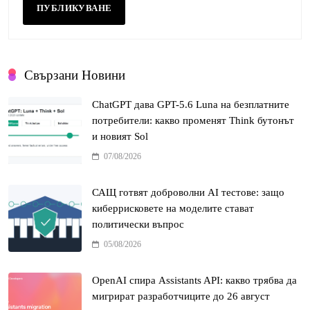
Свързани Новини
ChatGPT дава GPT-5.6 Luna на безплатните
потребители: какво променят Think бутонът
и новият Sol
07/08/2026
САЩ готвят доброволни AI тестове: защо
киберрисковете на моделите стават
политически въпрос
05/08/2026
OpenAI спира Assistants API: какво трябва да
мигрират разработчиците до 26 август