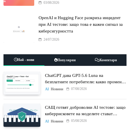
03/08/2026
OpenAI и Hugging Face разкриха инцидент
при AI тестове: защо това е важен сигнал за
киберсигурността
24/07/2026
Най - нови
Популярни
Коментари
ChatGPT дава GPT-5.6 Luna на
безплатните потребители: какво променят
Think бутонът и новият Sol
07/08/2026
AI
Новини
САЩ готвят доброволни AI тестове: защо
киберрисковете на моделите стават
политически въпрос
05/08/2026
AI
Новини