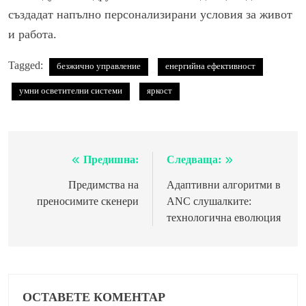
създадат напълно персонализирани условия за живот
и работа.
Tagged:
безжично управление
енергийна ефективност
умни осветителни системи
яркост
Предишна:
Следваща:
Навигация
Предимства на
Адаптивни алгоритми в
преносимите скенери
ANC слушалките:
технологична еволюция
ОСТАВЕТЕ КОМЕНТАР