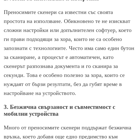
Преносимите скенери са известни със своята
простота на използване. Обикновено те не изискват
сложни настройки или допълнителен софтуер, което
ги прави подходящи за хора, които не са особено
запознати с технологиите. Често има само един бутон
за сканиране, а процесът е автоматичен, като
скенерът разпознава документа и го сканира за
секунди. Това е особено полезно за хора, които се
нуждаят от бързи резултати, без да губят време в
настройване на устройството.
3. Безжична свързаност и съвместимост с
мобилни устройства
Много от преносимите скенери поддържат безжична
връзка, което добавя още едно предимство към