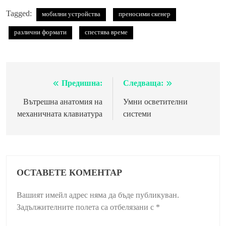
Tagged:
мобилни устройства
преносими скенер
различни формати
спестява време
Предишна:
Следваща:
Навигация
Вътрешна анатомия на
Умни осветителни
механичната клавиатура
системи
ОСТАВЕТЕ КОМЕНТАР
Вашият имейл адрес няма да бъде публикуван.
Задължителните полета са отбелязани с
*