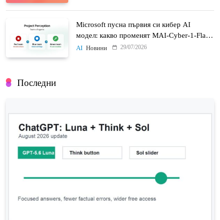
Microsoft пусна първия си кибер AI
модел: какво променят MAI-Cyber-1-Flash
и Project Perception
29/07/2026
AI
Новини
Последни