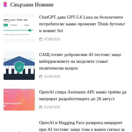
Свързани Новини
ChatGPT дава GPT-5.6 Luna на безплатните
потребители: какво променят Think бутонът
и новият Sol
07/08/2026
САЩ готвят доброволни AI тестове: защо
киберрисковете на моделите стават
политически въпрос
05/08/2026
OpenAI спира Assistants API: какво трябва да
мигрират разработчиците до 26 август
03/08/2026
OpenAI и Hugging Face разкриха инцидент
при AI тестове: защо това е важен сигнал за