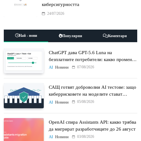
киберсигурността
24/07/2026
Най - нови
Популярни
Коментари
ChatGPT дава GPT-5.6 Luna на
безплатните потребители: какво променят
Think бутонът и новият Sol
07/08/2026
AI
Новини
САЩ готвят доброволни AI тестове: защо
киберрисковете на моделите стават
политически въпрос
05/08/2026
AI
Новини
OpenAI спира Assistants API: какво трябва
да мигрират разработчиците до 26 август
03/08/2026
AI
Новини