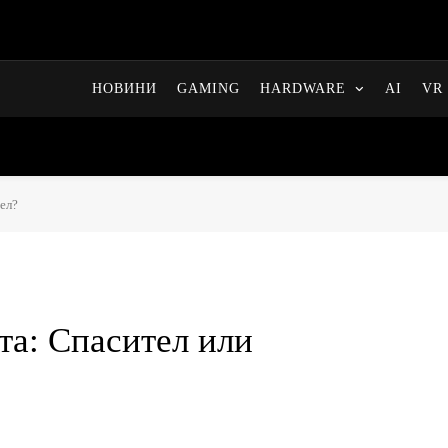
НОВИНИ
GAMING
HARDWARE
AI
VR 
ел?
а: Спасител или