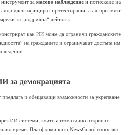
 инструмент за
масово наблюдение
и потискане на
а лица идентифицират протестиращи, а алгоритмите
 мрежи за „подривна“ дейност.
монстрират как ИИ може да ограничи гражданските
ждността“ на гражданите и ограничават достъпа им
поведение.
ИИ за демокрацията
т
предлага и обещаващи възможности за укрепване
чрез ИИ системи, които автоматично откриват
еално време. Платформи като NewsGuard използват