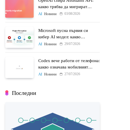
OpenAI спира Assistants API:
какво трябва да мигрират
разработчиците до 26 август
03/08/2026
AI
Новини
Microsoft пусна първия си
кибер AI модел: какво
променят MAI-Cyber-1-Flash и
29/07/2026
AI
Новини
Project Perception
Codex вече работи от телефона:
какво означава мобилният
достъп до AI агенти
27/07/2026
AI
Новини
Последни