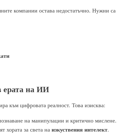
чните компании остава недостатъчно. Нужни са
кати
 ерата на ИИ
ира към цифровата реалност. Това изисква:
познаване на манипулации и критично мислене.
ят хората за света на
изкуствения интелект
.