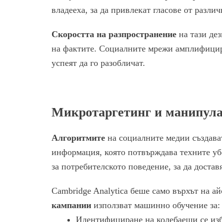
владееха, за да привлекат гласове от разли
Скоростта на разпространение
на тази де
на фактите. Социалните мрежи амплифицир
успеят да го разобличат.
Микротаргетинг и манипула
Алгоритмите
на социалните медии създав
информация, която потвърждава техните уб
за потребителското поведение, за да доста
Cambridge Analytica беше само върхът на а
кампании
използват машинно обучение за:
Идентифициране на колебаещи се из