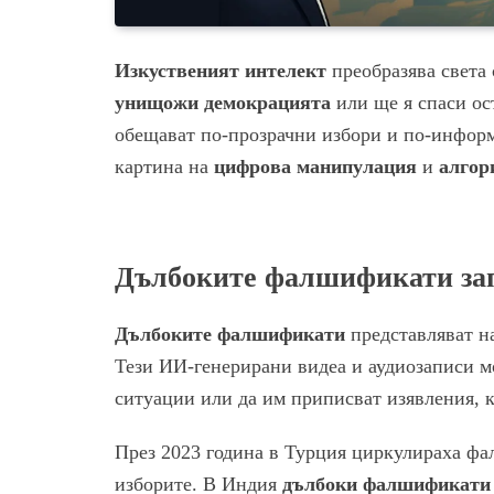
Изкуственият интелект
преобразява света 
унищожи демокрацията
или ще я спаси ос
обещават по-прозрачни избори и по-информ
картина на
цифрова манипулация
и
алгор
Дълбоките фалшификати зап
Дълбоките фалшификати
представляват на
Тези ИИ-генерирани видеа и аудиозаписи м
ситуации или да им приписват изявления, к
През 2023 година в Турция циркулираха ф
изборите. В Индия
дълбоки фалшификати