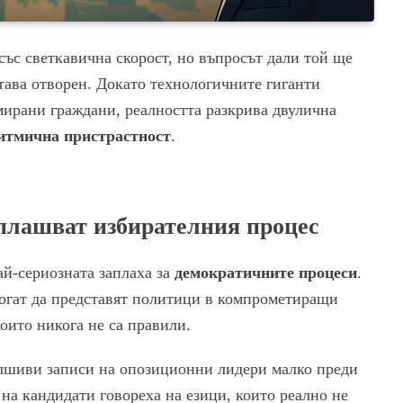
със светкавична скорост, но въпросът дали той ще
тава отворен. Докато технологичните гиганти
ирани граждани, реалността разкрива двулична
итмична пристрастност
.
лашват избирателния процес
й-сериозната заплаха за
демократичните процеси
.
огат да представят политици в компрометиращи
оито никога не са правили.
алшиви записи на опозиционни лидери малко преди
на кандидати говореха на езици, които реално не