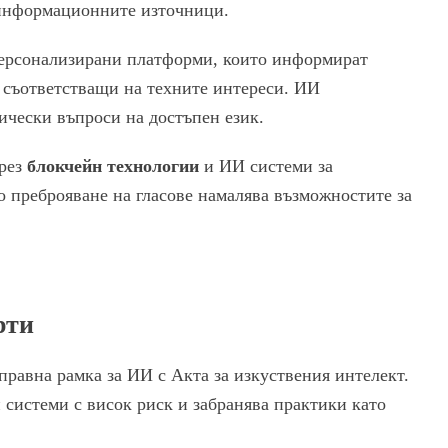
 информационните източници.
персонализирани платформи, които информират
, съответстващи на техните интереси. ИИ
чески въпроси на достъпен език.
чрез
блокчейн технологии
и ИИ системи за
 преброяване на гласове намалява възможностите за
рти
правна рамка за ИИ с Акта за изкуствения интелект.
 системи с висок риск и забранява практики като