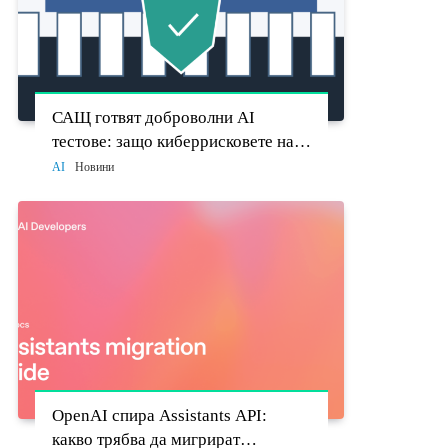
САЩ готвят доброволни AI
тестове: защо киберрисковете на
моделите стават политически
AI
Новини
въпрос
OpenAI спира Assistants API:
какво трябва да мигрират