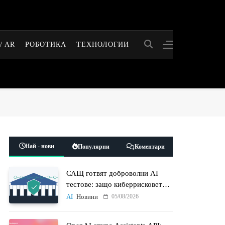
/ AR
РОБОТИКА
ТЕХНОЛОГИИ
Най - нови
Популярни
Коментари
САЩ готвят доброволни AI
тестове: защо киберрисковете
на моделите стават
05/08/2026
AI
Новини
политически въпрос