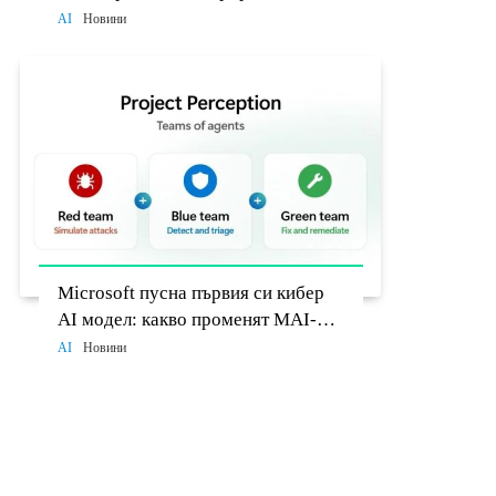
разработчиците до 26 август
AI
Новини
Microsoft пусна първия си кибер
AI модел: какво променят MAI-
Cyber-1-Flash и Project Perception
AI
Новини