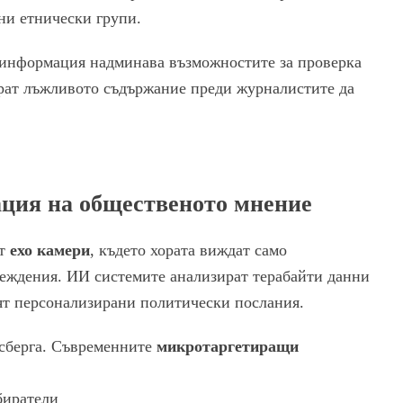
чни етнически групи.
зинформация надминава възможностите за проверка
ат лъжливото съдържание преди журналистите да
ция на общественото мнение
ат
ехо камери
, където хората виждат само
еждения. ИИ системите анализират терабайти данни
вят персонализирани политически послания.
йсберга. Съвременните
микротаргетиращи
биратели