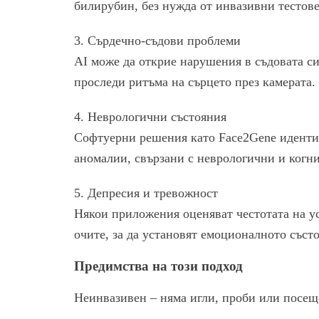
билирубин, без нужда от инвазивни тестове
3. Сърдечно-съдови проблеми
AI може да открие нарушения в съдовата си
проследи ритъма на сърцето през камерата.
4. Неврологични състояния
Софтуерни решения като Face2Gene иденти
аномалии, свързани с неврологични и когн
5. Депресия и тревожност
Някои приложения оценяват честотата на у
очите, за да установят емоционалното съст
Предимства на този подход
Неинвазивен – няма игли, проби или посещ