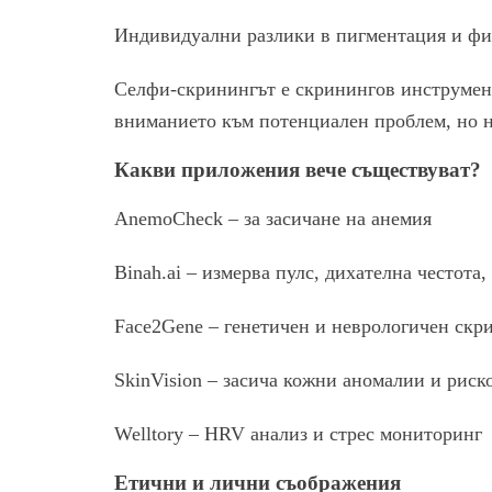
Индивидуални разлики в пигментация и ф
Селфи-скринингът е скринингов инструмент,
вниманието към потенциален проблем, но н
Какви приложения вече съществуват?
AnemoCheck – за засичане на анемия
Binah.ai – измерва пулс, дихателна честота,
Face2Gene – генетичен и неврологичен скр
SkinVision – засича кожни аномалии и риск
Welltory – HRV анализ и стрес мониторинг
Етични и лични съображения