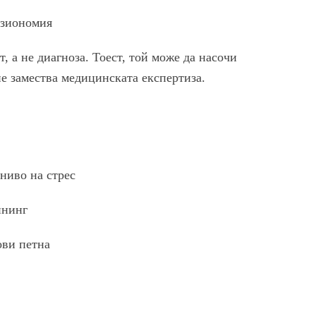
изиономия
 а не диагноза. Тоест, той може да насочи
е замества медицинската експертиза.
 ниво на стрес
ининг
ови петна