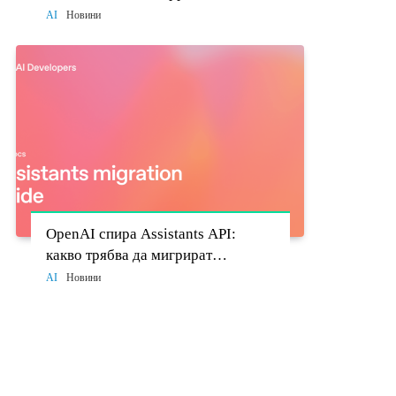
моделите стават политически
AI
Новини
въпрос
OpenAI спира Assistants API:
какво трябва да мигрират
разработчиците до 26 август
AI
Новини