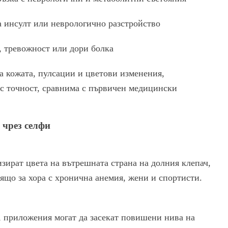
а инсулт или неврологично разстройство
, тревожност или дори болка
а кожата, пулсации и цветови изменения,
с точност, сравнима с първичен медицински
 чрез селфи
ират цвета на вътрешната страна на долния клепач,
дящо за хора с хронична анемия, жени и спортисти.
, приложения могат да засекат повишени нива на