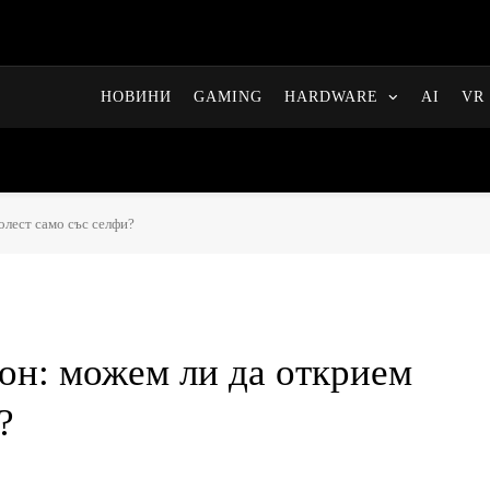
НОВИНИ
GAMING
HARDWARE
AI
VR 
олест само със селфи?
он: можем ли да открием
?