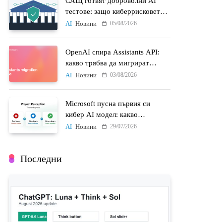
САЩ готвят доброволни AI
тестове: защо киберрисковете
на моделите стават
05/08/2026
AI
Новини
политически въпрос
OpenAI спира Assistants API:
какво трябва да мигрират
разработчиците до 26 август
03/08/2026
AI
Новини
Microsoft пусна първия си
кибер AI модел: какво
променят MAI-Cyber-1-Flash и
29/07/2026
AI
Новини
Project Perception
Последни