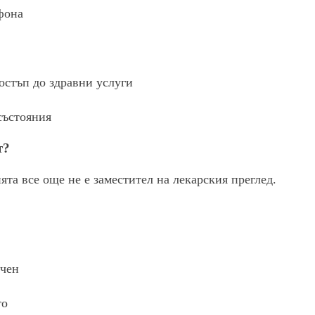
фона
остъп до здравни услуги
състояния
т?
та все още не е заместител на лекарския преглед.
учен
то