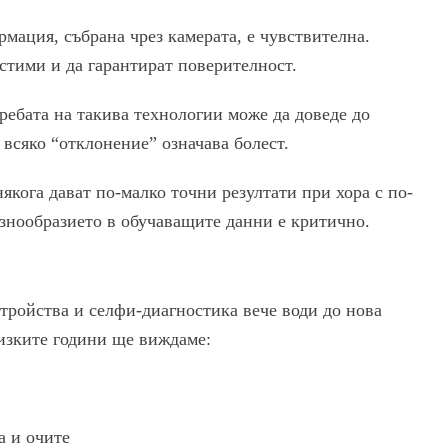
мация, събрана чрез камерата, е чувствителна.
тими и да гарантират поверителност.
ребата на такива технологии може да доведе до
всяко “отклонение” означава болест.
кога дават по-малко точни резултати при хора с по-
знообразието в обучаващите данни е критично.
тройства и селфи-диагностика вече води до нова
изките години ще виждаме:
а и очите