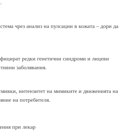
.
стема чрез анализ на пулсации в кожата – дори да
фицират редки генетични синдроми и лицеви
итивни заболявания.
смивки, интензитет на мимиките и движенията на
ояние на потребителя.
ения при лекар