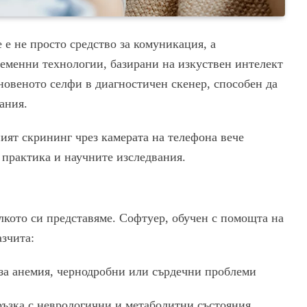
 е не просто средство за комуникация, а
еменни технологии, базирани на изкуствен интелект
новеното селфи в диагностичен скенер, способен да
ания.
ият скрининг чрез камерата на телефона вече
практика и научните изследвания.
кото си представяме. Софтуер, обучен с помощта на
азчита:
 за анемия, чернодробни или сърдечни проблеми
ръзка с неврологични и метаболитни състояния