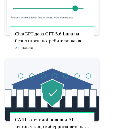
ChatGPT дава GPT-5.6 Luna на
безплатните потребители: какво
променят Think бутонът и новият
AI
Новини
Sol
САЩ готвят доброволни AI
тестове: защо киберрисковете на