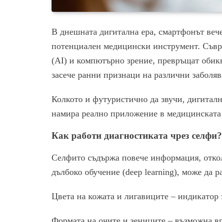
В днешната дигитална ера, смартфонът вече
потенциален медицински инструмент. Съвр
(AI) и компютърно зрение, превръщат обик
засече ранни признаци на различни заболяв
Колкото и футуристично да звучи, дигиталн
намира реално приложение в медицинската 
Как работи диагностиката чрез селфи?
Селфито съдържа повече информация, откол
дълбоко обучение (deep learning), може да р
Цвета на кожата и лигавиците – индикатор
Формата на очите и зениците – възможна в