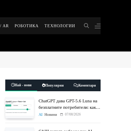
/ AR
РОБОТИКА
ТЕХНОЛОГИИ
Най - нови
Популярни
Коментари
ChatGPT дава GPT-5.6 Luna на
безплатните потребители: какво
променят Think бутонът и
07/08/2026
AI
Новини
новият Sol