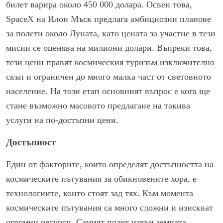
билет варира около 450 000 долара. Освен това,
SpaceX на Илон Мъск предлага амбициозни планове
за полети около Луната, като цената за участие в тези
мисии се оценява на милиони долари. Въпреки това,
тези цени правят космическия туризъм изключително
скъп и ограничен до много малка част от световното
население. На този етап основният въпрос е кога ще
стане възможно масовото предлагане на такива
услуги на по-достъпни цени.
Достъпност
Един от факторите, които определят достъпността на
космическите пътувания за обикновените хора, е
технологиите, които стоят зад тях. Към момента
космическите пътувания са много сложни и изискват
огромни ресурси. Самият полет извън земната