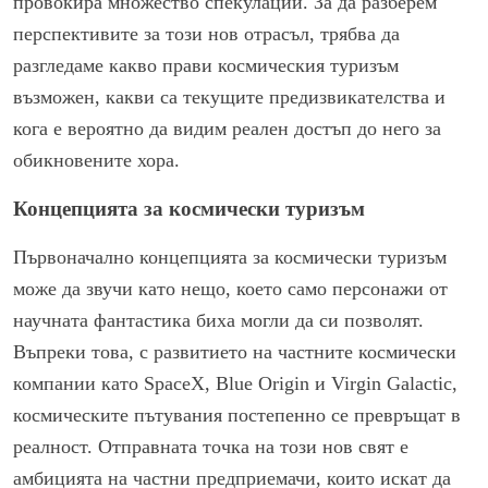
провокира множество спекулации. За да разберем
перспективите за този нов отрасъл, трябва да
разгледаме какво прави космическия туризъм
възможен, какви са текущите предизвикателства и
кога е вероятно да видим реален достъп до него за
обикновените хора.
Концепцията за космически туризъм
Първоначално концепцията за космически туризъм
може да звучи като нещо, което само персонажи от
научната фантастика биха могли да си позволят.
Въпреки това, с развитието на частните космически
компании като SpaceX, Blue Origin и Virgin Galactic,
космическите пътувания постепенно се превръщат в
реалност. Отправната точка на този нов свят е
амбицията на частни предприемачи, които искат да