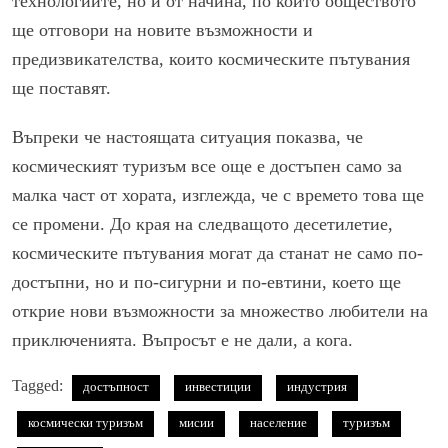
технологиите, но и от начина, по който обществото
ще отговори на новите възможности и
предизвикателства, които космическите пътувания
ще поставят.
Въпреки че настоящата ситуация показва, че
космическият туризъм все още е достъпен само за
малка част от хората, изглежда, че с времето това ще
се промени. До края на следващото десетилетие,
космическите пътувания могат да станат не само по-
достъпни, но и по-сигурни и по-евтини, което ще
открие нови възможности за множество любители на
приключенията. Въпросът е не дали, а кога.
Tagged:
достъпност
инвестиции
индустрия
космически туризъм
мисии
население
туризъм