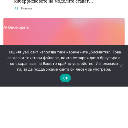
киберрисковете на моделите стават
политически въпрос
AI
Новини
Нашият уеб сайт използва така наречените „бисквитки“. Това
са малки текстови файлове, които се зареждат в браузъра и
се съхраняват на Вашето крайно устройство. Използваме
ги, за да поддържаме сайта си лесен за употреба.
Ok
OpenAI спира Assistants API: какво трябва да
мигрират разработчиците до 26 август
AI
Новини