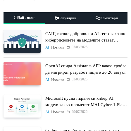
Най - нови
Популярни
Коментари
САЩ готвят доброволни AI тестове: защо
киберрисковете на моделите стават
политически въпрос
05/08/2026
AI
Новини
OpenAI спира Assistants API: какво трябва
да мигрират разработчиците до 26 август
03/08/2026
AI
Новини
Microsoft пусна първия си кибер AI
модел: какво променят MAI-Cyber-1-Flash
и Project Perception
29/07/2026
AI
Новини
Codex вече работи от телефона: какво