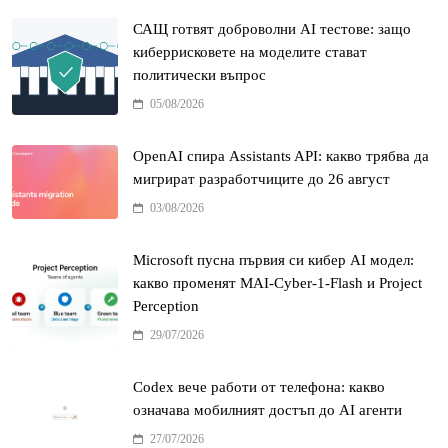
САЩ готвят доброволни AI тестове: защо
киберрисковете на моделите стават
политически въпрос
05/08/2026
OpenAI спира Assistants API: какво трябва да
мигрират разработчиците до 26 август
03/08/2026
Microsoft пусна първия си кибер AI модел:
какво променят MAI-Cyber-1-Flash и Project
Perception
29/07/2026
Codex вече работи от телефона: какво
означава мобилният достъп до AI агенти
27/07/2026