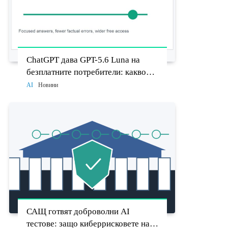
ChatGPT дава GPT-5.6 Luna на
безплатните потребители: какво
променят Think бутонът и новият
AI
Новини
Sol
САЩ готвят доброволни AI
тестове: защо киберрисковете на