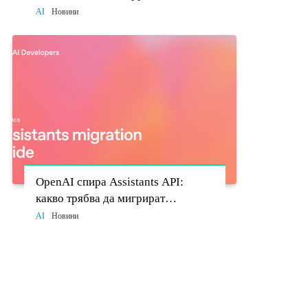
моделите стават политически
AI
Новини
въпрос
OpenAI спира Assistants API:
какво трябва да мигрират
разработчиците до 26 август
AI
Новини