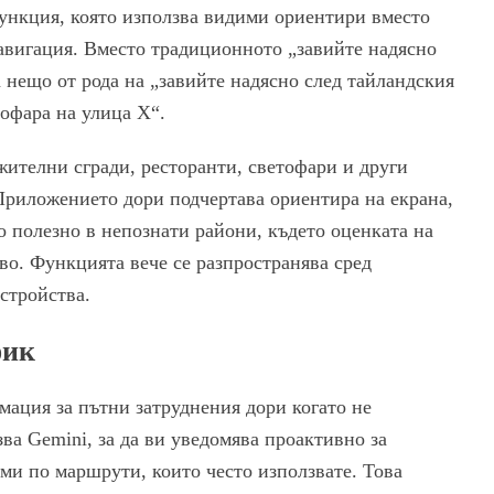
ункция, която използва видими ориентири вместо
навигация. Вместо традиционното „завийте надясно
а нещо от рода на „завийте надясно след тайландския
тофара на улица X“.
ителни сгради, ресторанти, светофари и други
Приложението дори подчертава ориентира на екрана,
но полезно в непознати райони, където оценката на
во. Функцията вече се разпространява сред
стройства.
фик
мация за пътни затруднения дори когато не
ва Gemini, за да ви уведомява проактивно за
ми по маршрути, които често използвате. Това