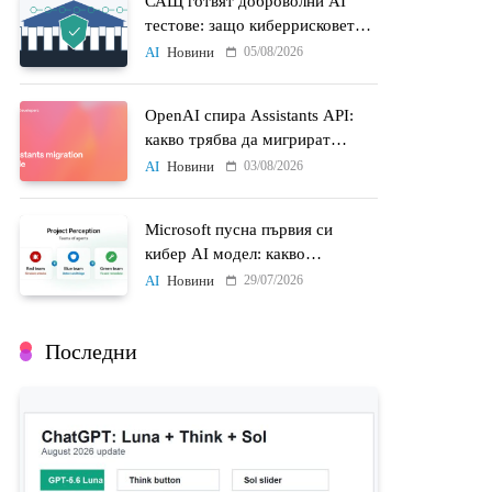
САЩ готвят доброволни AI
тестове: защо киберрисковете
на моделите стават
05/08/2026
AI
Новини
политически въпрос
OpenAI спира Assistants API:
какво трябва да мигрират
разработчиците до 26 август
03/08/2026
AI
Новини
Microsoft пусна първия си
кибер AI модел: какво
променят MAI-Cyber-1-Flash и
29/07/2026
AI
Новини
Project Perception
Последни