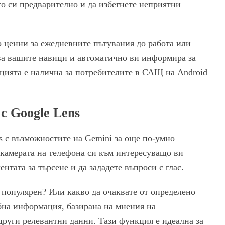
то си предварително и да избегнете неприятни
о ценни за ежедневните пътувания до работа или
ва вашите навици и автоматично ви информира за
кцията е налична за потребителите в САЩ на Android
с Google Lens
s с възможностите на Gemini за още по-умно
 камерата на телефона си към интересуващо ви
ентата за търсене и да зададете въпроси с глас.
е популярен? Или какво да очаквате от определено
бна информация, базирана на мнения на
други релевантни данни. Тази функция е идеална за