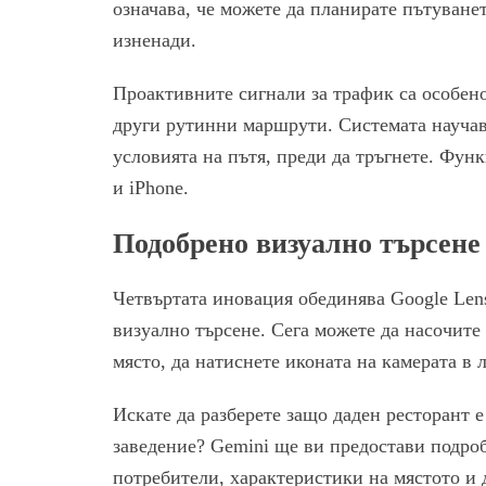
означава, че можете да планирате пътуване
изненади.
Проактивните сигнали за трафик са особен
други рутинни маршрути. Системата науча
условията на пътя, преди да тръгнете. Фун
и iPhone.
Подобрено визуално търсене 
Четвъртата иновация обединява Google Len
визуално търсене. Сега можете да насочите
място, да натиснете иконата на камерата в л
Искате да разберете защо даден ресторант 
заведение? Gemini ще ви предостави подро
потребители, характеристики на мястото и 