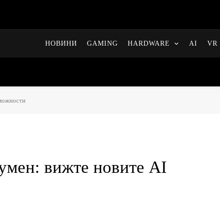
НОВИНИ
GAMING
HARDWARE
AI
VR 
зможности
умен: вижте новите AI