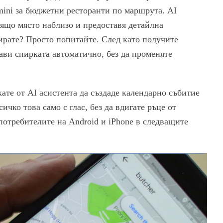
mini за бюджетни ресторанти по маршрута. AI
ящо място наблизо и предоставя детайлна
ирате? Просто попитайте. След като получите
бави спирката автоматично, без да променяте
ате от AI асистента да създаде календарно събитие
ичко това само с глас, без да вдигате ръце от
потребителите на Android и iPhone в следващите