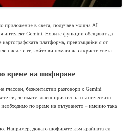
о приложение в света, получава мощна AI
ия интелект Gemini. Новите функции обещават да
е картографската платформа, превръщайки я от
лен асистент, който ви помага да откриете света
 по време на шофиране
а гласови, безконтактни разговори с Gemini
ете си, че имате знаещ приятел на пътническата
о необходимо по време на пътуването – именно така
о. Например, докато шофирате към крайната си