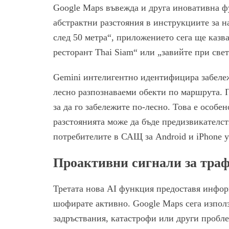
Google Maps въвежда и друга иновативна ф
абстрактни разстояния в инструкциите за 
след 50 метра“, приложението сега ще казв
ресторант Thai Siam“ или „завийте при све
Gemini интелигентно идентифицира забележ
лесно разпознаваеми обекти по маршрута. 
за да го забележите по-лесно. Това е особе
разстоянията може да бъде предизвикателст
потребителите в САЩ за Android и iPhone у
Проактивни сигнали за тра
Третата нова AI функция предоставя инфор
шофирате активно. Google Maps сега използ
задръствания, катастрофи или други пробле