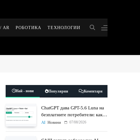
/ AR
РОБОТИКА
ТЕХНОЛОГИИ
Най - нови
Популярни
Коментари
ChatGPT дава GPT-5.6 Luna на
безплатните потребители: какво
променят Think бутонът и
07/08/2026
AI
Новини
новият Sol