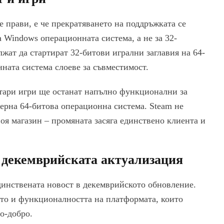
e прави, е че прекратяването на поддръжката се
а Windows операционната система, а не за 32-
лжат да стартират 32-битови игрални заглавия на 64-
ната система слоеве за съвместимост.
стари игри ще останат напълно функционални за
ерна 64-битова операционна система. Steam не
оя магазин – промяната засяга единствено клиента и
 декемврийската актуализация
динствената новост в декемврийското обновление.
ото и функционалността на платформата, които
о-добро.