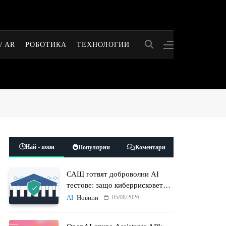
/ AR
РОБОТИКА
ТЕХНОЛОГИИ
Най - нови
Популярни
Коментари
САЩ готвят доброволни AI
тестове: защо киберрисковете
на моделите стават
05/08/2026
AI
Новини
политически въпрос