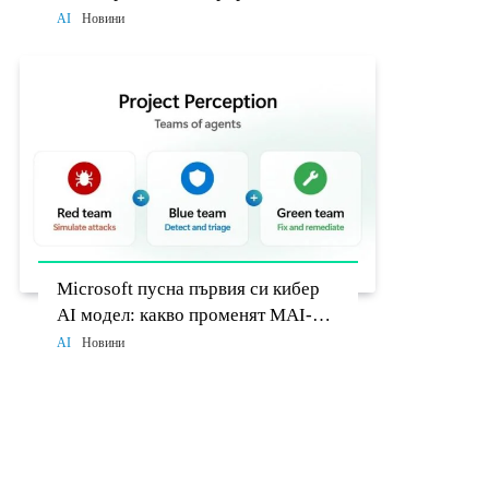
разработчиците до 26 август
AI
Новини
Microsoft пусна първия си кибер
AI модел: какво променят MAI-
Cyber-1-Flash и Project Perception
AI
Новини