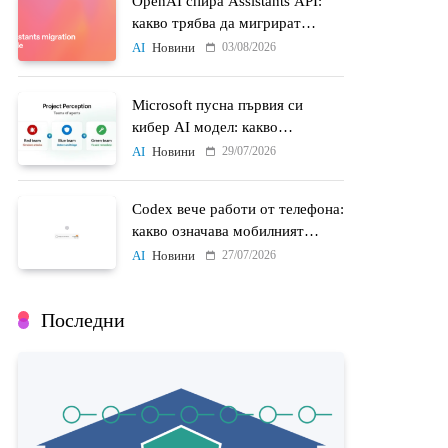
OpenAI спира Assistants API:
какво трябва да мигрират
разработчиците до 26 август
03/08/2026
AI
Новини
Microsoft пусна първия си
кибер AI модел: какво
променят MAI-Cyber-1-Flash и
29/07/2026
AI
Новини
Project Perception
Codex вече работи от телефона:
какво означава мобилният
достъп до AI агенти
27/07/2026
AI
Новини
Последни