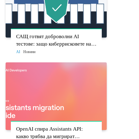
САЩ готвят доброволни AI
тестове: защо киберрисковете на
моделите стават политически
AI
Новини
въпрос
OpenAI спира Assistants API:
какво трябва да мигрират