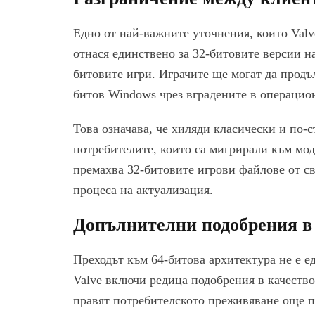
Едно от най-важните уточнения, които Valv
отнася единствено за 32-битовите версии н
битовите игри. Играчите ще могат да продъ
битов Windows чрез вградените в операцион
Това означава, че хиляди класически и по-
потребителите, които са мигрирали към мод
премахва 32-битовите игрови файлове от св
процеса на актуализация.
Допълнителни подобрения в
Преходът към 64-битова архитектура не е е
Valve включи редица подобрения в качеств
правят потребителското преживяване още п