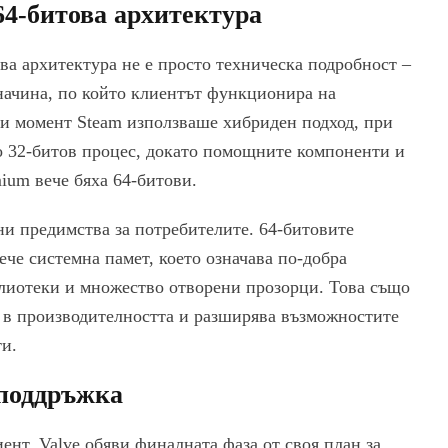
64-битова архитектура
ва архитектура не е просто техническа подробност –
начина, по който клиентът функционира на
и момент Steam използваше хибриден подход, при
о 32-битов процес, докато помощните компоненти и
ium вече бяха 64-битови.
ни предимства за потребителите. 64-битовите
че системна памет, което означава по-добра
блиотеки и множество отворени прозорци. Това също
я в производителността и разширява възможностите
и.
 поддръжка
ент, Valve обяви финалната фаза от своя план за