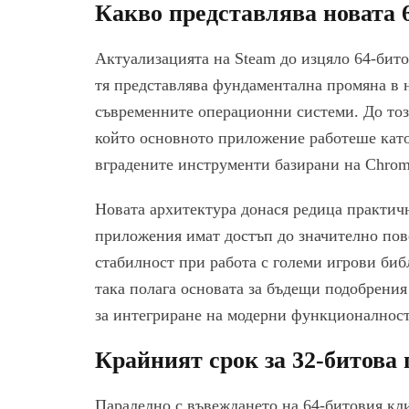
Какво представлява новата 
Актуализацията на Steam до изцяло 64-бито
тя представлява фундаментална промяна в 
съвременните операционни системи. До тоз
който основното приложение работеше кат
вградените инструменти базирани на Chrom
Новата архитектура донася редица практич
приложения имат достъп до значително пове
стабилност при работа с големи игрови би
така полага основата за бъдещи подобрени
за интегриране на модерни функционалност
Крайният срок за 32-битова
Паралелно с въвеждането на 64-битовия кли