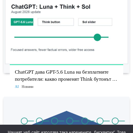
ChatGPT дава GPT-5.6 Luna на безплатните
потребители: какво променят Think бутонът и
новият Sol
AI
Новини
Нашият уеб сайт използва така наречените „бисквитки“. Това