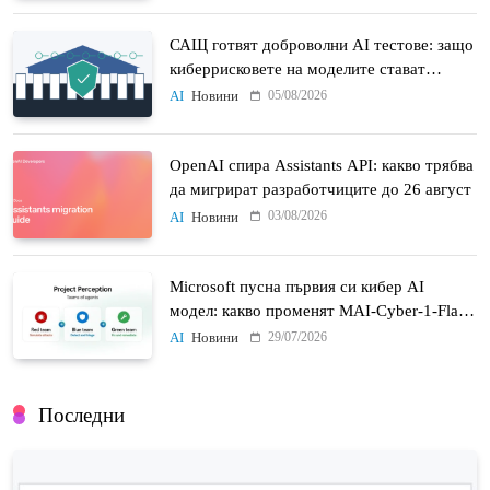
САЩ готвят доброволни AI тестове: защо
киберрисковете на моделите стават
политически въпрос
05/08/2026
AI
Новини
OpenAI спира Assistants API: какво трябва
да мигрират разработчиците до 26 август
03/08/2026
AI
Новини
Microsoft пусна първия си кибер AI
модел: какво променят MAI-Cyber-1-Flash
и Project Perception
29/07/2026
AI
Новини
Последни