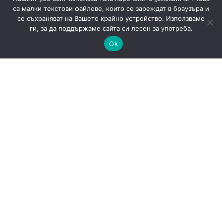
са малки текстови файлове, които се зареждат в браузъра и
се съхраняват на Вашето крайно устройство. Използваме
ги, за да поддържаме сайта си лесен за употреба.
Ok
САЩ готвят доброволни AI тестове: защо
киберрисковете на моделите стават
политически въпрос
AI
Новини