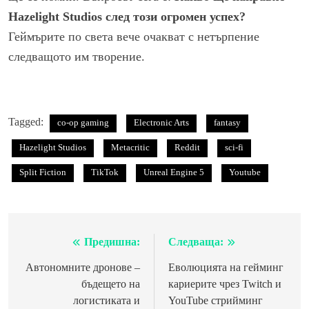
Hazelight Studios след този огромен успех?
Геймърите по света вече очакват с нетърпение
следващото им творение.
Tagged:
co-op gaming
Electronic Arts
fantasy
Hazelight Studios
Metacritic
Reddit
sci-fi
Split Fiction
TikTok
Unreal Engine 5
Youtube
Предишна:
Следваща:
Навигация
Автономните дронове –
Еволюцията на гейминг
бъдещето на
кариерите чрез Twitch и
логистиката и
YouTube стрийминг