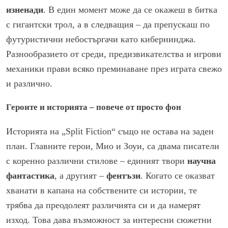
изненади
. В един момент може да се окажеш в битка
с гигантски трол, а в следващия – да препускаш по
футуристични небостъргачи като кибернинджа.
Разнообразието от среди, предизвикателства и игрови
механики прави всяко преминаване през играта свежо
и различно.
Героите и историята – повече от просто фон
Историята на „Split Fiction“ също не остава на заден
план. Главните герои, Мио и Зоуи, са двама писатели
с коренно различни стилове – единият твори
научна
фантастика
, а другият –
фентъзи
. Когато се оказват
хванати в капана на собствените си истории, те
трябва да преодолеят различията си и да намерят
изход. Това дава възможност за интересни сюжетни