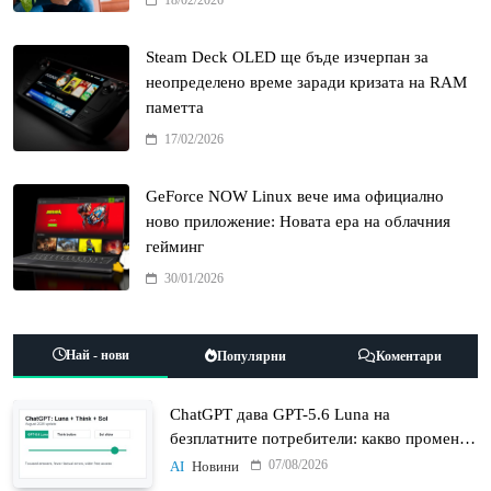
18/02/2026
Steam Deck OLED ще бъде изчерпан за
неопределено време заради кризата на RAM
паметта
17/02/2026
GeForce NOW Linux вече има официално
ново приложение: Новата ера на облачния
гейминг
30/01/2026
Най - нови
Популярни
Коментари
ChatGPT дава GPT-5.6 Luna на
безплатните потребители: какво променят
Think бутонът и новият Sol
07/08/2026
AI
Новини