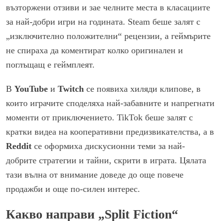
възторжени отзиви и зае челните места в класациите
за най-добри игри на годината. Steam беше залят с
„изключително положителни“ рецензии, а геймърите
не спираха да коментират колко оригинален и
поглъщащ е геймплеят.
В
YouTube
и
Twitch
се появиха хиляди клипове, в
които играчите споделяха най-забавните и напрегнати
моменти от приключението. TikTok беше залят с
кратки видеа на кооперативни предизвикателства, а в
Reddit
се оформиха дискусионни теми за най-
добрите стратегии и тайни, скрити в играта. Цялата
тази вълна от внимание доведе до още повече
продажби и още по-силен интерес.
Какво направи „Split Fiction“