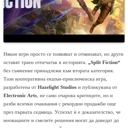
Някои игри просто се появяват и отминават, но други
оставят траен отпечатък в историята.
„Split Fiction“
без съмнение принадлежи към втората категория.
Тази кооперативна екшън-приключенска игра,
разработена от
Hazelight Studios
и публикувана от
Electronic Arts
, не само очарова критиците, но и
разби всички очаквания с рекордни продажби още
през първата седмица. Успехът ѝ е доказателство, че
иновациите и смелите решения могат да доведат до