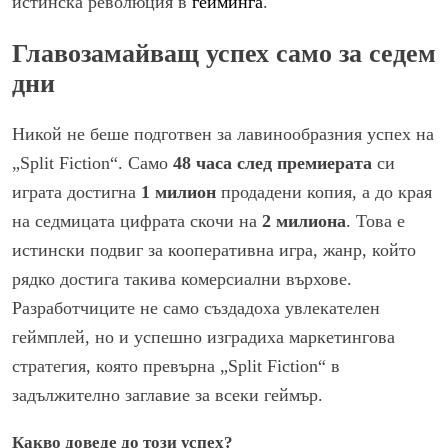
истинска революция в
гейминга
.
Главозамайващ успех само за седем
дни
Никой не беше подготвен за лавинообразния успех на
„Split Fiction“. Само
48 часа след премиерата
си
играта достигна
1 милион
продадени копия, а до края
на седмицата цифрата скочи на
2 милиона
. Това е
истински подвиг за кооперативна игра, жанр, който
рядко достига такива комерсиални върхове.
Разработчиците не само създадоха увлекателен
геймплей, но и успешно изградиха маркетингова
стратегия, която превърна „Split Fiction“ в
задължително заглавие за всеки геймър.
Какво доведе до този успех?