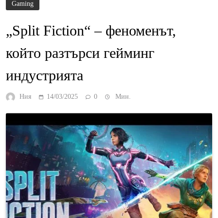
Gaming
„Split Fiction“ – феноменът,
който разтърси гейминг
индустрията
Ния
14/03/2025
0
Мин.