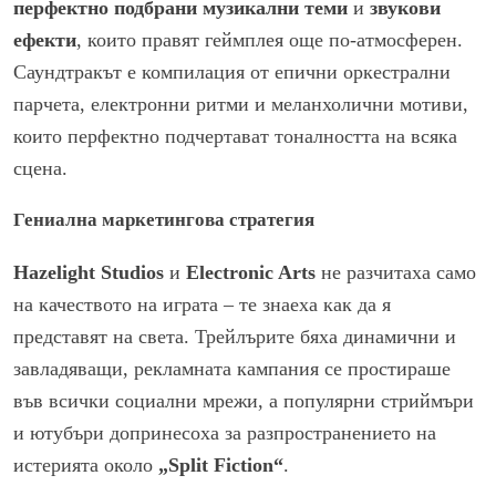
перфектно подбрани музикални теми
и
звукови
ефекти
, които правят геймплея още по-атмосферен.
Саундтракът е компилация от епични оркестрални
парчета, електронни ритми и меланхолични мотиви,
които перфектно подчертават тоналността на всяка
сцена.
Гениална маркетингова стратегия
Hazelight Studios
и
Electronic Arts
не разчитаха само
на качеството на играта – те знаеха как да я
представят на света. Трейлърите бяха динамични и
завладяващи, рекламната кампания се простираше
във всички социални мрежи, а популярни стриймъри
и ютубъри допринесоха за разпространението на
истерията около
„Split Fiction“
.