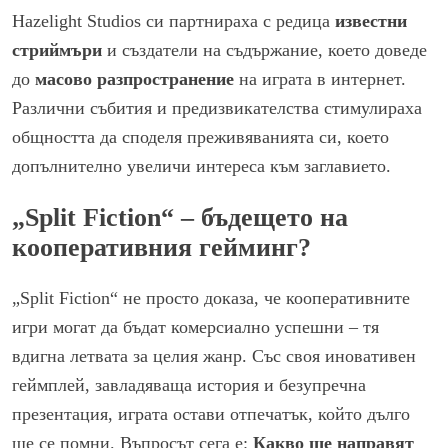
Hazelight Studios си партнираха с редица
известни
стриймъри
и създатели на съдържание, което доведе
до
масово разпространение
на играта в интернет.
Различни събития и предизвикателства стимулираха
общността да споделя преживяванията си, което
допълнително увеличи интереса към заглавието.
„Split Fiction“ – бъдещето на
кооперативния гейминг?
„Split Fiction“ не просто доказа, че кооперативните
игри могат да бъдат комерсиално успешни – тя
вдигна летвата за целия жанр. Със своя иновативен
геймплей, завладяваща история и безупречна
презентация, играта остави отпечатък, който дълго
ще се помни. Въпросът сега е:
К
акво ще направят