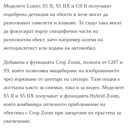
Моделите Lumix S5 II, S5 IIX и G9 II получават
подобрена детекция на обекти и вече могат да
разпознават самолети и влакове. Те също така могат
да фокусират върху специфични части на
разпознатия обект, като например шлема на
мотоциклетист или водача на автомобил.
Добавена е функцията Crop Zoom, позната от GH7 и
S9, която позволява мащабиране на изображението
чрез изрязване от центъра на сензора. Тази опция е
достъпна както за снимки, така и за видео. Моделите
S5 II и S5 IIX получават и функцията Hybrid Zoom,
която комбинира оптичното приближение на
обектива с Crop Zoom при завъртане на пръстена за
увеличение.