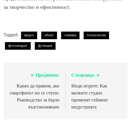
за творчество и ефективност.
Tagged:
видео
обект
снимки
технологии
фотоапарат
функции
Предишна:
Следваща:
Навигация
Какво да правим, ако
Инди игрите: Как
смартфонът ни се счупи:
малките студиа
Ръководство за бързо
променят гейминг
възстановяване
индустрията