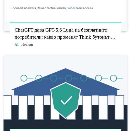
ChatGPT дава GPT-5.6 Luna на безплатните
потребители: какво променят Think бутонът и
новият Sol
AI
Новини