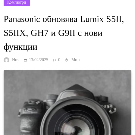
Компютри
Panasonic обновява Lumix S5II,
S5IIX, GH7 и G9II с нови
функции
Ния
13/02/2025
0
Мин.