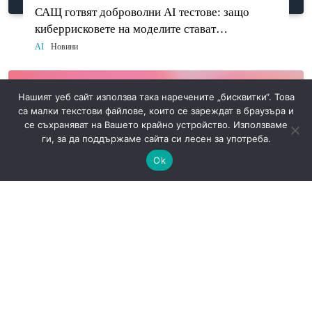
САЩ готвят доброволни AI тестове: защо
киберрисковете на моделите стават
политически въпрос
AI
Новини
Нашият уеб сайт използва така наречените „бисквитки“. Това
са малки текстови файлове, които се зареждат в браузъра и
се съхраняват на Вашето крайно устройство. Използваме
ги, за да поддържаме сайта си лесен за употреба.
Ok
OpenAI спира Assistants API: какво трябва да
мигрират разработчиците до 26 август
AI
Новини