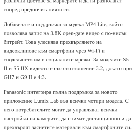
различни цветове за маркерите и да ги разполагат
според предпочитанията си.
Добавена е и поддръжка за кодека MP4 Lite, който
позволява запис на 3.8K open-gate видео с по-нисък
битрейт. Това улеснява прехвърлянето на
видеоклипове към смартфони чрез Wi-Fi и
споделянето им в социалните мрежи. За моделите S5
II и S5 IIX видеото е със съотношение 3:2, докато при
GH7 и G9 II е 4:3.
Panasonic интегрира пълна поддръжка за новото
приложение Lumix Lab във всички четири модела. С
него потребителите могат да управляват всички
настройки на камерите, да снимат дистанционно и да
прехвърлят заснетите материали към смартфоните си.