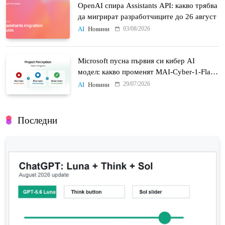
OpenAI спира Assistants API: какво трябва
да мигрират разработчиците до 26 август
03/08/2026
AI
Новини
Microsoft пусна първия си кибер AI
модел: какво променят MAI-Cyber-1-Flash
и Project Perception
29/07/2026
AI
Новини
Последни