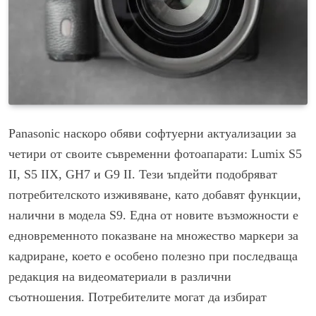
Panasonic наскоро обяви софтуерни актуализации за
четири от своите съвременни фотоапарати: Lumix S5
II, S5 IIX, GH7 и G9 II. Тези ъпдейти подобряват
потребителското изживяване, като добавят функции,
налични в модела S9. Една от новите възможности е
едновременното показване на множество маркери за
кадриране, което е особено полезно при последваща
редакция на видеоматериали в различни
съотношения. Потребителите могат да избират