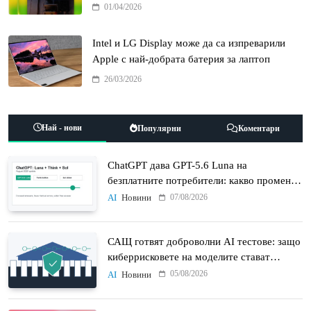
01/04/2026
Intel и LG Display може да са изпреварили
Apple с най-добрата батерия за лаптоп
26/03/2026
Най - нови
Популярни
Коментари
ChatGPT дава GPT-5.6 Luna на
безплатните потребители: какво променят
Think бутонът и новият Sol
07/08/2026
AI
Новини
САЩ готвят доброволни AI тестове: защо
киберрисковете на моделите стават
политически въпрос
05/08/2026
AI
Новини