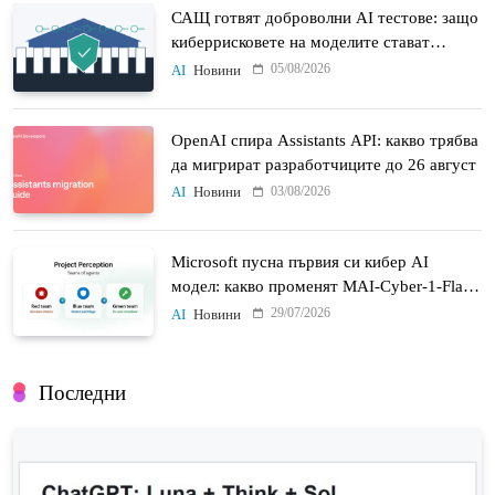
САЩ готвят доброволни AI тестове: защо
киберрисковете на моделите стават
политически въпрос
05/08/2026
AI
Новини
OpenAI спира Assistants API: какво трябва
да мигрират разработчиците до 26 август
03/08/2026
AI
Новини
Microsoft пусна първия си кибер AI
модел: какво променят MAI-Cyber-1-Flash
и Project Perception
29/07/2026
AI
Новини
Последни