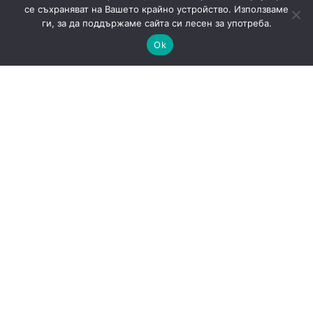
се съхраняват на Вашето крайно устройство. Използваме
ги, за да поддържаме сайта си лесен за употреба.
Ok
САЩ готвят доброволни AI тестове: защо
киберрисковете на моделите стават
политически въпрос
AI
Новини