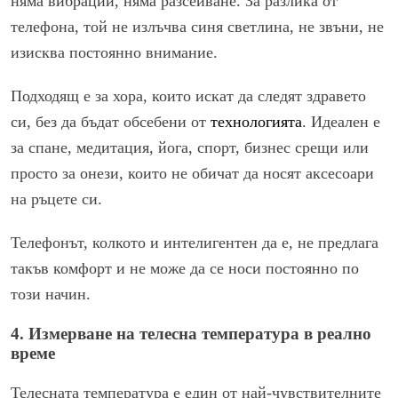
няма вибрации, няма разсейване. За разлика от
телефона, той не излъчва синя светлина, не звъни, не
изисква постоянно внимание.
Подходящ е за хора, които искат да следят здравето
си, без да бъдат обсебени от
технологията
. Идеален е
за спане, медитация, йога, спорт, бизнес срещи или
просто за онези, които не обичат да носят аксесоари
на ръцете си.
Телефонът, колкото и интелигентен да е, не предлага
такъв комфорт и не може да се носи постоянно по
този начин.
4. Измерване на телесна температура в реално
време
Телесната температура е един от най-чувствителните