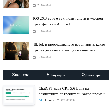
23/02/2026
iOS 26.3 вече е тук: нови тапети и улеснен
трансфер към Android
13/02/2026
TikTok и проследяването извън app-а: какво
трябва да знаете и как да се защитите
12/02/2026
Най - нови
Популярни
Коментари
ChatGPT дава GPT-5.6 Luna на
безплатните потребители: какво променят
Think бутонът и новият Sol
07/08/2026
AI
Новини