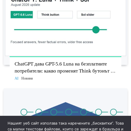
ChatGPT дава GPT-5.6 Luna на безплатните
потребители: какво променят Think бутонът и
новият Sol
AI
Новини
Нашият уеб сайт използва така наречените „бисквитки“. Това
са малки текстови файлове, които се зареждат в браузъра и