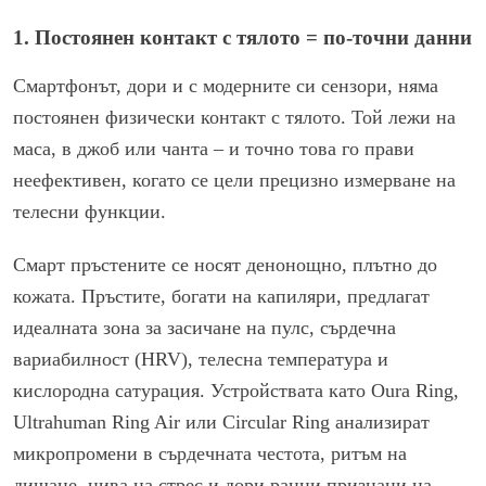
1. Постоянен контакт с тялото = по-точни данни
Смартфонът, дори и с модерните си сензори, няма
постоянен физически контакт с тялото. Той лежи на
маса, в джоб или чанта – и точно това го прави
неефективен, когато се цели прецизно измерване на
телесни функции.
Смарт пръстените се носят денонощно, плътно до
кожата. Пръстите, богати на капиляри, предлагат
идеалната зона за засичане на пулс, сърдечна
вариабилност (HRV), телесна температура и
кислородна сатурация. Устройствата като Oura Ring,
Ultrahuman Ring Air или Circular Ring анализират
микропромени в сърдечната честота, ритъм на
дишане, нива на стрес и дори ранни признаци на