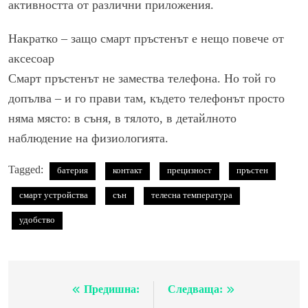
активността от различни приложения.
Накратко – защо смарт пръстенът е нещо повече от
аксесоар
Смарт пръстенът не замества телефона. Но той го
допълва – и го прави там, където телефонът просто
няма място: в съня, в тялото, в детайлното
наблюдение на физиологията.
Tagged:
батерия
контакт
прецизност
пръстен
смарт устройства
сън
телесна температура
удобство
Предишна:
Следваща:
Навигация