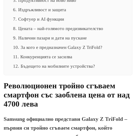
5.
Продуктивност на ново ниво
6.
Издръжливост и защита
7.
Софтуер и AI функции
8.
Цената – най-голямото предизвикателство
9.
Налични пазари и дати на пускане
10.
За кого е предназначен Galaxy Z TriFold?
11.
Конкуренцията се засилва
12.
Бъдещето на мобилните устройства?
Революционен тройно сгъваем
смартфон със заоблена цена от над
4700 лева
Samsung официално представи Galaxy Z TriFold –
първия си тройно сгъваем смартфон, който