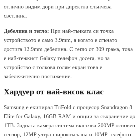
отлично видим дори при директна слънчева
светлина.
Дебелина и тегло:
При най-тънката си точка
устройството е само 3.9mm, а когато е сгънато
достига 12.9mm дебелина. С тегло от 309 грама, това
е най-тежкият Galaxy телефон досега, но за
устройство с толкова голям екран това е
забележително постижение.
Хардуер от най-висок клас
Samsung е екипирал TriFold с процесор Snapdragon 8
Elite for Galaxy, 16GB RAM и опции за съхранение до
1TB. Задната камера система включва 200MP основен
сензор, 12MP ултра-широкоъгълна и 10MP телефото