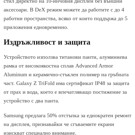
стил директно на 10-инчовия дисплей без външни
аксесоари. В DeX режим можете да работите с до 4
работни пространства, всяко от които поддържа до 5
приложения едновременно.
Издръжливост и защита
Устройството използва титанови панти, алуминиева
рамка от високоякостна сплав Advanced Armor
Aluminum и керамично-стъклен полимер на гръбната
част. Galaxy Z TriFold има сертификат IP48 за защита
от прах и вода, което е впечатляващо постижение за
устройство с два панта.
Samsung предлага 50% отстъпка за еднократен ремонт
на дисплея, признавайки че сгъваемите екрани
изискват специално внимание.