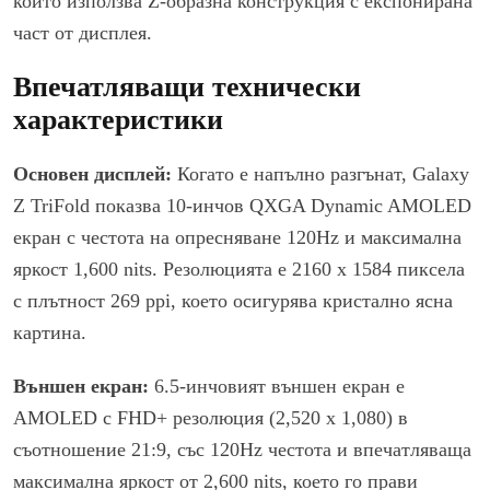
който използва Z-образна конструкция с експонирана
част от дисплея.
Впечатляващи технически
характеристики
Основен дисплей:
Когато е напълно разгънат, Galaxy
Z TriFold показва 10-инчов QXGA Dynamic AMOLED
екран с честота на опресняване 120Hz и максимална
яркост 1,600 nits. Резолюцията е 2160 x 1584 пиксела
с плътност 269 ppi, което осигурява кристално ясна
картина.
Външен екран:
6.5-инчовият външен екран е
AMOLED с FHD+ резолюция (2,520 x 1,080) в
съотношение 21:9, със 120Hz честота и впечатляваща
максимална яркост от 2,600 nits, което го прави