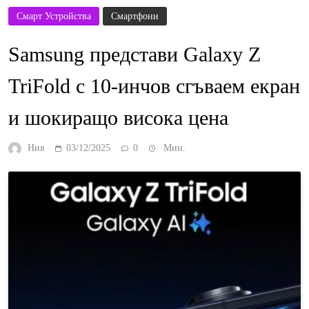
Смарт Устройства
Смартфони
Samsung представи Galaxy Z
TriFold с 10-инчов сгъваем екран
и шокиращо висока цена
Ния
03/12/2025
0
Мин.