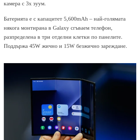
камера с 3x зуум.
Батерията е с капацитет 5,600mAh – най-голямата
някога монтирана в Galaxy сгъваем телефон,
разпределена в три отделни клетки по панелите.
Поддържа 45W жично и 15W безжично зареждане.