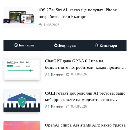
iOS 27 и Siri AI: какво ще получат iPhone
потребителите в България
11/06/2026
Най - нови
Популярни
Коментари
ChatGPT дава GPT-5.6 Luna на
безплатните потребители: какво променят
Think бутонът и новият Sol
07/08/2026
AI
Новини
САЩ готвят доброволни AI тестове: защо
киберрисковете на моделите стават
политически въпрос
05/08/2026
AI
Новини
OpenAI спира Assistants API: какво трябва