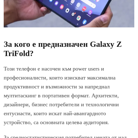
За кого е предназначен Galaxy Z
TriFold?
Този телефон е насочен към power users и
професионалисти, които изискват максимална
продуктивност и възможности за напреднал
мултитаскинг в портативен формат. Архитекти,
дизайнери, бизнес потребители и технологични
ентусиасти, които искат най-авангардното
устройство, са основната целева аудитория.
За средностатистическия потребител цената от над