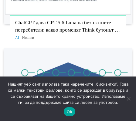
ChatGPT дава GPT-5.6 Luna на безплатните
потребители: какво променят Think бутонът и
новият Sol
AI
Новини
Нашият уеб сайт използва така наречените „бисквитки“. Това
са малки текстови файлове, които се зареждат в браузъра и
се съхраняват на Вашето крайно устройство. Използваме
ги, за да поддържаме сайта си лесен за употреба.
Ok
САЩ готвят доброволни AI тестове: защо