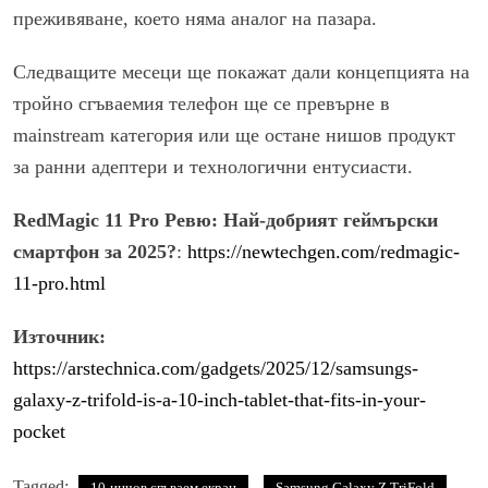
преживяване, което няма аналог на пазара.
Следващите месеци ще покажат дали концепцията на
тройно сгъваемия телефон ще се превърне в
mainstream категория или ще остане нишов продукт
за ранни адептери и технологични ентусиасти.
RedMagic 11 Pro Ревю: Най-добрият геймърски
смартфон за 2025?
:
https://newtechgen.com/redmagic-
11-pro.html
Източник:
https://arstechnica.com/gadgets/2025/12/samsungs-
galaxy-z-trifold-is-a-10-inch-tablet-that-fits-in-your-
pocket
Tagged:
10-инчов сгъваем екран
Samsung Galaxy Z TriFold