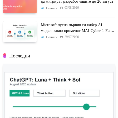
да мигрират разработчиците до 26 август
03/08/2026
AI
Новини
Microsoft пусна първия си кибер AI
модел: какво променят MAI-Cyber-1-Flash
и Project Perception
29/07/2026
AI
Новини
Последни