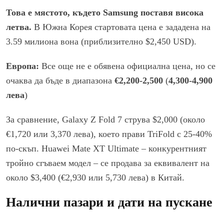
Това е мястото, където Samsung поставя висока
летва.
В Южна Корея стартовата цена е зададена на
3.59 милиона вона (приблизително $2,450 USD).
Европа:
Все още не е обявена официална цена, но се
очаква да бъде в диапазона
€2,200-2,500
(
4,300-4,900
лева
)
За сравнение, Galaxy Z Fold 7 струва $2,000 (около
€1,720 или 3,370 лева), което прави TriFold с 25-40%
по-скъп. Huawei Mate XT Ultimate – конкурентният
тройно сгъваем модел – се продава за еквивалент на
около $3,400 (€2,930 или 5,730 лева) в Китай.
Налични пазари и дати на пускане