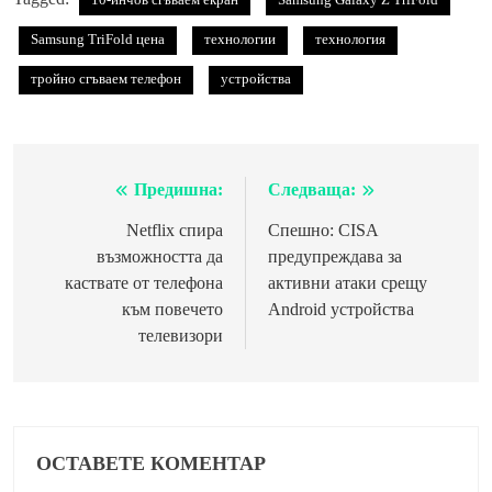
Samsung TriFold цена
технологии
технология
тройно сгъваем телефон
устройства
Предишна:
Следваща:
Навигация
Netflix спира
Спешно: CISA
възможността да
предупреждава за
каствате от телефона
активни атаки срещу
към повечето
Android устройства
телевизори
ОСТАВЕТЕ КОМЕНТАР