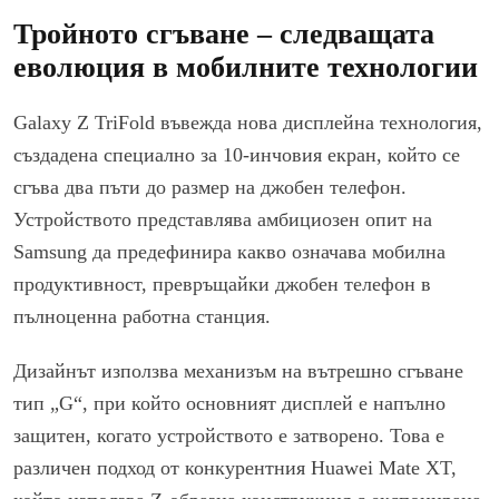
Тройното сгъване – следващата
еволюция в мобилните технологии
Galaxy Z TriFold въвежда нова дисплейна технология,
създадена специално за 10-инчовия екран, който се
сгъва два пъти до размер на джобен телефон.
Устройството представлява амбициозен опит на
Samsung да предефинира какво означава мобилна
продуктивност, превръщайки джобен телефон в
пълноценна работна станция.
Дизайнът използва механизъм на вътрешно сгъване
тип „G“, при който основният дисплей е напълно
защитен, когато устройството е затворено. Това е
различен подход от конкурентния Huawei Mate XT,