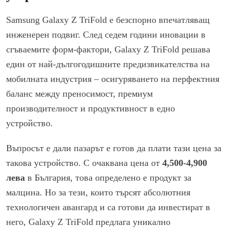
Samsung Galaxy Z TriFold е безспорно впечатляващ
инженерен подвиг. След седем години иновации в
сгъваемите форм-фактори, Galaxy Z TriFold решава
един от най-дългогодишните предизвикателства на
мобилната индустрия – осигуряването на перфектния
баланс между преносимост, премиум
производителност и продуктивност в едно
устройство.
Въпросът е дали пазарът е готов да плати тази цена за
такова устройство. С очаквана цена от
4,500-4,900
лева
в България, това определено е продукт за
малцина. Но за тези, които търсят абсолютния
технологичен авангард и са готови да инвестират в
него, Galaxy Z TriFold предлага уникално