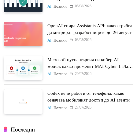
политически въпрос
05/08/2026
AI
Новини
OpenAI спира Assistants API: какво трябва
да мигрират разработчиците до 26 август
03/08/2026
AI
Новини
Microsoft пусна първия си кибер AI
модел: какво променят MAI-Cyber-1-Flash
и Project Perception
29/07/2026
AI
Новини
Codex вече работи от телефона: какво
означава мобилният достъп до AI агенти
27/07/2026
AI
Новини
Последни