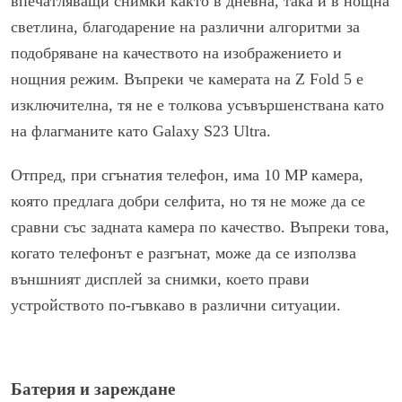
впечатляващи снимки както в дневна, така и в нощна
светлина, благодарение на различни алгоритми за
подобряване на качеството на изображението и
нощния режим. Въпреки че камерата на Z Fold 5 е
изключителна, тя не е толкова усъвършенствана като
на флагманите като Galaxy S23 Ultra.
Отпред, при сгънатия телефон, има 10 MP камера,
която предлага добри селфита, но тя не може да се
сравни със задната камера по качество. Въпреки това,
когато телефонът е разгънат, може да се използва
външният дисплей за снимки, което прави
устройството по-гъвкаво в различни ситуации.
Батерия и зареждане