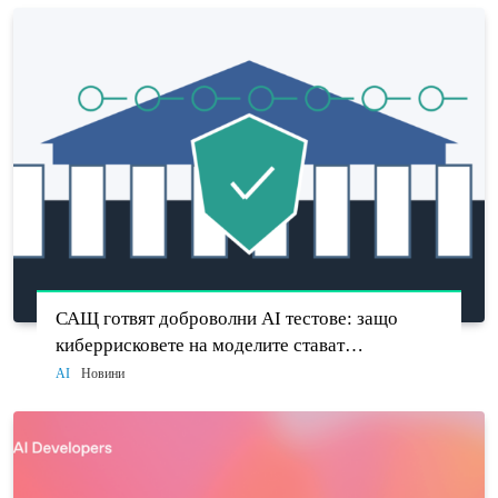
САЩ готвят доброволни AI тестове: защо
киберрисковете на моделите стават
политически въпрос
AI
Новини