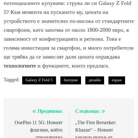
потенциалните купувачи: струва ли си Galaxy Z Fold
5? Към момента на пускането му, цената на
устройството е значително по-висока от стандартните
смартфони, като започва от около 1800-2000 евро, в
зависимост от конфигурацията и региона. Това е
голяма инвестиция за смартфон, и много потребители
ще трябва да се замислят дали цената оправдава
технологиите
и функциите, които предлага.
Tagged:
Galaxy Z Fold 5
батерия
дизайн
екран
Предишна:
Следваща:
Навигация
OnePlus 11 5G: Новият
„The First Berserker:
флагман, който
Khazan“ – Новият
предизвиква
хардкор екшън от