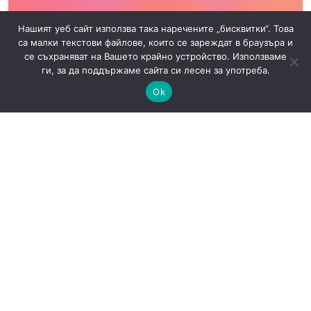
Нашият уеб сайт използва така наречените „бисквитки“. Това
са малки текстови файлове, които се зареждат в браузъра и
се съхраняват на Вашето крайно устройство. Използваме
ги, за да поддържаме сайта си лесен за употреба.
Ok
OpenAI спира Assistants API: какво трябва да
мигрират разработчиците до 26 август
AI
Новини