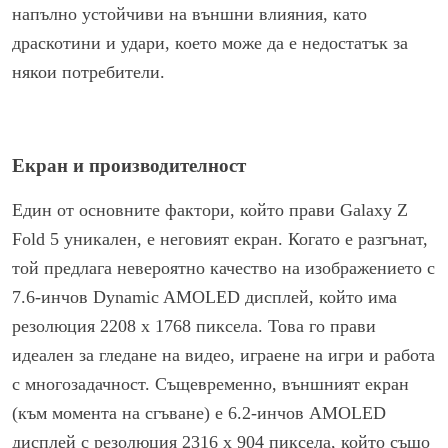
напълно устойчиви на външни влияния, като
драскотини и удари, което може да е недостатък за
някои потребители.
Екран и производителност
Един от основните фактори, който прави Galaxy Z
Fold 5 уникален, е неговият екран. Когато е разгънат,
той предлага невероятно качество на изображението с
7.6-инчов Dynamic AMOLED дисплей, който има
резолюция 2208 x 1768 пиксела. Това го прави
идеален за гледане на видео, играене на игри и работа
с многозадачност. Същевременно, външният екран
(към момента на сгъване) е 6.2-инчов AMOLED
дисплей с резолюция 2316 x 904 пиксела, който също