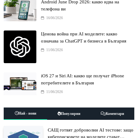
Android June Drop 2026: какво идва на
телефона ви
16/06/2026
Ценова война при AI моделите: какво
означава за ChatGPT и бизнеса в България
11/06/2026
iOS 27 и Siri AI: какво ще получат iPhone
потребителите в България
11/06/2026
Най - нови
Популярни
Коментари
САЩ готвят доброволни AI тестове: защо
киберрисковете на моделите стават