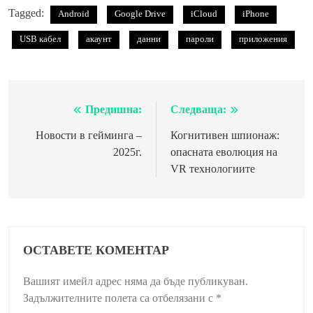
Tagged:
Android
Google Drive
iCloud
iPhone
USB кабел
акаунт
данни
пароли
приложения
Предишна:
Следваща:
Навигация
Новости в гейминга –
Когнитивен шпионаж:
2025г.
опасната еволюция на
VR технологиите
ОСТАВЕТЕ КОМЕНТАР
Вашият имейл адрес няма да бъде публикуван.
Задължителните полета са отбелязани с
*