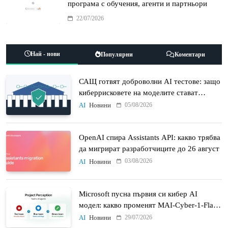
програма с обучения, агенти и партньори
22/07/2026
Най - нови
Популярни
Коментари
САЩ готвят доброволни AI тестове: защо
киберрисковете на моделите стават
политически въпрос
05/08/2026
AI
Новини
OpenAI спира Assistants API: какво трябва
да мигрират разработчиците до 26 август
03/08/2026
AI
Новини
Microsoft пусна първия си кибер AI
модел: какво променят MAI-Cyber-1-Flash
и Project Perception
29/07/2026
AI
Новини