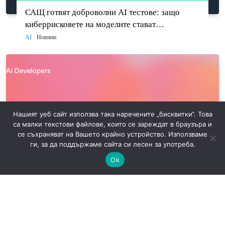
САЩ готвят доброволни AI тестове: защо
киберрисковете на моделите стават
политически въпрос
AI
Новини
Нашият уеб сайт използва така наречените „бисквитки“. Това
са малки текстови файлове, които се зареждат в браузъра и
се съхраняват на Вашето крайно устройство. Използваме
ги, за да поддържаме сайта си лесен за употреба.
Ok
OpenAI спира Assistants API: какво трябва да
мигрират разработчиците до 26 август
AI
Новини