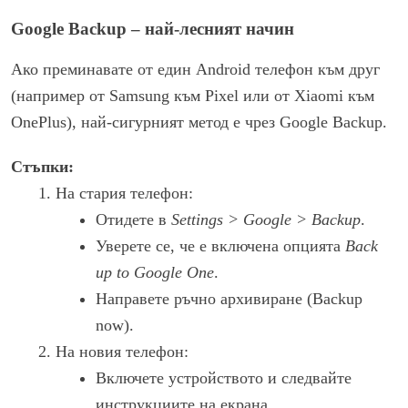
Google Backup – най-лесният начин
Ако преминавате от един Android телефон към друг
(например от Samsung към Pixel или от Xiaomi към
OnePlus), най-сигурният метод е чрез Google Backup.
Стъпки:
На стария телефон:
Отидете в
Settings > Google > Backup
.
Уверете се, че е включена опцията
Back
up to Google One
.
Направете ръчно архивиране (Backup
now).
На новия телефон:
Включете устройството и следвайте
инструкциите на екрана.