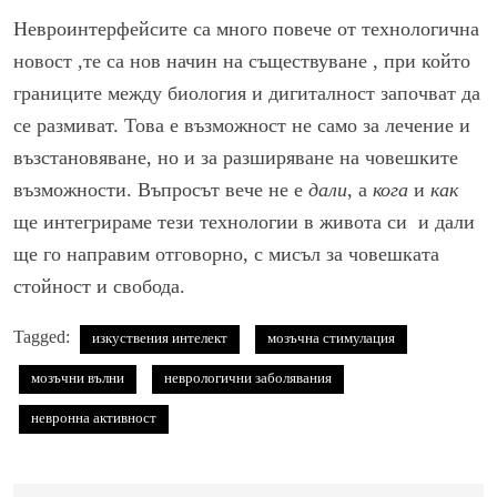
Невроинтерфейсите са много повече от технологична
новост ,те са нов начин на съществуване , при който
границите между биология и дигиталност започват да
се размиват. Това е възможност не само за лечение и
възстановяване, но и за разширяване на човешките
възможности. Въпросът вече не е
дали
, а
кога
и
как
ще интегрираме тези технологии в живота си и дали
ще го направим отговорно, с мисъл за човешката
стойност и свобода.
Tagged:
изкуствения интелект
мозъчна стимулация
мозъчни вълни
неврологични заболявания
невронна активност