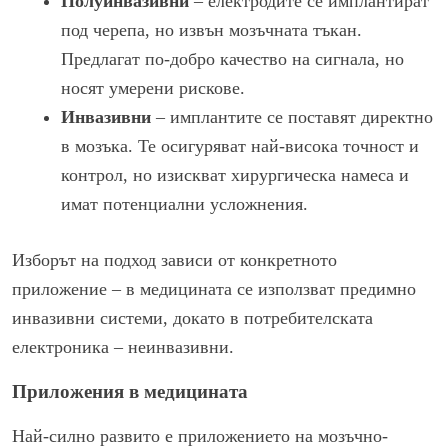
Полуинвазивни
– електродите се имплантират
под черепа, но извън мозъчната тъкан.
Предлагат по-добро качество на сигнала, но
носят умерени рискове.
Инвазивни
– имплантите се поставят директно
в мозъка. Те осигуряват най-висока точност и
контрол, но изискват хирургическа намеса и
имат потенциални усложнения.
Изборът на подход зависи от конкретното
приложение – в медицината се използват предимно
инвазивни системи, докато в потребителската
електроника – неинвазивни.
Приложения в медицината
Най-силно развито е приложението на мозъчно-