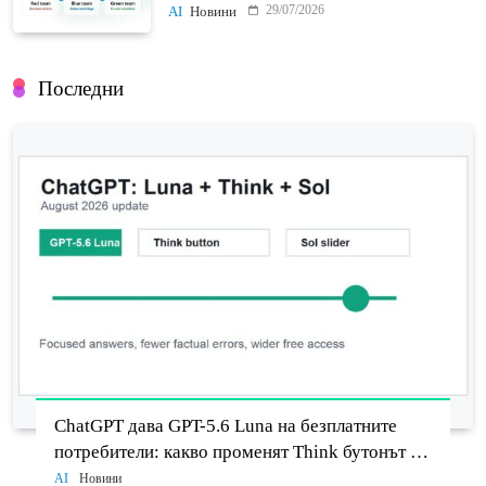
и Project Perception
29/07/2026
AI
Новини
Последни
ChatGPT дава GPT-5.6 Luna на безплатните
потребители: какво променят Think бутонът и
новият Sol
AI
Новини