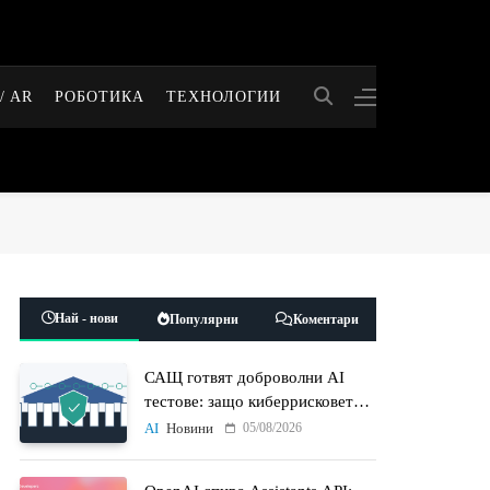
/ AR
РОБОТИКА
ТЕХНОЛОГИИ
Най - нови
Популярни
Коментари
САЩ готвят доброволни AI
тестове: защо киберрисковете
на моделите стават
05/08/2026
AI
Новини
политически въпрос