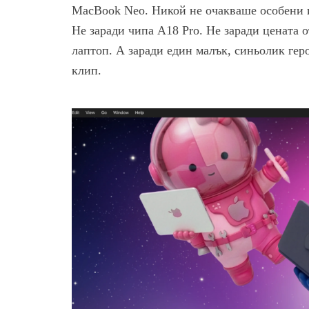
MacBook Neo. Никой не очакваше особени и
Не заради чипа A18 Pro. Не заради цената о
лаптоп. А заради един малък, синьолик гер
клип.