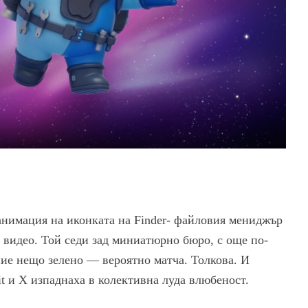
анимация на иконката на Finder- файловия мениджър
 видео. Той седи зад миниатюрно бюро, с още по-
ие нещо зелено — вероятно матча. Толкова. И
it и X изпаднаха в колективна луда влюбеност.