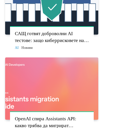
САЩ готвят доброволни AI
тестове: защо киберрисковете на
моделите стават политически
AI
Новини
въпрос
OpenAI спира Assistants API:
какво трябва да мигрират