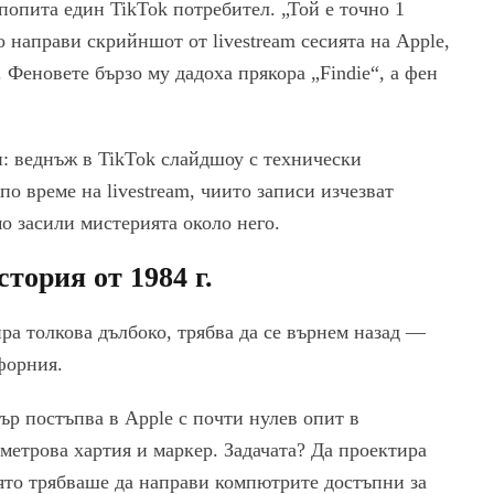
попита един TikTok потребител. „Той е точно 1
о направи скрийншот от livestream сесията на Apple,
 Феновете бързо му дадоха прякора „Findie“, а фен
и: веднъж в TikTok слайдшоу с технически
о време на livestream, чиито записи изчезват
мо засили мистерията около него.
тория от 1984 г.
нира толкова дълбоко, трябва да се върнем назад —
форния.
р постъпва в Apple с почти нулев опит в
трова хартия и маркер. Задачата? Да проектира
оято трябваше да направи компютрите достъпни за