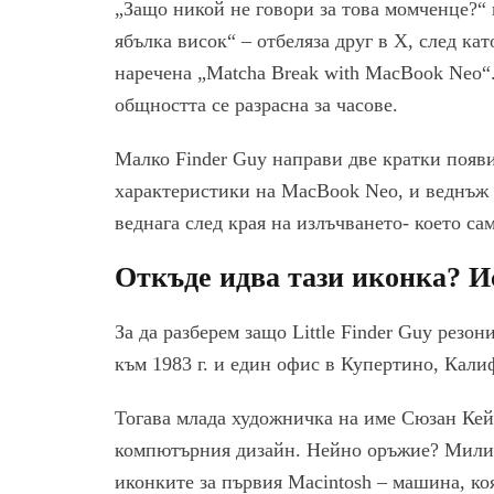
„Защо никой не говори за това момченце?“ 
ябълка висок“ – отбеляза друг в X, след кат
наречена „Matcha Break with MacBook Neo“.
общността се разрасна за часове.
Малко Finder Guy направи две кратки появ
характеристики на MacBook Neo, и веднъж п
веднага след края на излъчването- което са
Откъде идва тази иконка? Ис
За да разберем защо Little Finder Guy резо
към 1983 г. и един офис в Купертино, Кали
Тогава млада художничка на име Сюзан Кейъ
компютърния дизайн. Нейно оръжие? Милиме
иконките за първия Macintosh – машина, к