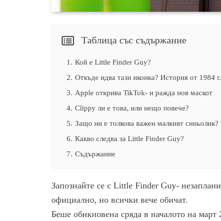
Таблица със съдържание
1.
Кой е Little Finder Guy?
2.
Откъде идва тази иконка? История от 1984 г.
3.
Apple открива TikTok- и ражда нов маскот
4.
Clippy ли е това, или нещо повече?
5.
Защо ни е толкова важен малкият синьолик?
6.
Какво следва за Little Finder Guy?
7.
Съдържание
Запознайте се с Little Finder Guy- незаплан
официално, но всички вече обичат.
Беше обикновена сряда в началото на март 2