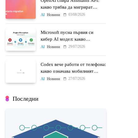
OpenAI спира Assistants API:
какво трябва да мигрират
разработчиците до 26 август
03/08/2026
AI
Новини
Microsoft пусна първия си
кибер AI модел: какво
променят MAI-Cyber-1-Flash и
29/07/2026
AI
Новини
Project Perception
Codex вече работи от телефона:
какво означава мобилният
достъп до AI агенти
27/07/2026
AI
Новини
Последни