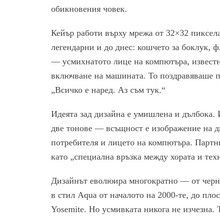
обикновения човек.
Кейър работи върху мрежа от 32×32 пиксела
легендарни и до днес: кошчето за боклук, 
— усмихнатото лице на компютъра, известн
включване на машината. То поздравяваше п
„Всичко е наред. Аз съм тук.“
Идеята зад дизайна е умишлена и дълбока. И
две тонове — всъщност е изображение на дв
потребителя и лицето на компютъра. Партнь
като „специална връзка между хората и те
Дизайнът еволюира многократно — от черно
в стил Aqua от началото на 2000-те, до пл
Yosemite. Но усмивката никога не изчезна. Т