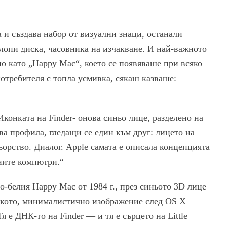
 и създава набор от визуални знаци, останали
флопи диска, часовника на изчакване. И най-важното
о като „Happy Mac“, което се появяваше при всяко
отребителя с топла усмивка, сякаш казваше:
конката на Finder- онова синьо лице, разделено на
а профила, гледащи се един към друг: лицето на
орство. Диалог. Apple самата е описала концепцията
хните компютри.“
-белия Happy Mac от 1984 г., през синьото 3D лице
оското, минималистично изображение след OS X
я е ДНК-то на Finder — и тя е сърцето на Little