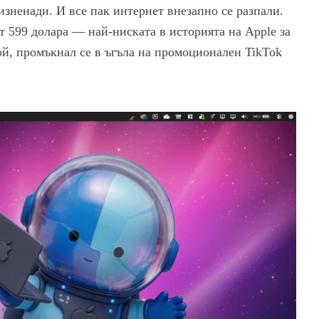
зненади. И все пак интернет внезапно се разпали.
т 599 долара — най-ниската в историята на Apple за
ой, промъкнал се в ъгъла на промоционален TikTok