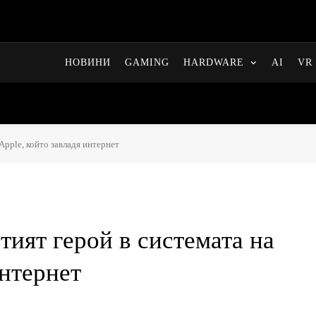
НОВИНИ
GAMING
HARDWARE
AI
VR 
 Apple, който завладя интернет
итият герой в системата на
интернет