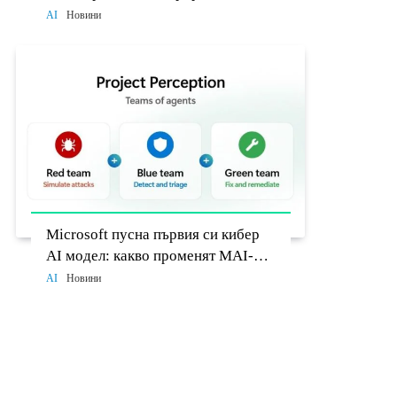
разработчиците до 26 август
AI
Новини
Microsoft пусна първия си кибер
AI модел: какво променят MAI-
Cyber-1-Flash и Project Perception
AI
Новини