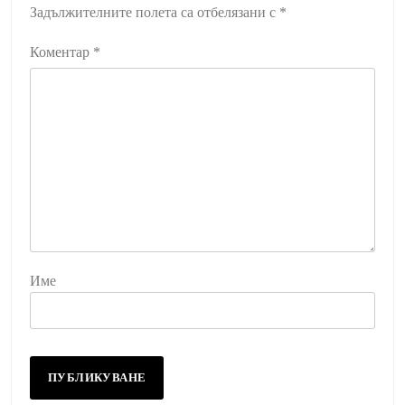
Задължителните полета са отбелязани с
*
Коментар
*
Име