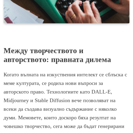
Между творчеството и
авторството: правната дилема
Когато вълната на изкуствения интелект се сблъска с
меме културата, се родиха нови въпроси за
авторското право. Технологиите като DALL-E,
Midjourney и Stable Diffusion вече позволяват на
всеки да създава визуално съдържание с няколко
думи. Мемовете, които доскоро бяха резултат на
човешко творчество, сега може да бъдат генерирани