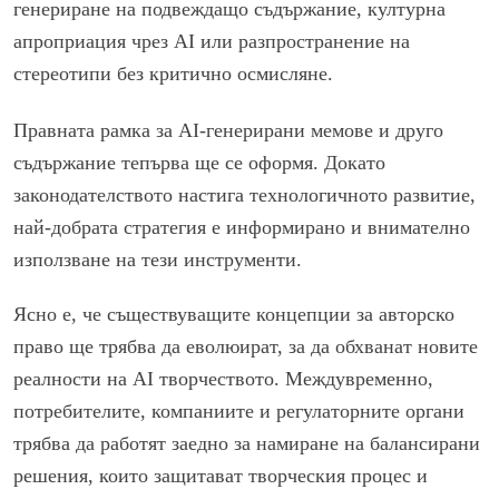
генериране на подвеждащо съдържание, културна
апроприация чрез AI или разпространение на
стереотипи без критично осмисляне.
Правната рамка за AI-генерирани мемове и друго
съдържание тепърва ще се оформя. Докато
законодателството настига технологичното развитие,
най-добрата стратегия е информирано и внимателно
използване на тези инструменти.
Ясно е, че съществуващите концепции за авторско
право ще трябва да еволюират, за да обхванат новите
реалности на AI творчеството. Междувременно,
потребителите, компаниите и регулаторните органи
трябва да работят заедно за намиране на балансирани
решения, които защитават творческия процес и