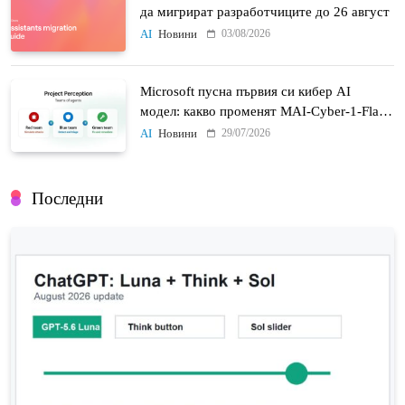
да мигрират разработчиците до 26 август
03/08/2026
AI
Новини
Microsoft пусна първия си кибер AI
модел: какво променят MAI-Cyber-1-Flash
и Project Perception
29/07/2026
AI
Новини
Последни