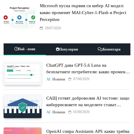
Microsoft пусна първия си кибер AI модел:
какво променят MAI-Cyber-1-Flash и Project
Perception
29/07/2026
Най - нови
Популярни
Коментари
ChatGPT дава GPT-5.6 Luna на
безплатните потребители: какво променят
Think бутонът и новият Sol
07/08/2026
AI
Новини
САЩ готвят доброволни AI тестове: защо
киберрисковете на моделите стават
политически въпрос
05/08/2026
AI
Новини
OpenAI спира Assistants API: какво трябва