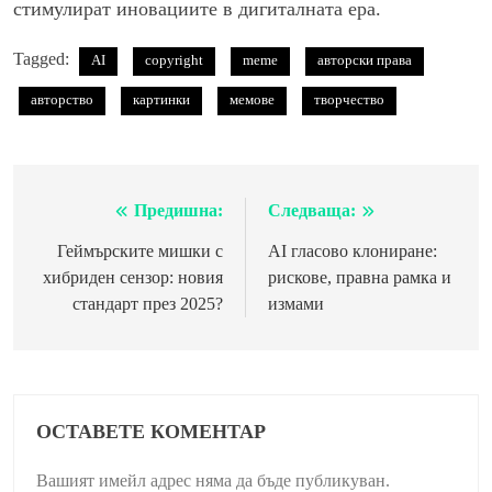
стимулират иновациите в дигиталната ера.
Tagged:
AI
copyright
meme
авторски права
авторство
картинки
мемове
творчество
Предишна:
Следваща:
Навигация
Геймърските мишки с
AI гласово клониране:
хибриден сензор: новия
рискове, правна рамка и
стандарт през 2025?
измами
ОСТАВЕТЕ КОМЕНТАР
Вашият имейл адрес няма да бъде публикуван.