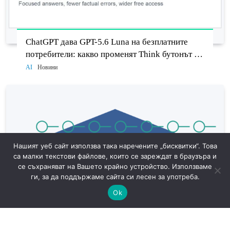
ChatGPT дава GPT-5.6 Luna на безплатните
потребители: какво променят Think бутонът и
новият Sol
AI
Новини
Нашият уеб сайт използва така наречените „бисквитки“. Това
са малки текстови файлове, които се зареждат в браузъра и
се съхраняват на Вашето крайно устройство. Използваме
ги, за да поддържаме сайта си лесен за употреба.
Ok
САЩ готвят доброволни AI тестове: защо