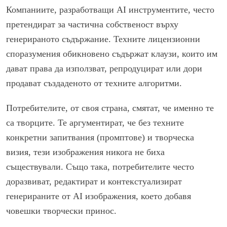
Компаниите, разработващи AI инструментите, често
претендират за частична собственост върху
генерираното съдържание. Техните лицензионни
споразумения обикновено съдържат клаузи, които им
дават права да използват, репродуцират или дори
продават създаденото от техните алгоритми.
Потребителите, от своя страна, смятат, че именно те
са творците. Те аргументират, че без техните
конкретни запитвания (промптове) и творческа
визия, тези изображения никога не биха
съществували. Също така, потребителите често
доразвиват, редактират и контекстуализират
генерираните от AI изображения, което добавя
човешки творчески принос.