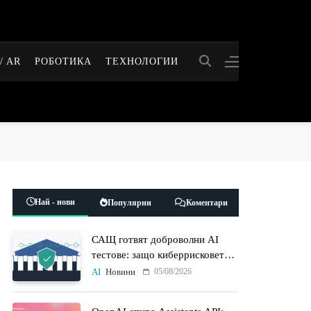
/ AR
РОБОТИКА
ТЕХНОЛОГИИ
Най - нови
Популярни
Коментари
САЩ готвят доброволни AI
тестове: защо киберрисковете
на моделите стават
05/08/2026
AI
Новини
политически въпрос