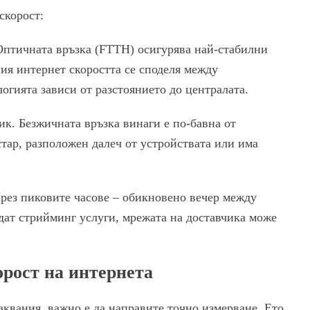
скорост:
Оптичната връзка (FTTH) осигурява най-стабилни
ия интернет скоростта се споделя между
огията зависи от разстоянието до централата.
к. Безжичната връзка винаги е по-бавна от
стар, разположен далеч от устройствата или има
рез пиковите часове – обикновено вечер между
ледат стрийминг услуги, мрежата на доставчика може
орост на интернета
лаквания, важно е да направите точно измерване. Ето