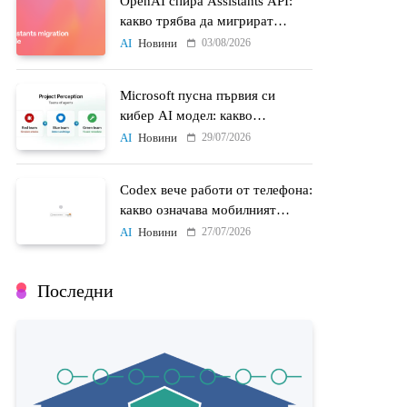
OpenAI спира Assistants API:
какво трябва да мигрират
разработчиците до 26 август
03/08/2026
AI
Новини
Microsoft пусна първия си
кибер AI модел: какво
променят MAI-Cyber-1-Flash и
29/07/2026
AI
Новини
Project Perception
Codex вече работи от телефона:
какво означава мобилният
достъп до AI агенти
27/07/2026
AI
Новини
Последни