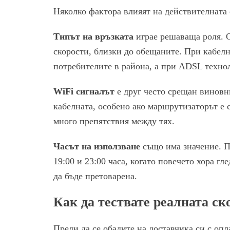
Няколко фактора влияят на действителната 
Типът на връзката
играе решаваща роля. 
скорости, близки до обещаните. При кабелн
потребителите в района, а при ADSL технол
WiFi сигналът
е друг често срещан виновни
кабелната, особено ако маршрутизаторът е 
много препятствия между тях.
Часът на използване
също има значение. П
19:00 и 23:00 часа, когато повечето хора г
да бъде претоварена.
Как да тествате реалната ск
Преди да се обадите на доставчика си с оп