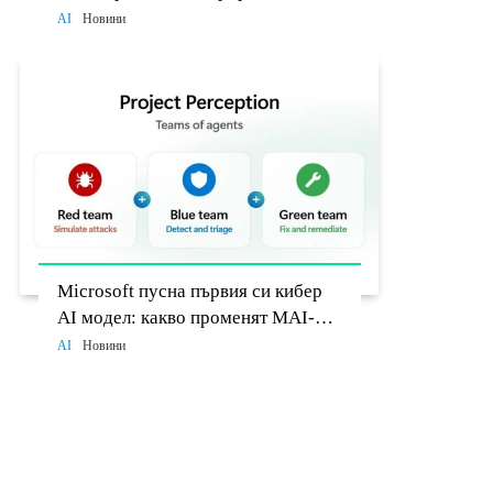
разработчиците до 26 август
AI
Новини
Microsoft пусна първия си кибер
AI модел: какво променят MAI-
Cyber-1-Flash и Project Perception
AI
Новини