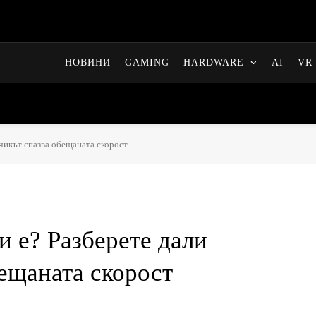
НОВИНИ
GAMING
HARDWARE
AI
VR 
вчикът спазва обещаната скорост
и е? Разберете дали
ещаната скорост