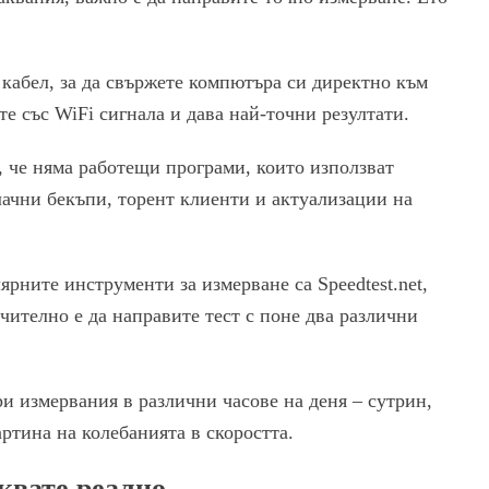
 кабел, за да свържете компютъра си директно към
 със WiFi сигнала и дава най-точни резултати.
, че няма работещи програми, които използват
лачни бекъпи, торент клиенти и актуализации на
рните инструменти за измерване са Speedtest.net,
ъчително е да направите тест с поне два различни
и измервания в различни часове на деня – сутрин,
артина на колебанията в скоростта.
квате реално