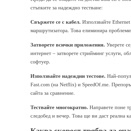
стъпките за надеждно тестване:
Свържете се с кабел.
Използвайте Ethernet
маршрутизатора. Това елиминира проблемите
Затворете всички приложения.
Уверете се
интернет – затворете стрийминг услуги, об
софтуер.
Използвайте надеждни тестове.
Най-популя
Fast.com (на Netflix) и SpeedOf.me. Препор
сайта за сравнение.
Тествайте многократно.
Направете поне тр
следобед и вечер. Това ще ви даст реална к
Каква скорост трябва да оча