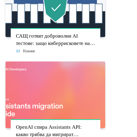
САЩ готвят доброволни AI
тестове: защо киберрисковете на
моделите стават политически
AI
Новини
въпрос
OpenAI спира Assistants API:
какво трябва да мигрират