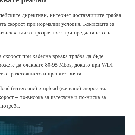
пейските директиви, интернет доставчиците трябва
та скорост при нормални условия. Комисията за
изисквания за прозрачност при предлагането на
 скорост при кабелна връзка трябва да бъде
ожете да очаквате 80-95 Mbps, докато при WiFi
т от разстоянието и препятствията.
oad (изтегляне) и upload (качване) скоростта.
рост – по-висока за изтегляне и по-ниска за
употреба.