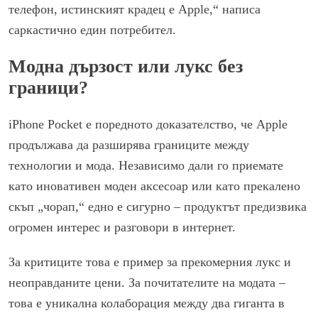
телефон, истинският крадец е Apple,“ написа
саркастично един потребител.
Mодна дързост или лукс без
граници?
iPhone Pocket е поредното доказателство, че Apple
продължава да разширява границите между
технологии и мода. Независимо дали го приемате
като иновативен моден аксесоар или като прекалено
скъп „чорап,“ едно е сигурно – продуктът предизвика
огромен интерес и разговори в интернет.
За критиците това е пример за прекомерния лукс и
неоправданите цени. За почитателите на модата –
това е уникална колаборация между два гиганта в