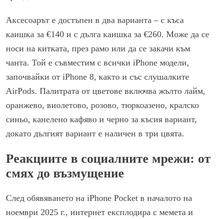
Аксесоарът е достъпен в два варианта – с къса
каишка за €140 и с дълга каишка за €260. Може да се
носи на китката, през рамо или да се закачи към
чанта. Той е съвместим с всички iPhone модели,
започвайки от iPhone 8, както и със слушалките
AirPods. Палитрата от цветове включва жълто лайм,
оранжево, виолетово, розово, тюркоазено, кралско
синьо, канелено кафяво и черно за късия вариант,
докато дългият вариант е наличен в три цвята.
Реакциите в социалните мрежи: от
смях до възмущение
След обявяването на iPhone Pocket в началото на
ноември 2025 г., интернет експлодира с мемета и