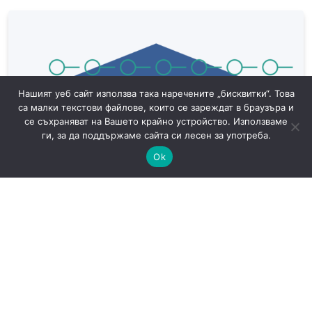
Нашият уеб сайт използва така наречените „бисквитки“. Това
са малки текстови файлове, които се зареждат в браузъра и
се съхраняват на Вашето крайно устройство. Използваме
ги, за да поддържаме сайта си лесен за употреба.
Ok
САЩ готвят доброволни AI тестове: защо
киберрисковете на моделите стават
политически въпрос
AI
Новини