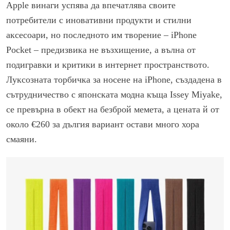
Apple винаги успявa да впечатлява своите
потребители с иновативни продукти и стилни
аксесоари, но последното им творение – iPhone
Pocket – предизвика не възхищение, а вълна от
подигравки и критики в интернет пространството.
Луксозната торбичка за носене на iPhone, създадена в
сътрудничество с японската модна къща Issey Miyake,
се превърна в обект на безброй мемета, а цената й от
около €260 за дългия вариант остави много хора
смаяни.