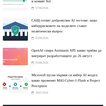
и новият Sol
07/08/2026
САЩ готвят доброволни AI тестове: защо
киберрисковете на моделите стават
политически въпрос
05/08/2026
OpenAI спира Assistants API: какво трябва да
мигрират разработчиците до 26 август
03/08/2026
Microsoft пусна първия си кибер AI модел:
какво променят MAI-Cyber-1-Flash и Project
Perception
29/07/2026