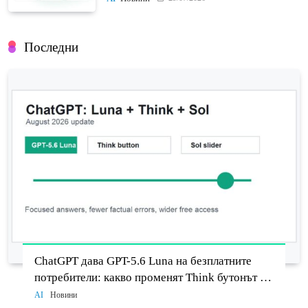
Последни
ChatGPT дава GPT-5.6 Luna на безплатните
потребители: какво променят Think бутонът и
новият Sol
AI
Новини