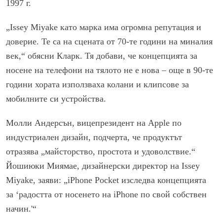
1997 г.
„Issey Miyake като марка има огромна репутация и
доверие. Те са на сцената от 70-те години на миналия
век,“ обясни Кларк. Тя добави, че концепцията за
носене на телефони на тялото не е нова – още в 90-те
години хората използваха колани и клипсове за
мобилните си устройства.
Молли Андерсън, вицепрезидент на Apple по
индустриален дизайн, подчерта, че продуктът
отразява „майсторство, простота и удоволствие.“
Йошиюки Миямае, дизайнерски директор на Issey
Miyake, заяви: „iPhone Pocket изследва концепцията
за ‘радостта от носенето на iPhone по свой собствен
начин.'“