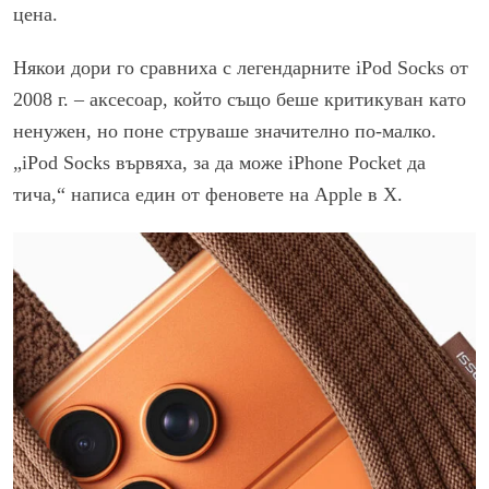
цена.
Някои дори го сравниха с легендарните iPod Socks от
2008 г. – аксесоар, който също беше критикуван като
ненужен, но поне струваше значително по-малко.
„iPod Socks вървяха, за да може iPhone Pocket да
тича,“ написа един от феновете на Apple в X.