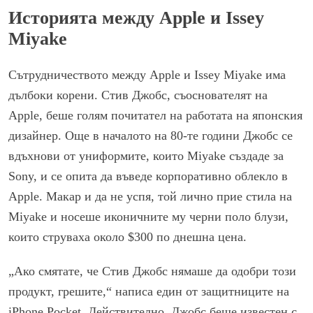
Историята между Apple и Issey
Miyake
Сътрудничеството между Apple и Issey Miyake има
дълбоки корени. Стив Джобс, съоснователят на
Apple, беше голям почитател на работата на японския
дизайнер. Още в началото на 80-те години Джобс се
вдъхнови от униформите, които Miyake създаде за
Sony, и се опита да въведе корпоративно облекло в
Apple. Макар и да не успя, той лично прие стила на
Miyake и носеше иконичните му черни поло блузи,
които струваха около $300 по днешна цена.
„Ако смятате, че Стив Джобс нямаше да одобри този
продукт, грешите,“ написа един от защитниците на
iPhone Pocket. Действително, Джобс беше известен с