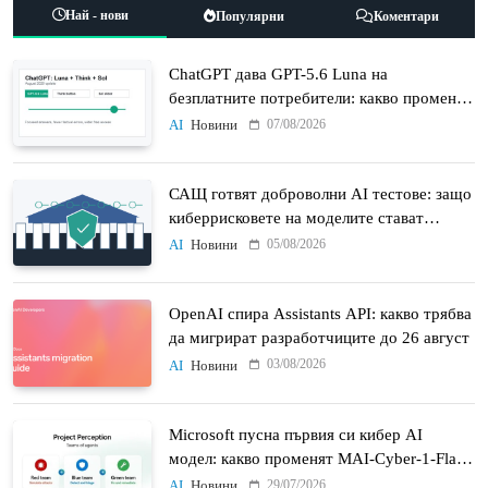
Най - нови
Популярни
Коментари
ChatGPT дава GPT-5.6 Luna на
безплатните потребители: какво променят
Think бутонът и новият Sol
07/08/2026
AI
Новини
САЩ готвят доброволни AI тестове: защо
киберрисковете на моделите стават
политически въпрос
05/08/2026
AI
Новини
OpenAI спира Assistants API: какво трябва
да мигрират разработчиците до 26 август
03/08/2026
AI
Новини
Microsoft пусна първия си кибер AI
модел: какво променят MAI-Cyber-1-Flash
и Project Perception
29/07/2026
AI
Новини