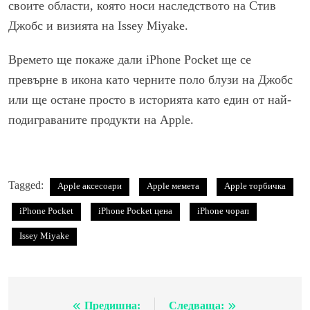
своите области, която носи наследството на Стив
Джобс и визията на Issey Miyake.
Времето ще покаже дали iPhone Pocket ще се
превърне в икона като черните поло блузи на Джобс
или ще остане просто в историята като един от най-
подиграваните продукти на Apple.
Tagged:
Apple аксесоари
Apple мемета
Apple торбичка
iPhone Pocket
iPhone Pocket цена
iPhone чорап
Issey Miyake
Предишна:
Следваща:
Навигация