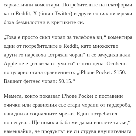
саркастични коментари. Потребителите на платформи
като Reddit, X (бивш Twitter) и други социални мрежи
бяха безмилостни в критиките си.
„Това е просто скъп чорап за телефона ви,“ коментира
един от потребителите в Reddit, като множество
други го нарекоха „отрязан чорап“ и се зачудиха дали
Apple не е „излязла от ума си“ с тази цена. Особено
популярно стана сравнението: „iPhone Pocket: $150.
Вашият фитнес чорап: $0.15.“
Мемета, които показват iPhone Pocket с поставени
очички или сравнения със стари чорапи от гардероба,
наводниха социалните мрежи. Един потребител
пошегува: „Ще помоля баба ми да ми изплете такъв,“
намеквайки, че продуктът не си струва внушителната