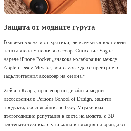
Защита от модните гурута
Въпреки вълната от критики, не всички са настроени
негативно към новия аксесоар. Списание Vogue
нарече iPhone Pocket „знакова колаборация между
Apple и Issey Miyake, която може да се превърне в
задължителния аксесоар на сезона.“
Хейзъл Кларк, професор по дизайн и модни
изследвания в Parsons School of Design, защити
продукта, обяснявайки, че Issey Miyake има
дългогодишна репутация в света на модата, а 3D
плетената техника е уникална иновация на бранда от