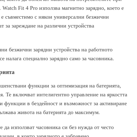
 Watch Fit 4 Pro използва магнитно зарядно, което е
а е съвместимо с някои универсални безжични
ат за зареждане на различни устройства
чни безжични зарядни устройства на работното
се налага специално зарядно само за часовника.
рията
ършенствани функции за оптимизация на батерията,
я. Те включват интелигентно управление на яркостта
ои функции в бездейност и възможност за активиране
дължава живота на батерията до максимум.
е да използват часовника си без нужда от често
уации, в които зарядното е забравено.