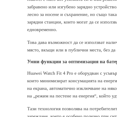
забравено или изгубено зарядно устройство.
лесно за носене и съхранение, но също так
зарядни станции, които могат да се използв
едновременно.
Това дава възможност да се използват нали
място, вкъщи или в публични места, без да 
Умни функции за оптимизация на бате
Huawei Watch Fit 4 Pro е оборудван с усъв
които минимизират консумацията на енерги
на екрана, автоматично изключване на няк
на „режим на пестене на енергия“, който у
Тази технология позволява на потребителит
зареждане, което е особено полезно при сит