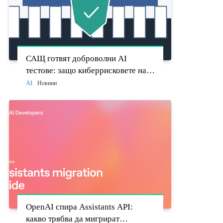
САЩ готвят доброволни AI
тестове: защо киберрисковете на
моделите стават политически
AI
Новини
въпрос
OpenAI спира Assistants API:
какво трябва да мигрират