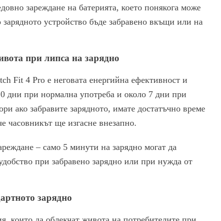
довно зареждане на батерията, което понякога може
то зарядното устройство бъде забравено вкъщи или на
живота при липса на зарядно
ch Fit 4 Pro е неговата енергийна ефективност и
10 дни при нормална употреба и около 7 дни при
ори ако забравите зарядното, имате достатъчно време
 че часовникът ще изгасне внезапно.
ареждане – само 5 минути на зарядно могат да
 удобство при забравено зарядно или при нужда от
дартното зарядно
я, които да облекчат живота на потребителите при