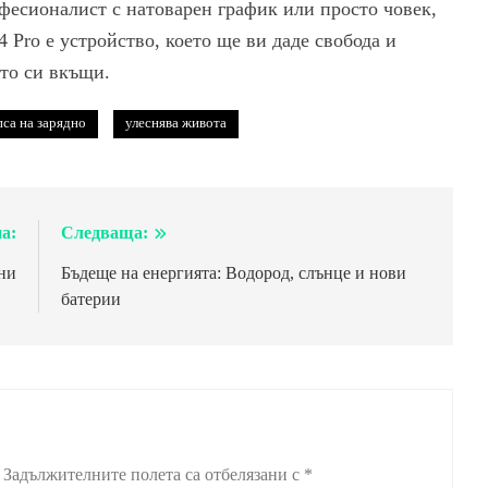
фесионалист с натоварен график или просто човек,
4 Pro е устройство, което ще ви даде свобода и
ото си вкъщи.
пса на зарядно
улеснява живота
а:
Следваща:
ни
Бъдеще на енергията: Водород, слънце и нови
батерии
Задължителните полета са отбелязани с
*