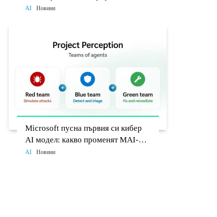
разработчиците до 26 август
AI
Новини
Microsoft пусна първия си кибер
AI модел: какво променят MAI-
Cyber-1-Flash и Project Perception
AI
Новини