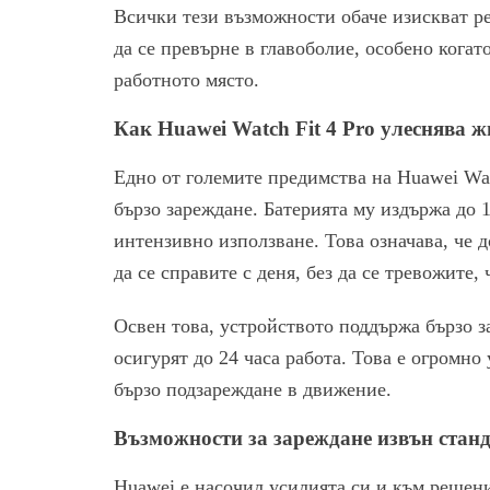
Всички тези възможности обаче изискват ре
да се превърне в главоболие, особено кога
работното място.
Как Huawei Watch Fit 4 Pro улеснява 
Едно от големите предимства на Huawei Wat
бързо зареждане. Батерията му издържа до 
интензивно използване. Това означава, че д
да се справите с деня, без да се тревожите,
Освен това, устройството поддържа бързо з
осигурят до 24 часа работа. Това е огромно
бързо подзареждане в движение.
Възможности за зареждане извън стан
Huawei е насочил усилията си и към решени