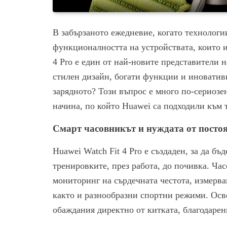
В забързаното ежедневие, когато технологи
функционалността на устройствата, които и
4 Pro е един от най-новите представители н
стилен дизайн, богати функции и иновативн
зарядното? Този въпрос е много по-сериозен
начина, по който Huawei са подходили към 
Смарт часовникът и нуждата от посто
Huawei Watch Fit 4 Pro е създаден, за да бъ
тренировките, през работа, до почивка. Ча
мониторинг на сърдечната честота, измерван
както и разнообразни спортни режими. Осве
обаждания директно от китката, благодарен