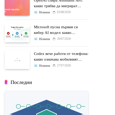
OpenAI спира Assistants API:
какво трябва да мигрират
разработчиците до 26 август
03/08/2026
AI
Новини
Microsoft пусна първия си
кибер AI модел: какво
променят MAI-Cyber-1-Flash и
29/07/2026
AI
Новини
Project Perception
Codex вече работи от телефона:
какво означава мобилният
достъп до AI агенти
27/07/2026
AI
Новини
Последни