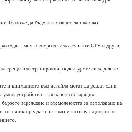
о: То може да бъде използвано за няколко
зразходват много енергия: Изключвайте GPS и други
ни срещи или тренировки, подсигурете си заредено
иите и вниманието към детайла могат да решат едни
с умни устройства – забравеното зарядно.
, бързото зареждане и възможността за използване на
т часовник предлага не само много функции, но и
евието.