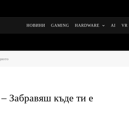
НОВИНИ
GAMING
HARDWARE
AI
VR 
ядното
 – Забравяш къде ти е