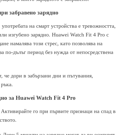
при забравено зарядно
 употребата на смарт устройства е тревожността,
или изгубено зарядно. Huawei Watch Fit 4 Pro с
ане намалява този стрес, като позволява на
за по-дълъг период без нужда от непосредствена
, че дори в забързани дни и пътувания,
ръка.
о за Huawei Watch Fit 4 Pro
 Активирайте го при първите признаци на спад в
ството.
: Дори 5 минути на зарядно могат да ви осигурят