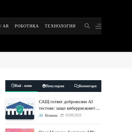
/ AR
РОБОТИКА
ТЕХНОЛОГИИ
Най - нови
Популярни
Коментари
САЩ готвят доброволни AI
тестове: защо киберрисковете
на моделите стават
05/08/2026
AI
Новини
политически въпрос