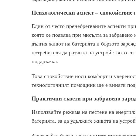
Психологически аспект – спокойствие 
Един от често пренебрегваните аспекти при
която се появява при мисълта за забравено 
дългия живот на батерията и бързото зарежд
потребителя да разчита на устройството си 
поддръжка.
Това спокойствие носи комфорт и увереност
технологичният помощник ще е винаги под 
Практични съвети при забравено зарядн
Използвайте режима на пестене на енергия:
батерията, за да удължите живота на устрой
Зареждайте бързо, когато имате възможност