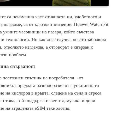
ите са неизменна част от живота ни, удобството и
зползваме, са от ключово значение. Huawei Watch Fit
а умните часовници на пазара, който съчетава
и технологии. Но какво се случва, когато забравим
, отколкото изглежда, а отговорът е свързан с
този проблем.
янна свързаност
де постоянен спътник на потребителя – от
совникът предлага разнообразие от функции като
е на кислород в кръвта, следене на съня и стреса,
н това, той поддържа известия, музика и дори
ие на вградената eSIM технология.