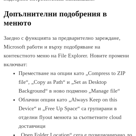
Допълнителни подобрения в
менюто
Заедно с функцията за предварително зареждане,
Microsoft работи и върху подобряване на
контекстното меню на File Explorer. Новите промени
включват:
Преместване на опции като „Compress to ZIP
file“, „Copy as Path“ и „Set as Desktop
Background“ в ново подменю „Manage file“
Облачни опции като „Always Keep on this
Device“ и „Free Up Space“ са групирани в
отделни flyout менюта за съответните cloud
доставчици
„Open Folder Location“ сега е позиционирано до