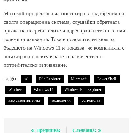
Microsoft продължава да инвестира в подобрения на
своята операционна система, слушайки обратната
връзка на потребителите и адресирайки техните най-
големи оплаквания. Това е положителен знак за
бъдещето на Windows 11 и показва, че компанията е
ангажирана с осигуряването на качествено
потребителско изживяване.
Tagged:
AI
File Explorer
Microsoft
Power Shell
Windows
Windows 11
Windows File Explorer
изкуствен интелект
технологии
устройства
Предишна:
Следваща:
Навигация