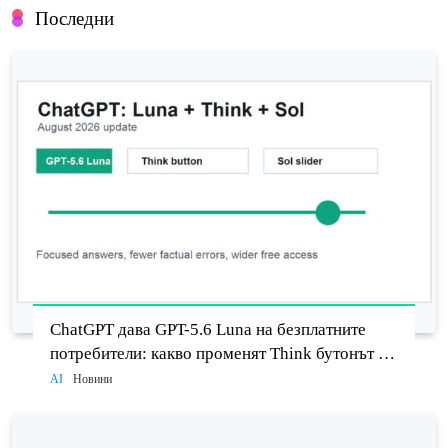
Последни
ChatGPT дава GPT-5.6 Luna на безплатните
потребители: какво променят Think бутонът и
новият Sol
AI
Новини