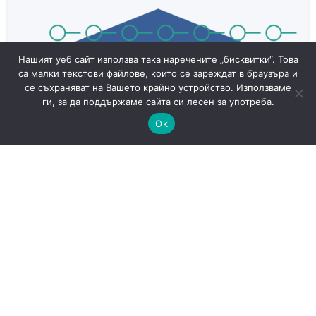
Нашият уеб сайт използва така наречените „бисквитки“. Това
са малки текстови файлове, които се зареждат в браузъра и
се съхраняват на Вашето крайно устройство. Използваме
ги, за да поддържаме сайта си лесен за употреба.
Ok
САЩ готвят доброволни AI тестове: защо
киберрисковете на моделите стават
политически въпрос
AI
Новини