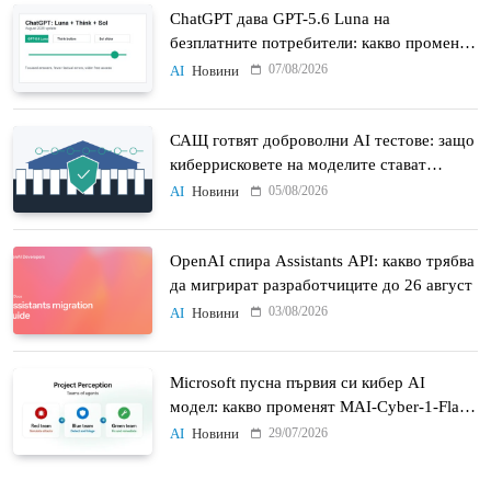
ChatGPT дава GPT-5.6 Luna на
безплатните потребители: какво променят
Think бутонът и новият Sol
07/08/2026
AI
Новини
САЩ готвят доброволни AI тестове: защо
киберрисковете на моделите стават
политически въпрос
05/08/2026
AI
Новини
OpenAI спира Assistants API: какво трябва
да мигрират разработчиците до 26 август
03/08/2026
AI
Новини
Microsoft пусна първия си кибер AI
модел: какво променят MAI-Cyber-1-Flash
и Project Perception
29/07/2026
AI
Новини