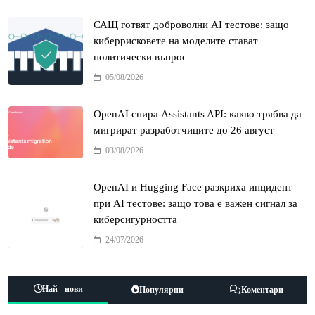
САЩ готвят доброволни AI тестове: защо
киберрисковете на моделите стават
политически въпрос
05/08/2026
OpenAI спира Assistants API: какво трябва да
мигрират разработчиците до 26 август
03/08/2026
OpenAI и Hugging Face разкриха инцидент
при AI тестове: защо това е важен сигнал за
киберсигурността
24/07/2026
Най - нови
Популярни
Коментари