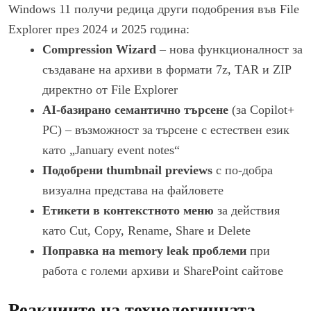
Windows 11 получи редица други подобрения във File
Explorer през 2024 и 2025 година:
Compression Wizard
– нова функционалност за
създаване на архиви в формати 7z, TAR и ZIP
директно от File Explorer
AI-базирано семантично търсене
(за Copilot+
PC) – възможност за търсене с естествен език
като „January event notes“
Подобрени thumbnail previews
с по-добра
визуална представа на файловете
Етикети в контекстното меню
за действия
като Cut, Copy, Rename, Share и Delete
Поправка на memory leak проблеми
при
работа с големи архиви и SharePoint сайтове
Реакциите на технологичната