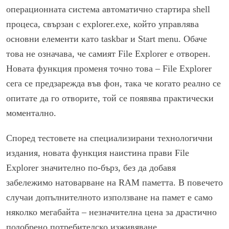
операционната система автоматично стартира shell
процеса, свързан с explorer.exe, който управлява
основни елементи като taskbar и Start menu. Обаче
това не означава, че самият File Explorer е отворен.
Новата функция променя точно това – File Explorer
сега се предзарежда във фон, така че когато реално се
опитате да го отворите, той се появява практически
моментално.
Според тестовете на специализирани технологични
издания, новата функция наистина прави File
Explorer значително по-бърз, без да добавя
забележимо натоварване на RAM паметта. В повечето
случаи допълнителното използване на памет е само
няколко мегабайта – незначителна цена за драстично
подобрено потребителско изживяване.