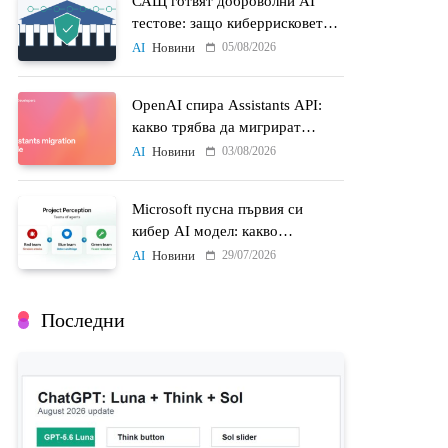
САЩ готвят доброволни AI
тестове: защо киберрисковете
на моделите стават
05/08/2026
AI
Новини
политически въпрос
OpenAI спира Assistants API:
какво трябва да мигрират
разработчиците до 26 август
03/08/2026
AI
Новини
Microsoft пусна първия си
кибер AI модел: какво
променят MAI-Cyber-1-Flash и
29/07/2026
AI
Новини
Project Perception
Последни