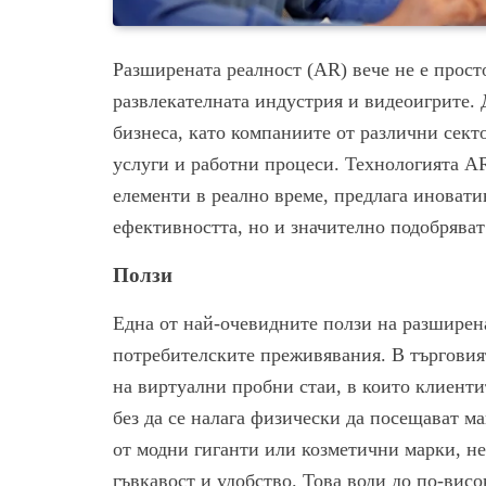
Разширената реалност (AR) вече не е прост
развлекателната индустрия и видеоигрите. 
бизнеса, като компаниите от различни секто
услуги и работни процеси. Технологията A
елементи в реално време, предлага иновати
ефективността, но и значително подобряват
Ползи
Една от най-очевидните ползи на разширена
потребителските преживявания. В търговият
на виртуални пробни стаи, в които клиентит
без да се налага физически да посещават м
от модни гиганти или козметични марки, не
гъвкавост и удобство. Това води до по-вис