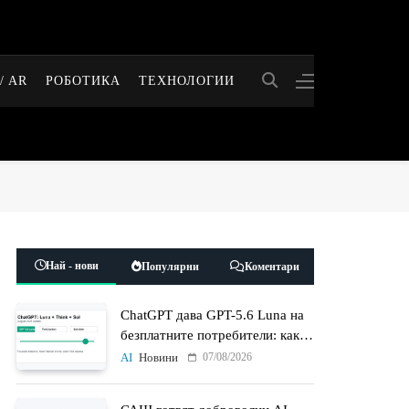
/ AR
РОБОТИКА
ТЕХНОЛОГИИ
Най - нови
Популярни
Коментари
ChatGPT дава GPT-5.6 Luna на
безплатните потребители: какво
променят Think бутонът и
07/08/2026
AI
Новини
новият Sol