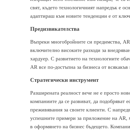
свят, където технологичният напредък е осн
адаптираш към новите тенденции е от ключо
Предизвикателства
Въпреки многобройните си предимства, AR 
включително високите разходи за внедрява
хардуер. С развитието на технологиите оба
AR все по-достъпна за бизнеса от всякакъв
Стратегически инструмент
Разширената реалност вече не е просто ново
компаниите да се развиват, да подобряват 
преживявания за своите клиенти. С напредв
успешните примери за приложение на AR, мо
в оформянето на бизнес бъдещето. Компании