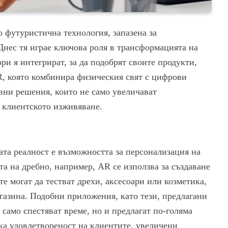
о футуристична технология, запазена за
Днес тя играе ключова роля в трансформацията на
ри я интегрират, за да подобрят своите продукти,
R, която комбинира физическия свят с цифрови
вни решения, които не само увеличават
 клиентското изживяване.
та реалност е възможността за персонализация на
а на дребно, например, AR се използва за създаване
е могат да тестват дрехи, аксесоари или козметика,
агазина. Подобни приложения, като тези, предлагани
 само спестяват време, но и предлагат по-голяма
ока удовлетвореност на клиентите, увеличени