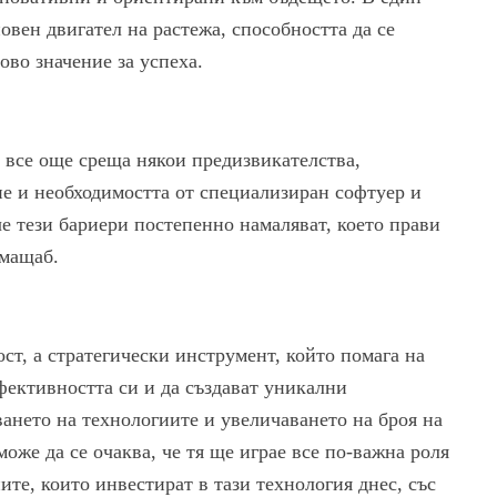
овен двигател на растежа, способността да се
во значение за успеха.
все още среща някои предизвикателства,
не и необходимостта от специализиран софтуер и
че тези бариери постепенно намаляват, което прави
 мащаб.
ст, а стратегически инструмент, който помага на
ефективността си и да създават уникални
ането на технологиите и увеличаването на броя на
же да се очаква, че тя ще играе все по-важна роля
те, които инвестират в тази технология днес, със