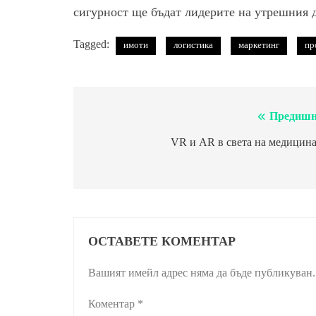
сигурност ще бъдат лидерите на утрешния 
Tagged:
имоти
логистика
маркетинг
пр
Предишн
Навигация
VR и AR в света на медицина
ОСТАВЕТЕ КОМЕНТАР
Вашият имейл адрес няма да бъде публикуван.
Коментар
*