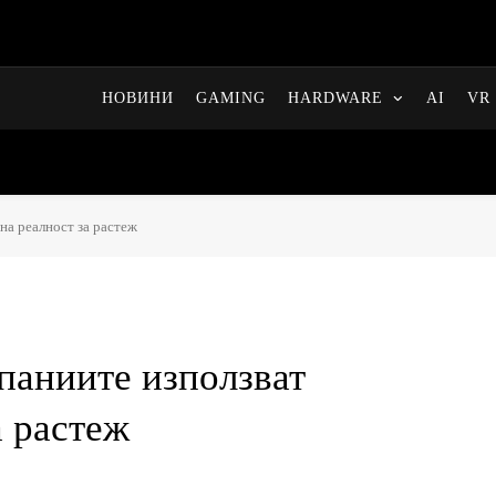
НОВИНИ
GAMING
HARDWARE
AI
VR 
на реалност за растеж
паниите използват
а растеж