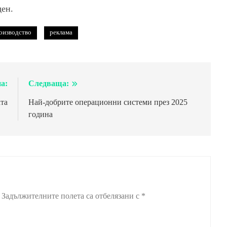
ден.
оизводство
реклама
а:
Следваща:
та
Най-добрите операционни системи през 2025
година
Задължителните полета са отбелязани с
*