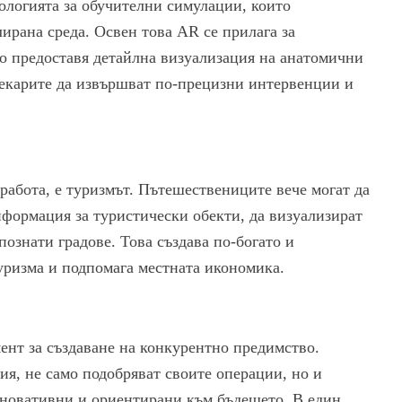
логията за обучителни симулации, които
ирана среда. Освен това AR се прилага за
то предоставя детайлна визуализация на анатомични
лекарите да извършват по-прецизни интервенции и
работа, е туризмът. Пътешествениците вече могат да
нформация за туристически обекти, да визуализират
познати градове. Това създава по-богато и
уризма и подпомага местната икономика.
нт за създаване на конкурентно предимство.
ия, не само подобряват своите операции, но и
 иновативни и ориентирани към бъдещето. В един