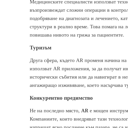
Медицинските специалисти използват техно
възпроизвеждат сложни операции в контрол
подобряване на диагнозата и лечението, ка
структури в реално време. Това помага на 
повишава нивото на грижа за пациентите.
Туризъм
Друга сфера, където AR променя начина на 
използват AR приложения, за да получат и
исторически събития или да навигират в не
ангажиращо изживяване, което насърчава т
Конкурентно предимство
Не на последно място,
AR
е мощен инструме
Компаниите, които внедряват тази технолог
изпращат ясно послание към пазара, че са