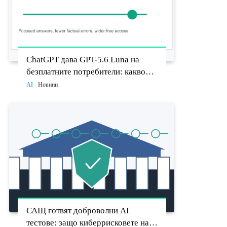
ChatGPT дава GPT-5.6 Luna на
безплатните потребители: какво
променят Think бутонът и новият
AI
Новини
Sol
САЩ готвят доброволни AI
тестове: защо киберрисковете на