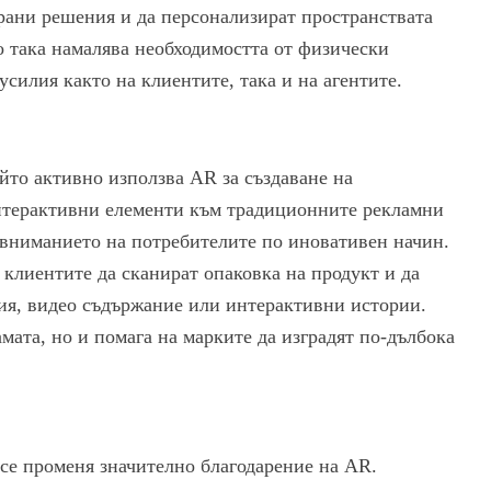
рани решения и да персонализират пространствата
о така намалява необходимостта от физически
усилия както на клиентите, така и на агентите.
ойто активно използва AR за създаване на
нтерактивни елементи към традиционните рекламни
 вниманието на потребителите по иновативен начин.
клиентите да сканират опаковка на продукт и да
ия, видео съдържание или интерактивни истории.
мата, но и помага на марките да изградят по-дълбока
 се променя значително благодарение на AR.