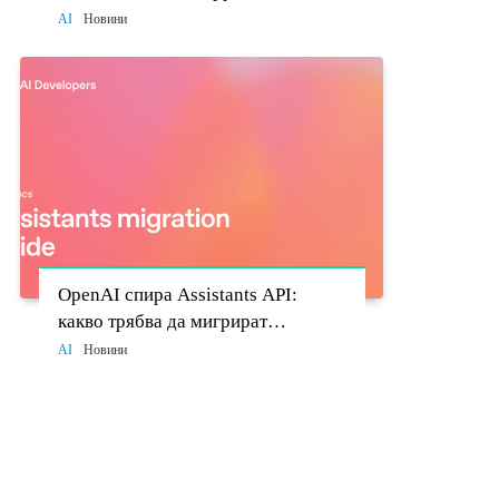
моделите стават политически
AI
Новини
въпрос
OpenAI спира Assistants API:
какво трябва да мигрират
разработчиците до 26 август
AI
Новини