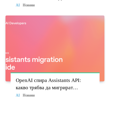
моделите стават политически
AI
Новини
въпрос
OpenAI спира Assistants API:
какво трябва да мигрират
разработчиците до 26 август
AI
Новини