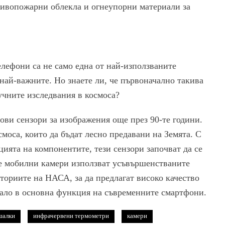
тивопожарни облекла и огнеупорни материали за
лефони са не само една от най-използваните
 най-важните. Но знаете ли, че първоначално такива
аучните изследвания в космоса?
ви сензори за изображения още през 90-те години.
моса, които да бъдат лесно предавани на Земята. С
ията на компонентите, тези сензори започват да се
е мобилни камери използват усъвършенстваните
аториите на НАСА, за да предлагат високо качество
нало в основна функция на съвременните смартфони.
шалки
инфрачервени термометри
камери