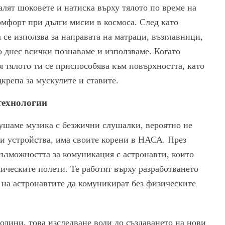
лят шоковете и натиска върху тялото по време на
омфорт при дълги мисии в космоса. След като
 се използва за направата на матраци, възглавници,
 днес всички познаваме и използваме. Когато
я тялото ти се приспособява към повърхността, като
крепа за мускулите и ставите.
технологии
ушаме музика с безжични слушалки, вероятно не
ези устройства, има своите корени в НАСА. През
възможността за комуникация с астронавти, които
мическите полети. Те работят върху разработването
 на астронавтите да комуникират без физическите
години, това изследване води до създаването на нови