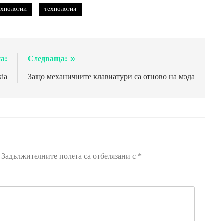
ехнологии
технологии
а:
Следваща:
ia
Защо механичните клавиатури са отново на мода
Задължителните полета са отбелязани с
*