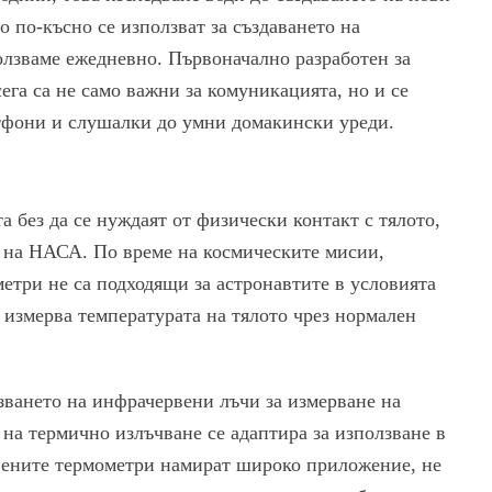
 по-късно се използват за създаването на
ползваме ежедневно. Първоначално разработен за
ега са не само важни за комуникацията, но и се
ртфони и слушалки до умни домакински уреди.
 без да се нуждаят от физически контакт с тялото,
а на НАСА. По време на космическите мисии,
етри не са подходящи за астронавтите в условията
е измерва температурата на тялото чрез нормален
зването на инфрачервени лъчи за измерване на
 на термично излъчване се адаптира за използване в
вените термометри намират широко приложение, не