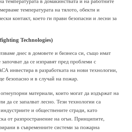
 на температурата в домакинствата и на работните
змерваме температурата на тялото, обекти и
ески контакт, което ги прави безопасни и лесни за
ighting Technologies)
зваме днес в домовете и бизнеса си, също имат
 започват да се изправят пред проблеми с
АСА инвестира в разработката на нови технологии,
де безопасно и в случай на пожар.
 огнеупорни материали, които могат да издържат на
ли да се запалват лесно. Тези технологии са
 индустриите и обществените сгради, като
скa от разпространение на огън. Принципите,
рирани в съвременните системи за пожарна