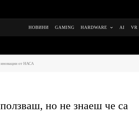
НОВИНИ
GAMING
HARDWARE
AI
VR 
са иновации от НАСА
зползваш, но не знаеш че са