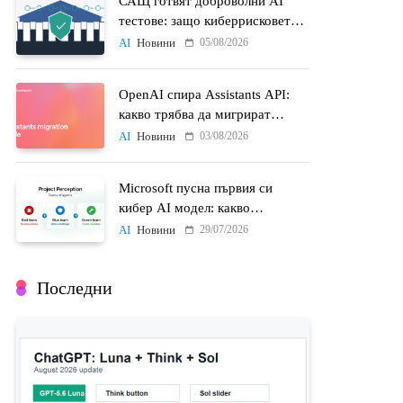
САЩ готвят доброволни AI
тестове: защо киберрисковете
на моделите стават
05/08/2026
AI
Новини
политически въпрос
OpenAI спира Assistants API:
какво трябва да мигрират
разработчиците до 26 август
03/08/2026
AI
Новини
Microsoft пусна първия си
кибер AI модел: какво
променят MAI-Cyber-1-Flash и
29/07/2026
AI
Новини
Project Perception
Последни