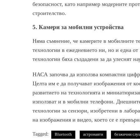
безопасност, като например модерните про
строителство.
5.
Камери за мобилни устройства
Няма съмнение, че камерите в мобилните те
технологии в ежедневието ни, но и една от
технологии бяха създадени за да улеснят н
НАСА започва да използва компактни цифро
Целта им е да получават изображения от кос
развитието на технологията и миниатюризац
използват и в мобилни телефони. Днешнит
технологии за сензори, изобретени в лабор
на изображения и видео, което се е превър
Tagged:
Bluetooth
астронавти
безжични слу