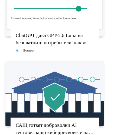
ChatGPT дава GPT-5.6 Luna на
безплатните потребители: какво
променят Think бутонът и новият
AI
Новини
Sol
САЩ готвят доброволни AI
тестове: защо киберрисковете на