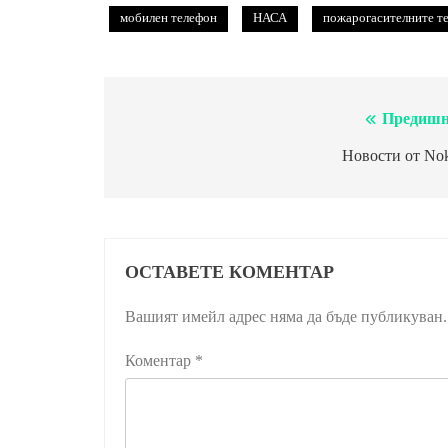
мобилен телефон
НАСА
пожарогасителните т
Предишн
Навигация
Новости от Nok
ОСТАВЕТЕ КОМЕНТАР
Вашият имейл адрес няма да бъде публикуван.
Коментар
*