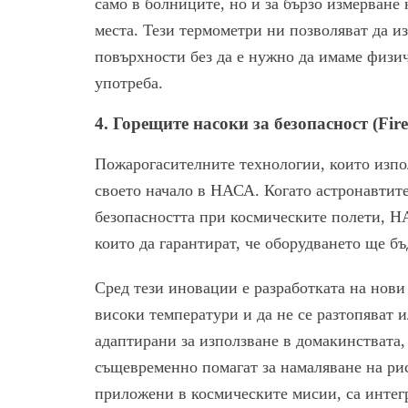
само в болниците, но и за бързо измерване
места. Тези термометри ни позволяват да и
повърхности без да е нужно да имаме физич
употреба.
4.
Горещите насоки за безопасност (Firef
Пожарогасителните технологии, които изпол
своето начало в НАСА. Когато астронавтите
безопасността при космическите полети, Н
които да гарантират, че оборудването ще бъ
Сред тези иновации е разработката на нови
високи температури и да не се разтопяват и
адаптирани за използване в домакинствата,
същевременно помагат за намаляване на ри
приложени в космическите мисии, са интег