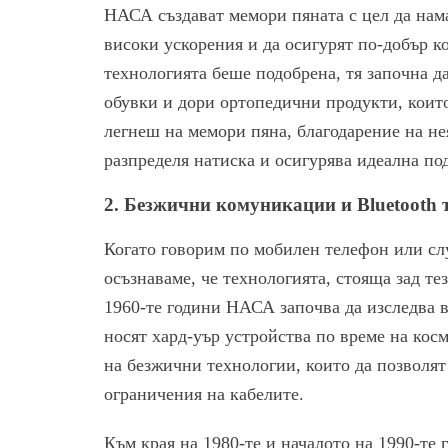
НАСА създават мемори пяната с цел да нама
високи ускорения и да осигурят по-добър к
технологията беше подобрена, тя започна да
обувки и дори ортопедични продукти, които
легнеш на мемори пяна, благодарение на не
разпределя натиска и осигурява идеална под
2.
Безжични комуникации и Bluetooth 
Когато говорим по мобилен телефон или сл
осъзнаваме, че технологията, стояща зад т
1960-те години НАСА започва да изследва 
носят хард-уър устройства по време на кос
на безжични технологии, които да позволят
ограничения на кабелите.
Към края на 1980-те и началото на 1990-те 