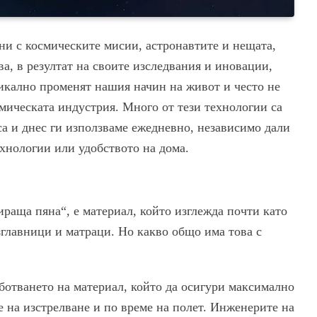
и с космическите мисии, астронавтите и нещата,
ва, в резултат на своите изследвания и иновации,
икално променят нашия начин на живот и често не
смическата индустрия. Много от тези технологии са
 и днес ги използваме ежедневно, независимо дали
ехнологии или удобството на дома.
раща пяна“, е материал, който изглежда почти като
главници и матраци. Но какво общо има това с
ботването на материал, който да осигури максимално
е на изстрелване и по време на полет. Инженерите на