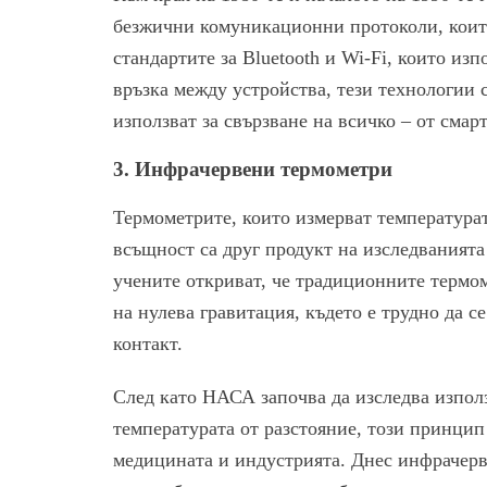
безжични комуникационни протоколи, които
стандартите за Bluetooth и Wi-Fi, които из
връзка между устройства, тези технологии с
използват за свързване на всичко – от сма
3.
Инфрачервени термометри
Термометрите, които измерват температурата
всъщност са друг продукт на изследваният
учените откриват, че традиционните термом
на нулева гравитация, където е трудно да с
контакт.
След като НАСА започва да изследва изпол
температурата от разстояние, този принцип
медицината и индустрията. Днес инфрачер