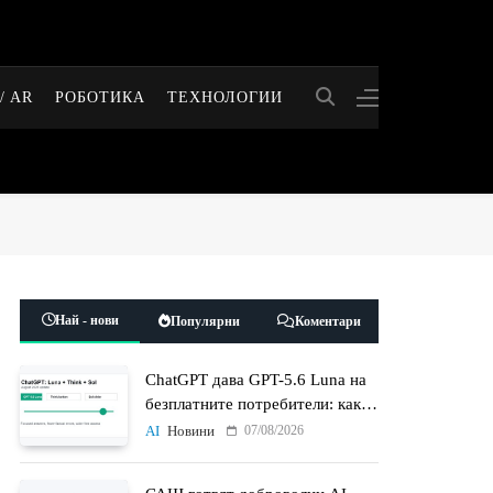
/ AR
РОБОТИКА
ТЕХНОЛОГИИ
Най - нови
Популярни
Коментари
ChatGPT дава GPT-5.6 Luna на
безплатните потребители: какво
променят Think бутонът и
07/08/2026
AI
Новини
новият Sol