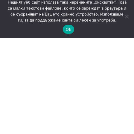
Нашият уеб сайт използва така наречените „бисквитки“. Това
са малки текстови файлове, които се зареждат в браузъра и
се съхраняват на Вашето крайно устройство. Използваме
ги, за да поддържаме сайта си лесен за употреба.
Ok
САЩ готвят доброволни AI тестове: защо
киберрисковете на моделите стават
политически въпрос
AI
Новини