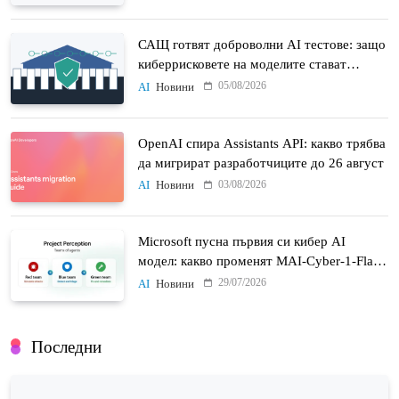
САЩ готвят доброволни AI тестове: защо
киберрисковете на моделите стават
политически въпрос
05/08/2026
AI
Новини
OpenAI спира Assistants API: какво трябва
да мигрират разработчиците до 26 август
03/08/2026
AI
Новини
Microsoft пусна първия си кибер AI
модел: какво променят MAI-Cyber-1-Flash
и Project Perception
29/07/2026
AI
Новини
Последни