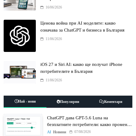
16/06/2026
Ценова война при AI моделите: какво
означава за ChatGPT и бизнеса в България
11/06/2026
iOS 27 и Siri AI: какво ще получат iPhone
потребителите в България
11/06/2026
Най - нови
Популярни
Коментари
ChatGPT дава GPT-5.6 Luna на
безплатните потребители: какво променят
Think бутонът и новият Sol
07/08/2026
AI
Новини