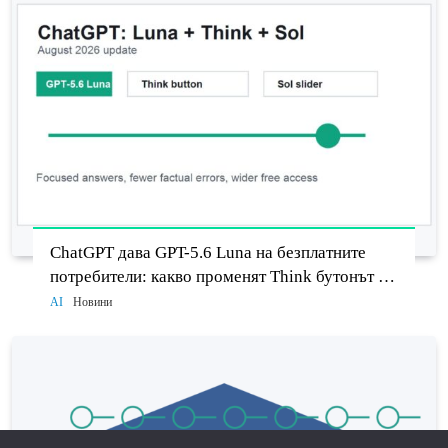
ChatGPT дава GPT-5.6 Luna на безплатните
потребители: какво променят Think бутонът и
новият Sol
AI
Новини