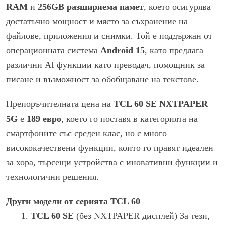
RAM
и
256GB разширяема памет
, което осигурява
достатъчно мощност и място за съхранение на
файлове, приложения и снимки. Той е поддържан от
операционната система
Android 15
, като предлага
различни AI функции като преводач, помощник за
писане и възможност за обобщаване на текстове.
Препоръчителната цена на
TCL 60 SE NXTPAPER
5G
е
189 евро
, което го поставя в категорията на
смартфоните със среден клас, но с много
висококачествени функции, които го правят идеален
за хора, търсещи устройства с иновативни функции и
технологични решения.
Други модели от серията TCL 60
TCL 60 SE
(без NXTPAPER дисплей) За тези,