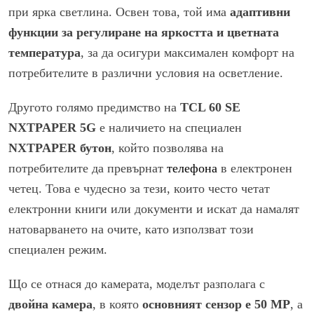
при ярка светлина. Освен това, той има
адаптивни
функции за регулиране на яркостта и цветната
температура
, за да осигури максимален комфорт на
потребителите в различни условия на осветление.
Другото голямо предимство на
TCL 60 SE
NXTPAPER 5G
е наличието на специален
NXTPAPER бутон
, който позволява на
потребителите да превърнат
телефона
в електронен
четец. Това е чудесно за тези, които често четат
електронни книги или документи и искат да намалят
натоварването на очите, като използват този
специален режим.
Що се отнася до камерата, моделът разполага с
двойна камера
, в която
основният сензор е 50 MP
, а