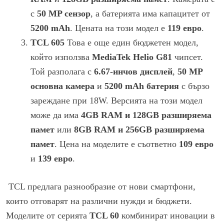
с
50 MP сензор
, а батерията има капацитет от
5200 mAh
. Цената на този модел е
119 евро
.
TCL 605
Това е още един бюджетен модел,
който използва
MediaTek Helio G81
чипсет.
Той разполага с
6.67-инчов дисплей
,
50 MP
основна камера
и
5200 mAh батерия
с бързо
зареждане при 18W. Версията на този модел
може да има
4GB RAM и 128GB разширяема
памет
или
8GB RAM и 256GB разширяема
памет
. Цена на моделите е съответно
109 евро
и
139 евро
.
TCL предлага разнообразие от нови смартфони,
които отговарят на различни нужди и бюджети.
Моделите от серията
TCL 60
комбинират иновации в