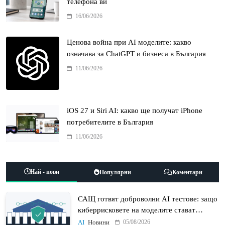
телефона ви
16/06/2026
Ценова война при AI моделите: какво
означава за ChatGPT и бизнеса в България
11/06/2026
iOS 27 и Siri AI: какво ще получат iPhone
потребителите в България
11/06/2026
Най - нови
Популярни
Коментари
САЩ готвят доброволни AI тестове: защо
киберрисковете на моделите стават
политически въпрос
05/08/2026
AI
Новини