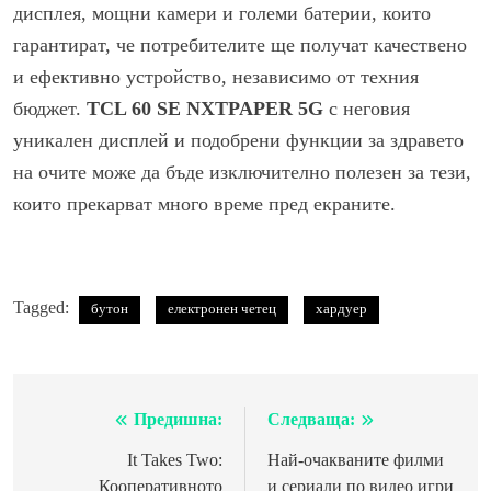
дисплея, мощни камери и големи батерии, които
гарантират, че потребителите ще получат качествено
и ефективно устройство, независимо от техния
бюджет.
TCL 60 SE NXTPAPER 5G
с неговия
уникален дисплей и подобрени функции за здравето
на очите може да бъде изключително полезен за тези,
които прекарват много време пред екраните.
Tagged:
бутон
електронен четец
хардуер
Предишна:
Следваща:
Навигация
It Takes Two:
Най-очакваните филми
Кооперативното
и сериали по видео игри