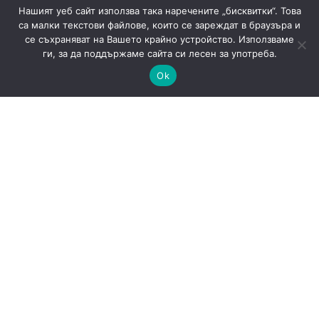
Нашият уеб сайт използва така наречените „бисквитки“. Това
са малки текстови файлове, които се зареждат в браузъра и
се съхраняват на Вашето крайно устройство. Използваме
ги, за да поддържаме сайта си лесен за употреба.
Ok
OpenAI спира Assistants API: какво трябва да
мигрират разработчиците до 26 август
AI
Новини