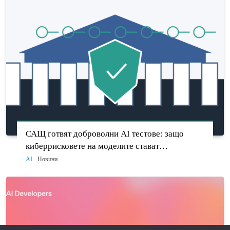
САЩ готвят доброволни AI тестове: защо
киберрисковете на моделите стават
политически въпрос
AI
Новини