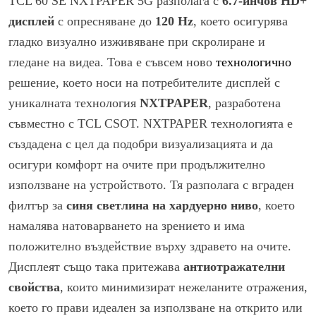
TCL 60 SE NXTPAPER 5G разполага с
6.7-инчов HD+
дисплей
с опресняване до
120 Hz
, което осигурява
гладко визуално изживяване при скролиране и
гледане на видеа. Това е съвсем ново
технологично
решение, което носи на потребителите дисплей с
уникалната технология
NXTPAPER
, разработена
съвместно с TCL CSOT. NXTPAPER технологията е
създадена с цел да подобри визуализацията и да
осигури комфорт на очите при продължително
използване на устройството. Тя разполага с вграден
филтър за
синя светлина на хардуерно ниво
, което
намалява натоварването на зрението и има
положително въздействие върху здравето на очите.
Дисплеят също така притежава
антиотражателни
свойства
, които минимизират нежеланите отражения,
което го прави идеален за използване на открито или