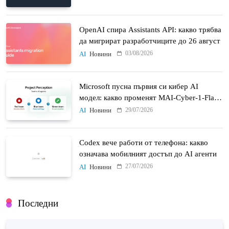
OpenAI спира Assistants API: какво трябва
да мигрират разработчиците до 26 август
03/08/2026
AI
Новини
Microsoft пусна първия си кибер AI
модел: какво променят MAI-Cyber-1-Flash
и Project Perception
29/07/2026
AI
Новини
Codex вече работи от телефона: какво
означава мобилният достъп до AI агенти
27/07/2026
AI
Новини
Последни