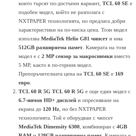
които търсят по-достъпен вариант,
TCL 60 SE
е
подобен модел, който не разполага с
NXTPAPER технологията, но предлага добри
характеристики на по-ниска цена. Този модел
използва
MediaTek Helio G81 чипсет
и има
512GB разширяема памет
. Камерата на този
модел е с
2 MP сензор за макроснимки
вместо
5 MP, както в по-горния модел.
Препоръчителната цена на
TCL 60 SE
е
169
евро
.
TCL 60 R 5G
TCL 60 R 5G
е още един модел с
6.7-инчов HD+ дисплей
и опресняване на
екрана до
120 Hz
, но без NXTPAPER
технологията. Той е оборудван с чипсет
MediaTek Dimensity 6300
, комбиниран с
4GB
RAM
и
128GB разширяема памет
. Камерата е