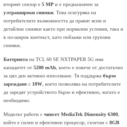
вторият сензор е
5 MP
и е предназначен за
ултрашироки снимки
. Това осигурява на
потребителите възможността да правят ясни и
детайлни снимки както при нормални условия, така и
в по-широк контекст, като пейзажи или групови
снимки.
Батерията
на TCL 60 SE NXTPAPER 5G има
капацитет от
5200 mAh
, което е повече от достатъчно
за цял ден активно използване. Тя поддържа
бързо
зареждане
с
18W
, което позволява на потребителите
да заредят устройството бързо и ефективно, когато е
необходимо.
Моделът работи с
чипсет MediaTek Dimensity 6300
,
който е силен и ефективен процесор, съчетан с
8GB