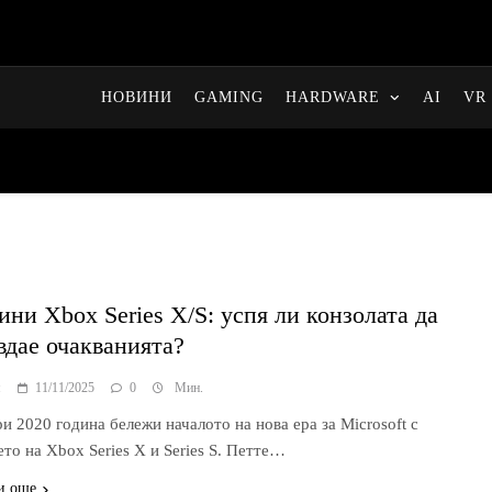
НОВИНИ
GAMING
HARDWARE
AI
VR 
дини Xbox Series X/S: успя ли конзолата да
вдае очакванията?
я
11/11/2025
0
Мин.
и 2020 година бележи началото на нова ера за Microsoft с
то на Xbox Series X и Series S. Петте…
и още