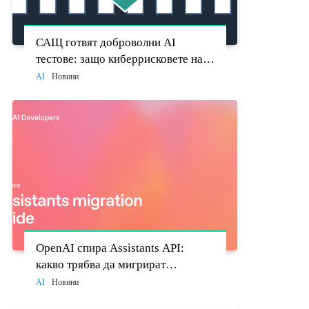
САЩ готвят доброволни AI
тестове: защо киберрисковете на
моделите стават политически
AI
Новини
въпрос
OpenAI спира Assistants API:
какво трябва да мигрират
разработчиците до 26 август
AI
Новини