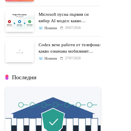
Microsoft пусна първия си
кибер AI модел: какво
променят MAI-Cyber-1-Flash и
29/07/2026
AI
Новини
Project Perception
Codex вече работи от телефона:
какво означава мобилният
достъп до AI агенти
27/07/2026
AI
Новини
Последни