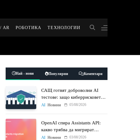
/ AR
РОБОТИКА
ТЕХНОЛОГИИ
Най - нови
Популярни
Коментари
САЩ готвят доброволни AI
тестове: защо киберрисковете
на моделите стават
05/08/2026
AI
Новини
политически въпрос
OpenAI спира Assistants API:
какво трябва да мигрират
разработчиците до 26 август
03/08/2026
AI
Новини