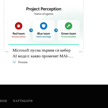
Microsoft пусна първия си кибер
AI модел: какво променят MAI-
Cyber-1-Flash и Project Perception
AI
Новини
ИНИ
ПАРТНЬОРИ