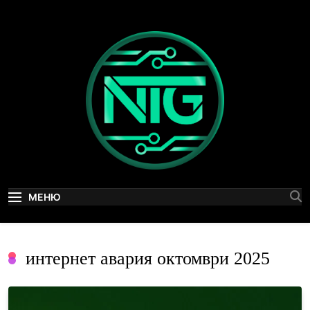
Skip
to
content
NewTechGen
Технологични новини, AI и дигитални иновации
МЕНЮ
интернет авария октомври 2025