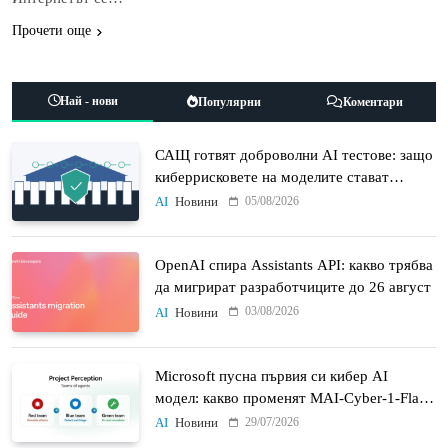
Прочети още
Най - нови
Популярни
Коментари
САЩ готвят доброволни AI тестове: защо
киберрисковете на моделите стават
политически въпрос
05/08/2026
AI
Новини
OpenAI спира Assistants API: какво трябва
да мигрират разработчиците до 26 август
03/08/2026
AI
Новини
Microsoft пусна първия си кибер AI
модел: какво променят MAI-Cyber-1-Flash
и Project Perception
29/07/2026
AI
Новини