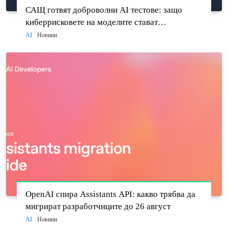
САЩ готвят доброволни AI тестове: защо
киберрисковете на моделите стават
политически въпрос
AI
Новини
OpenAI спира Assistants API: какво трябва да
мигрират разработчиците до 26 август
AI
Новини