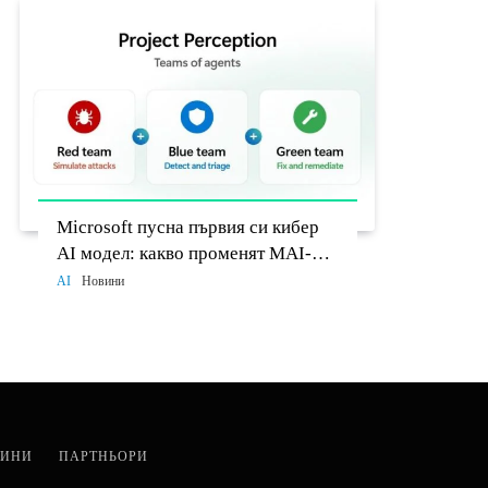
Microsoft пусна първия си кибер
AI модел: какво променят MAI-
Cyber-1-Flash и Project Perception
AI
Новини
ИНИ
ПАРТНЬОРИ