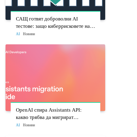
САЩ готвят доброволни AI
тестове: защо киберрисковете на
моделите стават политически
AI
Новини
въпрос
OpenAI спира Assistants API:
какво трябва да мигрират
разработчиците до 26 август
AI
Новини