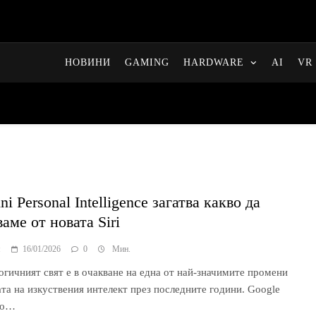
НОВИНИ
GAMING
HARDWARE
AI
VR 
i Personal Intelligence загатва какво да
аме от новата Siri
я
16/01/2026
0
Мин.
огичният свят е в очакване на една от най-значимите промени
ата на изкуствения интелект през последните години. Google
що…