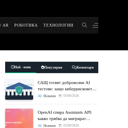
/ AR
РОБОТИКА
ТЕХНОЛОГИИ
Най - нови
Популярни
Коментари
САЩ готвят доброволни AI
тестове: защо киберрисковете
на моделите стават
05/08/2026
AI
Новини
политически въпрос
OpenAI спира Assistants API:
какво трябва да мигрират
разработчиците до 26 август
03/08/2026
AI
Новини