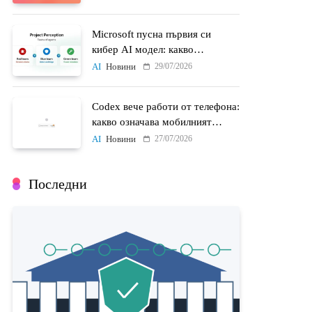
Microsoft пусна първия си
кибер AI модел: какво
променят MAI-Cyber-1-Flash и
29/07/2026
AI
Новини
Project Perception
Codex вече работи от телефона:
какво означава мобилният
достъп до AI агенти
27/07/2026
AI
Новини
Последни