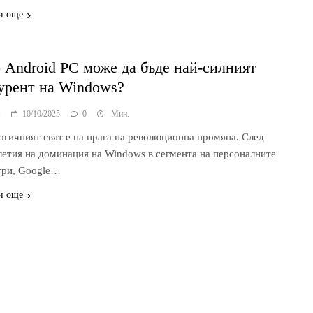
и още
 Android PC може да бъде най-силният
урент на Windows?
я
10/10/2025
0
Мин.
огичният свят е на прага на революционна промяна. След
летия на доминация на Windows в сегмента на персоналните
ри, Google…
и още