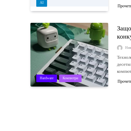
AI
Прочет
Защо
конк
Ни
Технол
десети
компют
Hardware
Компютри
Прочет