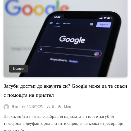
Новини
Загуби достъп до акаунта си? Google може да те спаси
с помощта на приятел
Ния
16/10/2025
0
Мин.
Всеки, който някога е забравил паролата си или е загубил
телефона с двуфакторна автентикация, знае колко стресиращо
може да бъде…