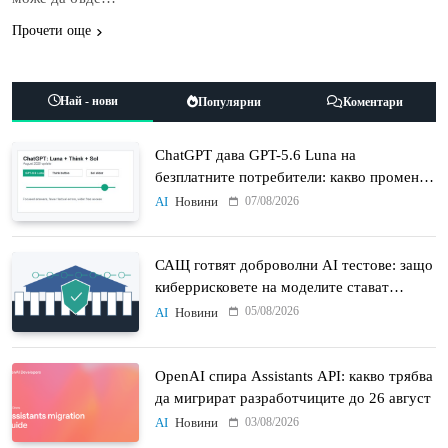
Прочети още
Най - нови
Популярни
Коментари
ChatGPT дава GPT-5.6 Luna на
безплатните потребители: какво променят
Think бутонът и новият Sol
07/08/2026
AI
Новини
САЩ готвят доброволни AI тестове: защо
киберрисковете на моделите стават
политически въпрос
05/08/2026
AI
Новини
OpenAI спира Assistants API: какво трябва
да мигрират разработчиците до 26 август
03/08/2026
AI
Новини