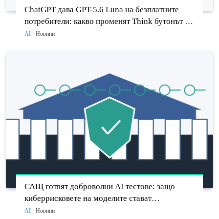
ChatGPT дава GPT-5.6 Luna на безплатните
потребители: какво променят Think бутонът и
новият Sol
AI
Новини
САЩ готвят доброволни AI тестове: защо
киберрисковете на моделите стават
политически въпрос
AI
Новини