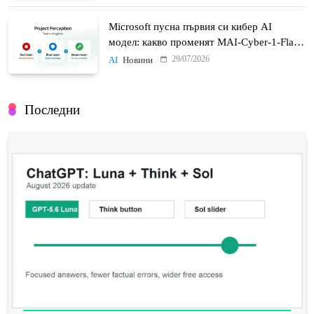
Microsoft пусна първия си кибер AI
модел: какво променят MAI-Cyber-1-Flash
и Project Perception
29/07/2026
AI
Новини
Последни