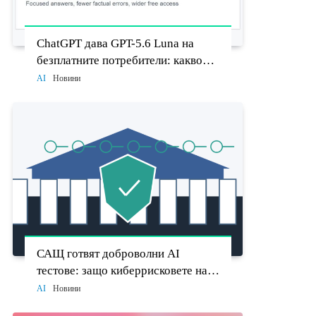
ChatGPT дава GPT-5.6 Luna на
безплатните потребители: какво
променят Think бутонът и новият
AI
Новини
Sol
САЩ готвят доброволни AI
тестове: защо киберрисковете на
моделите стават политически
AI
Новини
въпрос