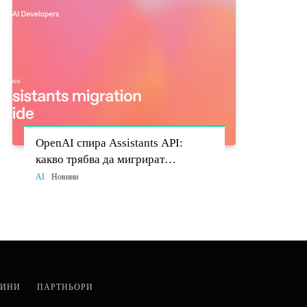
OpenAI спира Assistants API:
какво трябва да мигрират
разработчиците до 26 август
AI
Новини
ИНИ
ПАРТНЬОРИ