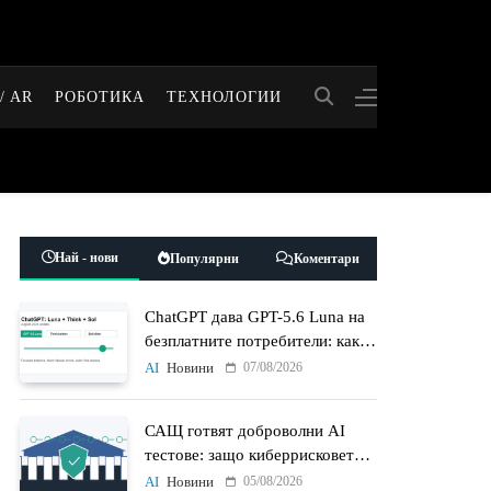
/ AR
РОБОТИКА
ТЕХНОЛОГИИ
Най - нови
Популярни
Коментари
ChatGPT дава GPT-5.6 Luna на
безплатните потребители: какво
променят Think бутонът и
07/08/2026
AI
Новини
новият Sol
САЩ готвят доброволни AI
тестове: защо киберрисковете
на моделите стават
05/08/2026
AI
Новини