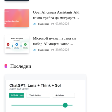
политически въпрос
OpenAI спира Assistants API:
какво трябва да мигрират
разработчиците до 26 август
03/08/2026
AI
Новини
Microsoft пусна първия си
кибер AI модел: какво
променят MAI-Cyber-1-Flash и
29/07/2026
AI
Новини
Project Perception
Последни