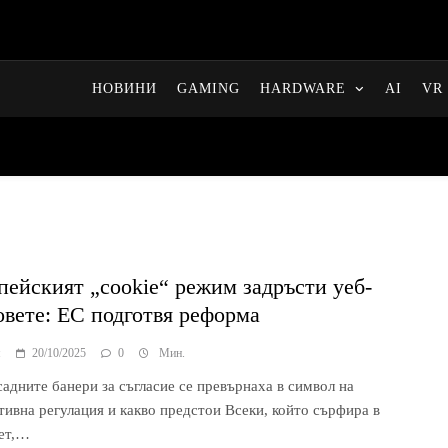
НОВИНИ
GAMING
HARDWARE
AI
VR 
пейският „cookie“ режим задръсти уеб-
овете: ЕС подготвя реформа
я
20/10/2025
0
Мин.
садните банери за съгласие се превърнаха в символ на
тивна регулация и какво предстои Всеки, който сърфира в
ет,…