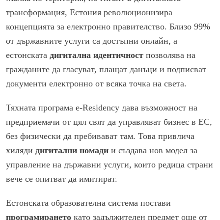
трансформация, Естония революционизира
концепцията за електронно правителство. Близо 99%
от държавните услуги са достъпни онлайн, а
естонската
дигитална идентичност
позволява на
гражданите да гласуват, плащат данъци и подписват
документи електронно от всяка точка на света.
Тяхната програма e-Residency дава възможност на
предприемачи от цял свят да управляват бизнес в ЕС,
без физически да пребивават там. Това привлича
хиляди
дигитални номади
и създава нов модел за
управление на държавни услуги, които редица страни
вече се опитват да имитират.
Естонската образователна система постави
програмирането
като задължителен предмет още от