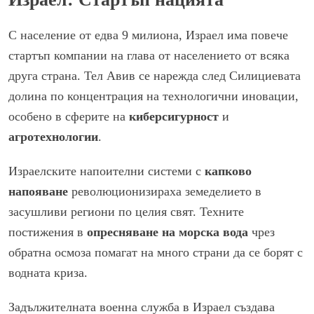
С население от едва 9 милиона, Израел има повече
стартъп компании на глава от населението от всяка
друга страна. Тел Авив се нарежда след Силициевата
долина по концентрация на технологични иновации,
особено в сферите на
киберсигурност
и
агротехнологии
.
Израелските напоителни системи с
капково
напояване
революционизираха земеделието в
засушливи региони по целия свят. Техните
постижения в
опресняване на морска вода
чрез
обратна осмоза помагат на много страни да се борят с
водната криза.
Задължителната военна служба в Израел създава