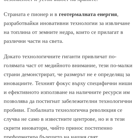
Страната е пионер и в
геотермалната енергия
,
разработвайки иновативни технологии за извличане
на топлина от земните недра, които се прилагат в
различни части на света.
Докато технологичните гиганти привличат по-
голямата част от медийното внимание, тези по-малки
страни демонстрират, че размерът не е определящ за
иновациите. Техният фокус върху специфични ниши
и ефективното използване на наличните ресурси им
позволява да постигнат забележителни технологични
пробиви. Глобалната технологична революция се
случва не само в известните центрове, но и в тези
скрити иноватори, чийто принос постепенно
преформатира бъдещето на нашия свят.