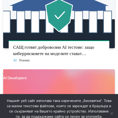
САЩ готвят доброволни AI тестове: защо
киберрисковете на моделите стават
политически въпрос
AI
Новини
Нашият уеб сайт използва така наречените „бисквитки“. Това
са малки текстови файлове, които се зареждат в браузъра и
се съхраняват на Вашето крайно устройство. Използваме
ги, за да поддържаме сайта си лесен за употреба.