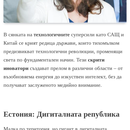
В сянката на
технологичните
суперсили като САЩ и
Китай се крият редица държави, които тихомълком
предизвикват технологични революции, променящи
света по фундаментален начин. Тези
скрити
иноватори
създават прелом в различни области – от
възобновяема енергия до изкуствен интелект, без да
получават заслуженото медийно внимание.
Естония: Дигиталната република
Малка по територия, но гигант в дигиталната