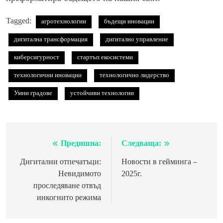
Tagged:
агротехнологии
бъдещи иновации
дигитална трансформация
дигитално управление
киберсигурност
стартъп екосистеми
технологични иновации
технологично лидерство
Умни градове
устойчиви технологии
Предишна:
Следваща:
Навигация
Дигитални отпечатъци:
Новости в гейминга –
Невидимото
2025г.
проследяване отвъд
инкогнито режима