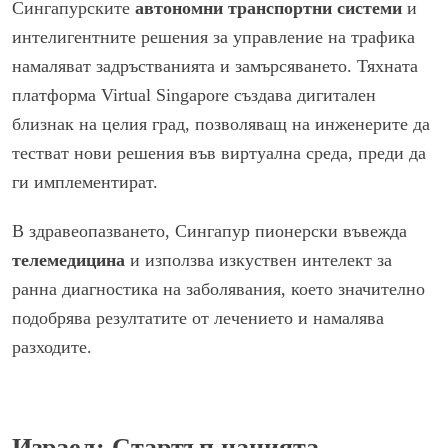
Сингапурските
автономни транспортни системи
и
интелигентните решения за управление на трафика
намаляват задръстванията и замърсяването. Тяхната
платформа Virtual Singapore създава дигитален
близнак на целия град, позволяващ на инженерите да
тестват нови решения във виртуална среда, преди да
ги имплементират.
В здравеопазването, Сингапур пионерски въвежда
телемедицина
и използва изкуствен интелект за
ранна диагностика на заболявания, което значително
подобрява резултатите от лечението и намалява
разходите.
Израел: Стартъп нацията