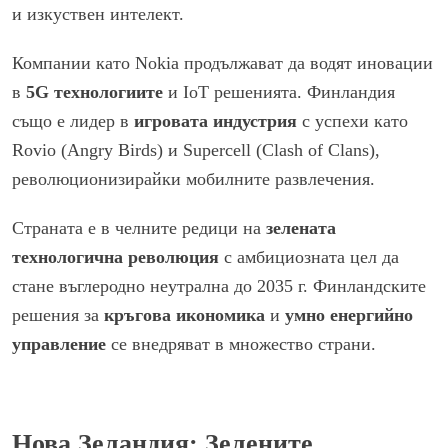
и изкуствен интелект.
Компании като Nokia продължават да водят иновации
в
5G технологиите
и IoT решенията. Финландия
също е лидер в
игровата индустрия
с успехи като
Rovio (Angry Birds) и Supercell (Clash of Clans),
революционизирайки мобилните развлечения.
Страната е в челните редици на
зелената
технологична революция
с амбициозната цел да
стане въглеродно неутрална до 2035 г. Финландските
решения за
кръгова икономика
и
умно енергийно
управление
се внедряват в множество страни.
Нова Зеландия: Зелените