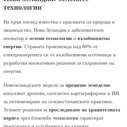
технологии
На пръв поглед известна с красивата си природа и
овцевъдство, Нова Зеландия е забележителен
иноватор в
зелени технологии
и
възобновяема
енергия
. Страната произвежда над 80% от
електроенергията си от възобновяеми източници и
разработва иновативни решения за съхранение на
енергия.
Новозеландските модели за
прецизно земеделие
използват дронове, сателитно картографиране и ИИ
за оптимизиране на селскостопанските практики.
Техните решения за
проследяване на хранителната
верига
чрез блокчейн
технологии
гарантират
безопасност и устойчивост на храните.