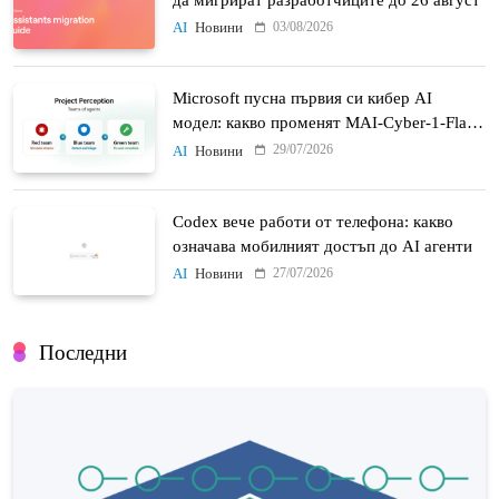
03/08/2026
AI
Новини
Microsoft пусна първия си кибер AI
модел: какво променят MAI-Cyber-1-Flash
и Project Perception
29/07/2026
AI
Новини
Codex вече работи от телефона: какво
означава мобилният достъп до AI агенти
27/07/2026
AI
Новини
Последни