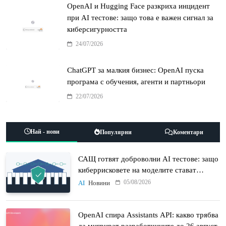
OpenAI и Hugging Face разкриха инцидент
при AI тестове: защо това е важен сигнал за
киберсигурността
24/07/2026
ChatGPT за малкия бизнес: OpenAI пуска
програма с обучения, агенти и партньори
22/07/2026
Най - нови
Популярни
Коментари
САЩ готвят доброволни AI тестове: защо
киберрисковете на моделите стават
политически въпрос
05/08/2026
AI
Новини
OpenAI спира Assistants API: какво трябва
да мигрират разработчиците до 26 август