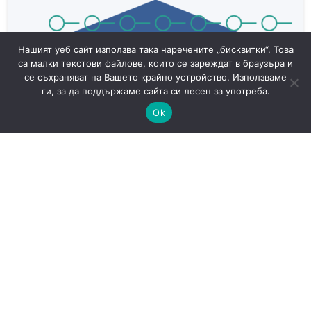
Нашият уеб сайт използва така наречените „бисквитки“. Това
са малки текстови файлове, които се зареждат в браузъра и
се съхраняват на Вашето крайно устройство. Използваме
ги, за да поддържаме сайта си лесен за употреба.
Ok
САЩ готвят доброволни AI тестове: защо
киберрисковете на моделите стават
политически въпрос
AI
Новини