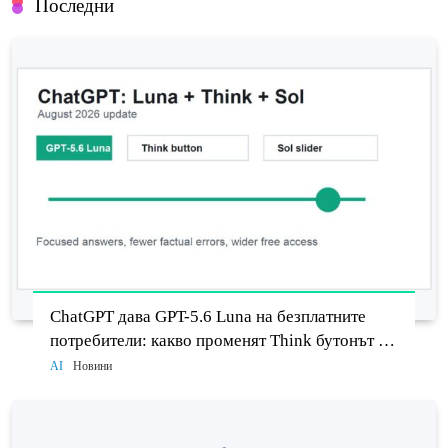
Последни
ChatGPT дава GPT-5.6 Luna на безплатните
потребители: какво променят Think бутонът и
новият Sol
AI
Новини