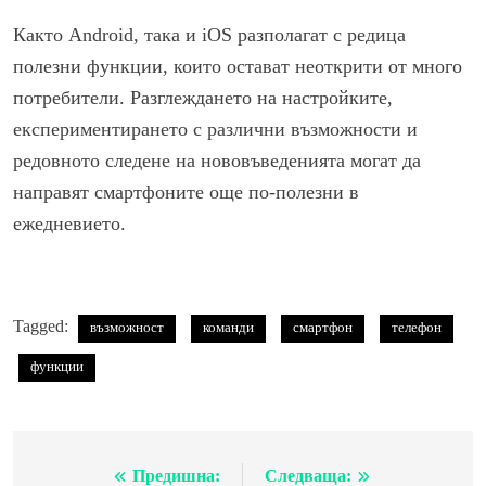
Както Android, така и iOS разполагат с редица
полезни функции, които остават неоткрити от много
потребители. Разглеждането на настройките,
експериментирането с различни възможности и
редовното следене на нововъведенията могат да
направят смартфоните още по-полезни в
ежедневието.
Tagged:
възможност
команди
смартфон
телефон
функции
Предишна:
Следваща:
Навигация