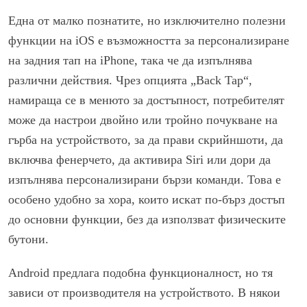
Една от малко познатите, но изключително полезни
функции на iOS е възможността за персонализиране
на задния тап на iPhone, така че да изпълнява
различни действия. Чрез опцията „Back Tap“,
намираща се в менюто за достъпност, потребителят
може да настрои двойно или тройно почукване на
гърба на устройството, за да прави скрийншоти, да
включва фенерчето, да активира Siri или дори да
изпълнява персонализирани бързи команди. Това е
особено удобно за хора, които искат по-бърз достъп
до основни функции, без да използват физическите
бутони.
Android предлага подобна функционалност, но тя
зависи от производителя на устройството. В някои