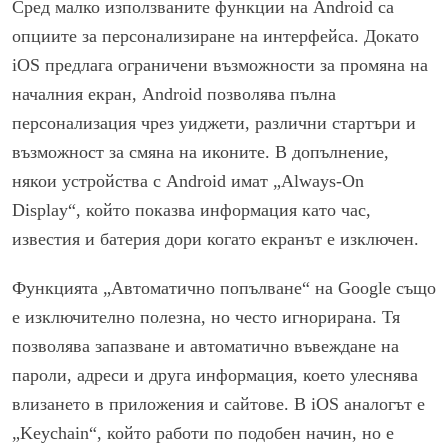
Сред малко използваните функции на Android са
опциите за персонализиране на интерфейса. Докато
iOS предлага ограничени възможности за промяна на
началния екран, Android позволява пълна
персонализация чрез уиджети, различни стартъри и
възможност за смяна на иконите. В допълнение,
някои устройства с Android имат „Always-On
Display“, който показва информация като час,
известия и батерия дори когато екранът е изключен.
Функцията „Автоматично попълване“ на Google също
е изключително полезна, но често игнорирана. Тя
позволява запазване и автоматично въвеждане на
пароли, адреси и друга информация, което улеснява
влизането в приложения и сайтове. В iOS аналогът е
„Keychain“, който работи по подобен начин, но е