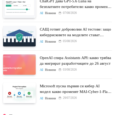
ChatGPT дава GPT-5.6 Luna на
безплатните потребители: какво променят
Think бутонът и новият Sol
07/08/2026
AI
Новини
САЩ готвят доброволни AI тестове: защо
киберрисковете на моделите стават
политически въпрос
05/08/2026
AI
Новини
OpenAI спира Assistants API: какво трябва
да мигрират разработчиците до 26 август
03/08/2026
AI
Новини
Microsoft пусна първия си кибер AI
модел: какво променят MAI-Cyber-1-Flash
и Project Perception
29/07/2026
AI
Новини