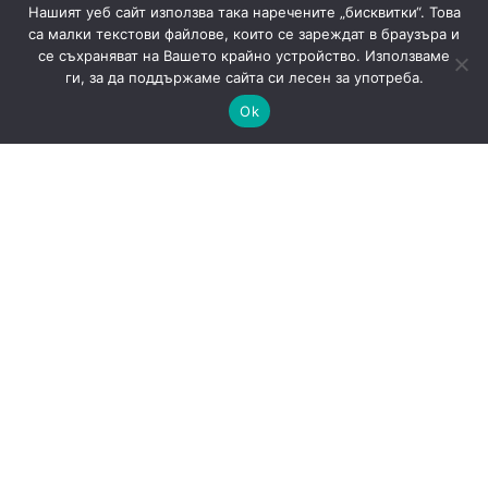
Нашият уеб сайт използва така наречените „бисквитки“. Това
са малки текстови файлове, които се зареждат в браузъра и
се съхраняват на Вашето крайно устройство. Използваме
ги, за да поддържаме сайта си лесен за употреба.
Ok
САЩ готвят доброволни AI тестове: защо
киберрисковете на моделите стават
политически въпрос
AI
Новини