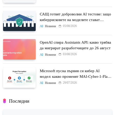
САЩ готвят доброволни AI тестове: защо
киберрисковете на моделите стават
политически въпрос
05/08/2026
AI
Новини
OpenAI спира Assistants API: какво трябва
да мигрират разработчиците до 26 август
03/08/2026
AI
Новини
Microsoft пусна първия си кибер AI
модел: какво променят MAI-Cyber-1-Flash
и Project Perception
29/07/2026
AI
Новини
Последни