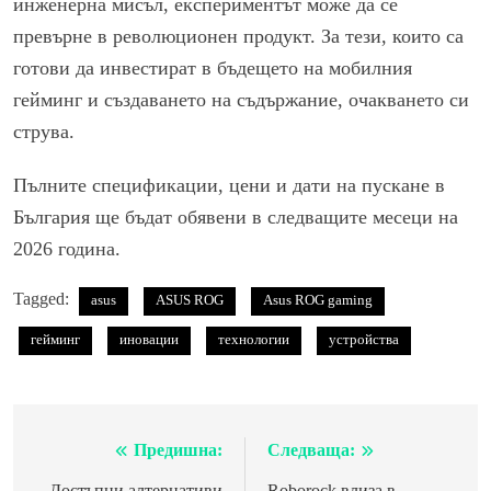
инженерна мисъл, експериментът може да се
превърне в революционен продукт. За тези, които са
готови да инвестират в бъдещето на мобилния
гейминг и създаването на съдържание, очакването си
струва.
Пълните спецификации, цени и дати на пускане в
България ще бъдат обявени в следващите месеци на
2026 година.
Tagged:
asus
ASUS ROG
Asus ROG gaming
гейминг
иновации
технологии
устройства
Предишна:
Следваща:
Навигация
Достъпни алтернативи
Roborock влиза в