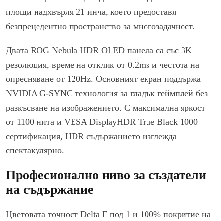
площи надхвърля 21 инча, което предоставя
безпрецедентно пространство за многозадачност.
Двата ROG Nebula HDR OLED панела са със 3K
резолюция, време на отклик от 0.2ms и честота на
опресняване от 120Hz. Основният екран поддържа
NVIDIA G-SYNC технология за гладък геймплей без
разкъсване на изображението. С максимална яркост
от 1100 нита и VESA DisplayHDR True Black 1000
сертификация, HDR съдържанието изглежда
спектакулярно.
Професионално ниво за създатели
на съдържание
Цветовата точност Delta E под 1 и 100% покритие на