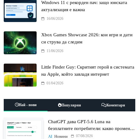
Windows 11 с рекорден пач: защо юнската
актуализация е важна
16/06/2026
Xbox Games Showcase 2026: кои игри и дати
си струва да следим
11/06/2026
Little Finder Guy: Скритият герой в системата
на Apple, който завладя интернет
01/04/2026
Най - нови
Популярни
Коментари
ChatGPT дава GPT-5.6 Luna на
безплатните потребители: какво променят
Think бутонът и новият Sol
07/08/2026
AI
Новини