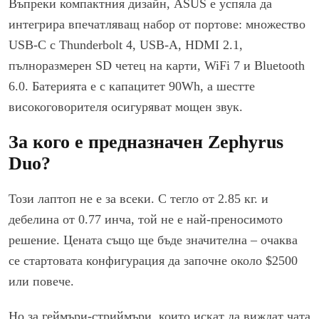
Въпреки компактния дизайн, ASUS е успяла да
интегрира впечатляващ набор от портове: множество
USB-C с Thunderbolt 4, USB-A, HDMI 2.1,
пълноразмерен SD четец на карти, WiFi 7 и Bluetooth
6.0. Батерията е с капацитет 90Wh, а шестте
високоговорителя осигуряват мощен звук.
За кого е предназначен Zephyrus
Duo?
Този лаптоп не е за всеки. С тегло от 2.85 кг. и
дебелина от 0.77 инча, той не е най-преносимото
решение. Цената също ще бъде значителна – очаква
се стартовата конфигурация да започне около $2500
или повече.
Но за геймъри-стриймъри, които искат да виждат чата