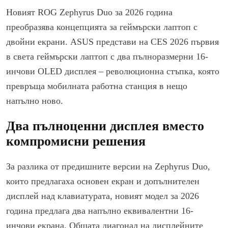
Новият ROG Zephyrus Duo за 2026 година
преобразява концепцията за геймърски лаптоп с
двойни екрани. ASUS представи на CES 2026 първия
в света геймърски лаптоп с два пълноразмерни 16-
инчови OLED дисплея – революционна стъпка, която
превръща мобилната работна станция в нещо
напълно ново.
Два пълноценни дисплея вместо
компромисни решения
За разлика от предишните версии на Zephyrus Duo,
които предлагаха основен екран и допълнителен
дисплей над клавиатурата, новият модел за 2026
година предлага два напълно еквивалентни 16-
инчови екрана. Общата диагонал на дисплейните