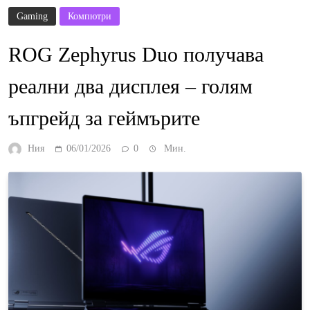
Gaming
Компютри
ROG Zephyrus Duo получава
реални два дисплея – голям
ъпгрейд за геймърите
Ния
06/01/2026
0
Мин.