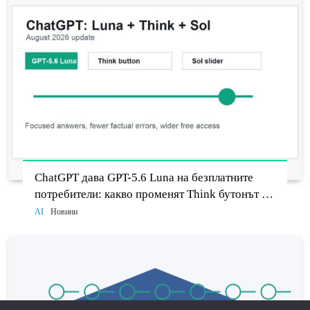
ChatGPT дава GPT-5.6 Luna на безплатните
потребители: какво променят Think бутонът и
новият Sol
AI
Новини