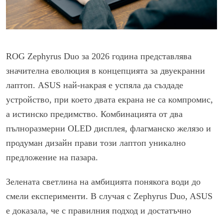
ROG Zephyrus Duo за 2026 година представлява
значителна еволюция в концепцията за двуекранни
лаптоп. ASUS най-накрая е успяла да създаде
устройство, при което двата екрана не са компромис,
а истинско предимство. Комбинацията от два
пълноразмерни OLED дисплея, флагманско желязо и
продуман дизайн прави този лаптоп уникално
предложение на пазара.
Зелената светлина на амбицията понякога води до
смели експерименти. В случая с Zephyrus Duo, ASUS
е доказала, че с правилния подход и достатъчно