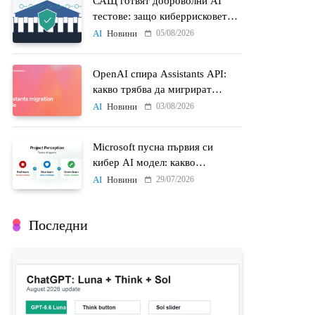
САЩ готвят доброволни AI
тестове: защо киберрисковете
на моделите стават
05/08/2026
AI
Новини
политически въпрос
OpenAI спира Assistants API:
какво трябва да мигрират
разработчиците до 26 август
03/08/2026
AI
Новини
Microsoft пусна първия си
кибер AI модел: какво
променят MAI-Cyber-1-Flash и
29/07/2026
AI
Новини
Project Perception
Последни