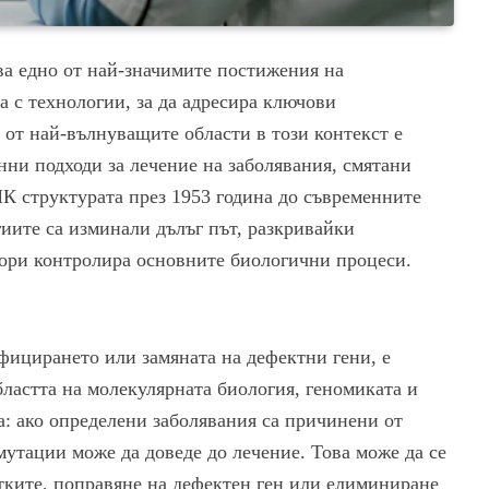
ва едно от най-значимите постижения на
а с технологии, за да адресира ключови
 от най-вълнуващите области в този контекст е
нни подходи за лечение на заболявания, смятани
НК структурата през 1953 година до съвременните
гиите са изминали дълъг път, разкривайки
дори контролира основните биологични процеси.
ифицирането или замяната на дефектни гени, е
бластта на молекулярната биология, геномиката и
: ако определени заболявания са причинени от
мутации може да доведе до лечение. Това може да се
етките, поправяне на дефектен ген или елиминиране