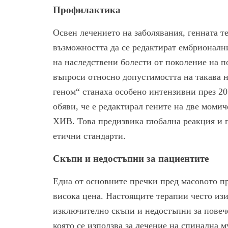
Профилактика
Освен лечението на заболявания, генната т
възможността да се редактират ембрионални
на наследствени болести от поколение на п
въпроси относно допустимостта на такава 
геном“ станаха особено интензивни през 20
обяви, че е редактирал гените на две момич
ХИВ. Това предизвика глобална реакция и п
етични стандарти.
Скъпи и недостъпни за пациентите
Една от основните пречки пред масовото п
висока цена. Настоящите терапии често изи
изключително скъпи и недостъпни за повеч
която се използва за лечение на спинална 