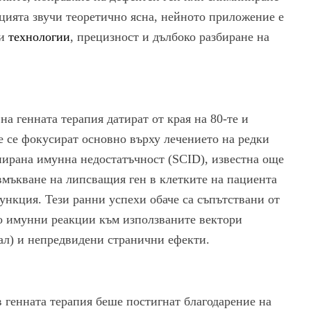
цията звучи теоретично ясна, нейното приложение е
ни
технологии
, прецизност и дълбоко разбиране на
а генната терапия датират от края на 80-те и
Те се фокусират основно върху лечението на редки
нирана имунна недостатъчност (SCID), известна още
 вмъкване на липсващия ген в клетките на пациента
ункция. Тези ранни успехи обаче са съпътствани от
о имунни реакции към използваните вектори
ал) и непредвидени странични ефекти.
 генната терапия беше постигнат благодарение на