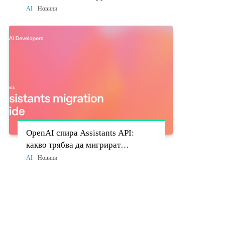
моделите стават политически
AI
Новини
въпрос
OpenAI спира Assistants API:
какво трябва да мигрират
разработчиците до 26 август
AI
Новини