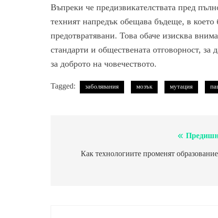
Въпреки че предизвикателствата пред пълно
техният напредък обещава бъдеще, в което 
предотвратявани. Това обаче изисква вним
стандарти и обществената отговорност, за д
за доброто на човечеството.
Tagged:
заболявания
мозък
мутация
па
Предишн
Навигация
Как технологиите променят образование