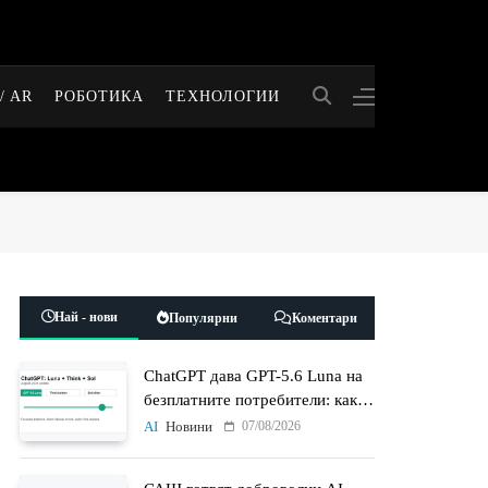
/ AR
РОБОТИКА
ТЕХНОЛОГИИ
Най - нови
Популярни
Коментари
ChatGPT дава GPT-5.6 Luna на
безплатните потребители: какво
променят Think бутонът и
07/08/2026
AI
Новини
новият Sol