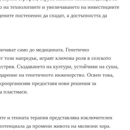
то на технологиите и увеличаването на инвестициите
цените постепенно да спадат, а достъпността да
ичават само до медицината. Генетично
т този напредък, играят ключова роля в селското
устрия. Създаването на култури, устойчиви на суша,
одарение на генетичното инженерство. Освен това,
кроорганизми предоставя нови решения за
а пластмаси.
ите и генната терапия представлява изключителен
 потенциала да промени живота на милиони хора.