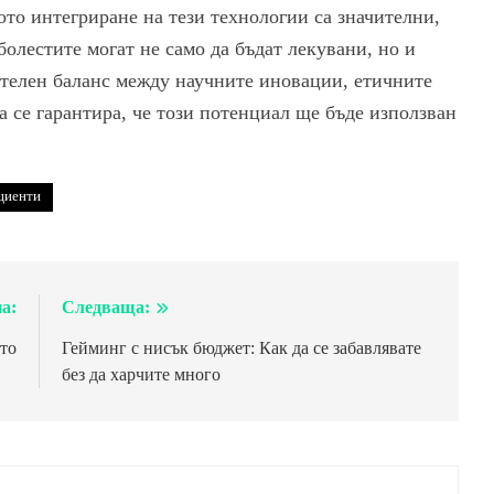
то интегриране на тези технологии са значителни,
болестите могат не само да бъдат лекувани, но и
ателен баланс между научните иновации, етичните
а се гарантира, че този потенциал ще бъде използван
циенти
а:
Следваща:
то
Гейминг с нисък бюджет: Как да се забавлявате
без да харчите много