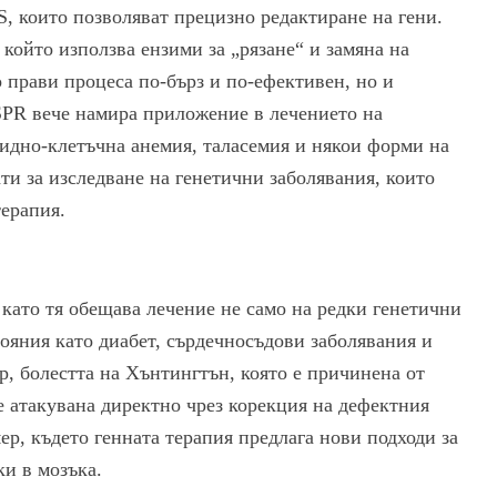
, които позволяват прецизно редактиране на гени.
ойто използва ензими за „рязане“ и замяна на
 прави процеса по-бърз и по-ефективен, но и
SPR вече намира приложение в лечението на
идно-клетъчна анемия, таласемия и някои форми на
ати за изследване на генетични заболявания, които
терапия.
 като тя обещава лечение не само на редки генетични
тояния като диабет, сърдечносъдови заболявания и
, болестта на Хънтингтън, която е причинена от
е атакувана директно чрез корекция на дефектния
ер, където генната терапия предлага нови подходи за
и в мозъка.