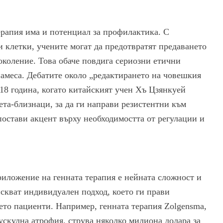
ерапия има и потенциал за профилактика. С
 клетки, учените могат да предотвратят предаването
околение. Това обаче повдига сериозни етични
намеса. Дебатите около „редактирането на човешкия
18 година, когато китайският учен Хъ Цзянкуей
ета-близнаци, за да ги направи резистентни към
остави акцент върху необходимостта от регулации и
риложение на генната терапия е нейната сложност и
скват индивидуален подход, което ги прави
ето пациенти. Например, генната терапия Zolgensma,
мускулна атрофия, струва няколко милиона долара за