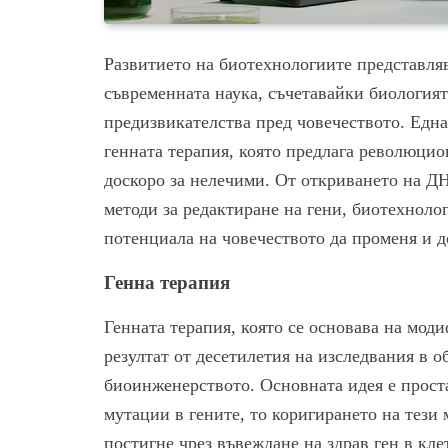
Развитието на биотехнологиите представля
съвременната наука, съчетавайки биологият
предизвикателства пред човечеството. Една
генната терапия, която предлага революцио
доскоро за нелечими. От откриването на Д
методи за редактиране на гени, биотехноло
потенциала на човечеството да променя и 
Генна терапия
Генната терапия, която се основава на мод
резултат от десетилетия на изследвания в о
биоинженерството. Основната идея е проста
мутации в гените, то коригирането на тези 
постигне чрез въвеждане на здрав ген в кл