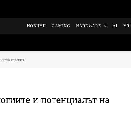
НОВИНИ
GAMING
HARDWARE
AI
VR 
енната терапия
огиите и потенциалът на