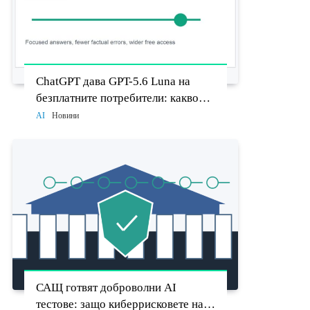
ChatGPT дава GPT-5.6 Luna на
безплатните потребители: какво
променят Think бутонът и новият
AI
Новини
Sol
САЩ готвят доброволни AI
тестове: защо киберрисковете на