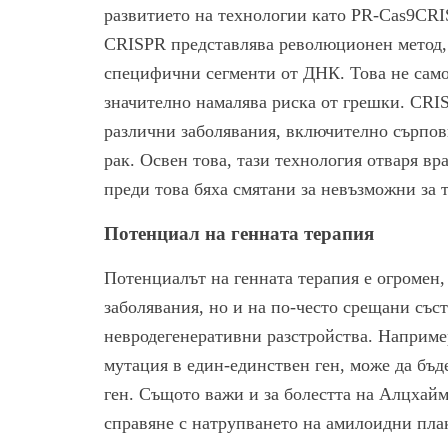
развитието на технологии като PR-Cas9CRIS
CRISPR представлява революционен метод, к
специфични сегменти от ДНК. Това не само
значително намалява риска от грешки. CRI
различни заболявания, включително сърпов
рак. Освен това, тази технология отваря вр
преди това бяха смятани за невъзможни за 
Потенциал на генната терапия
Потенциалът на генната терапия е огромен,
заболявания, но и на по-често срещани със
невродегенеративни разстройства. Например
мутация в един-единствен ген, може да бъд
ген. Същото важи и за болестта на Алцхайм
справяне с натрупването на амилоидни плак