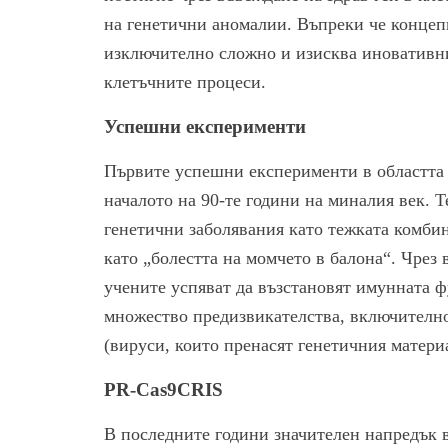
на генетични аномалии. Въпреки че концеп
изключително сложно и изисква иноватив
клетъчните процеси.
Успешни експерименти
Първите успешни експерименти в областта н
началото на 90-те години на миналия век. 
генетични заболявания като тежката комби
като „болестта на момчето в балона“. Чрез
учените успяват да възстановят имунната ф
множество предизвикателства, включителн
(вируси, които пренасят генетичния матери
PR-Cas9CRIS
В последните години значителен напредък в