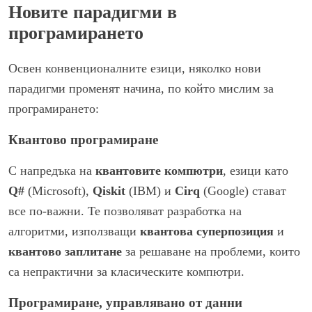
Новите парадигми в
програмирането
Освен конвенционалните езици, няколко нови
парадигми променят начина, по който мислим за
програмирането:
Квантово програмиране
С напредъка на
квантовите компютри
, езици като
Q#
(Microsoft),
Qiskit
(IBM) и
Cirq
(Google) стават
все по-важни. Те позволяват разработка на
алгоритми, използващи
квантова суперпозиция
и
квантово заплитане
за решаване на проблеми, които
са непрактични за класическите компютри.
Програмиране, управлявано от данни