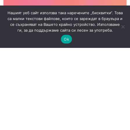
Нашият уеб сайт използва така наречените „бисквитки“. Това
са малки текстови файлове, които се зареждат в браузъра и
се съхраняват на Вашето крайно устройство. Използваме
ги, за да поддържаме сайта си лесен за употреба.
Ok
OpenAI спира Assistants API: какво трябва да
мигрират разработчиците до 26 август
AI
Новини