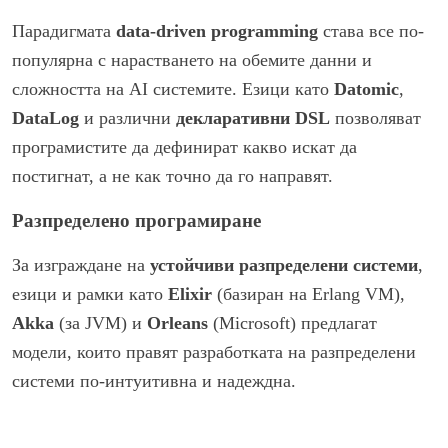
Парадигмата
data-driven programming
става все по-
популярна с нарастването на обемите данни и
сложността на AI системите. Езици като
Datomic
,
DataLog
и различни
декларативни DSL
позволяват
програмистите да дефинират какво искат да
постигнат, а не как точно да го направят.
Разпределено програмиране
За изграждане на
устойчиви разпределени системи
,
езици и рамки като
Elixir
(базиран на Erlang VM),
Akka
(за JVM) и
Orleans
(Microsoft) предлагат
модели, които правят разработката на разпределени
системи по-интуитивна и надеждна.