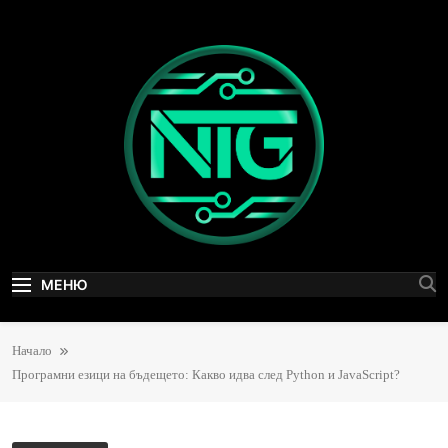
Skip
to
content
NewTechGen
Технологични новини, AI и дигитални иновации
МЕНЮ
Начало
Програмни езици на бъдещето: Какво идва след Python и JavaScript?