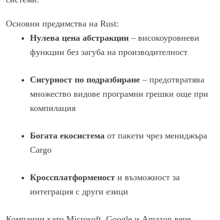
Основни предимства на Rust:
Нулева цена абстракции
– високоуровневи
функции без загуба на производителност
Сигурност по подразбиране
– предотвратява
множество видове програмни грешки още при
компилация
Богата екосистема
от пакети чрез мениджъра
Cargo
Кроссплатформеност
и възможност за
интеграция с други езици
Компании като Microsoft, Google и Amazon вече