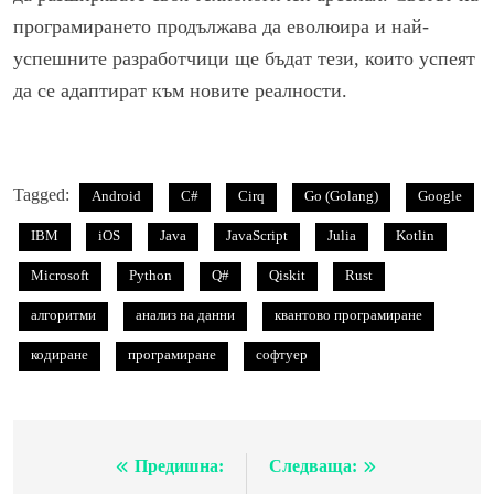
програмирането продължава да еволюира и най-
успешните разработчици ще бъдат тези, които успеят
да се адаптират към новите реалности.
Tagged:
Android
C#
Cirq
Go (Golang)
Google
IBM
iOS
Java
JavaScript
Julia
Kotlin
Microsoft
Python
Q#
Qiskit
Rust
алгоритми
анализ на данни
квантово програмиране
кодиране
програмиране
софтуер
Предишна:
Следваща:
Навигация