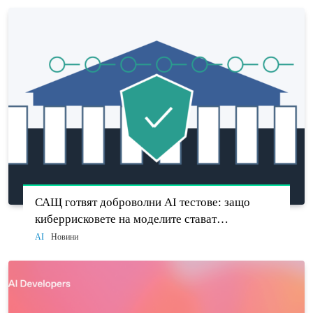
САЩ готвят доброволни AI тестове: защо
киберрисковете на моделите стават
политически въпрос
AI
Новини