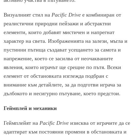
Визуалният стил на
Pacific Drive
е комбиниран от
реалистични природни пейзажи и абстрактни
елементи, които добавят мистичен и напрегнат
характер на света. Изображенията на залези, мъгла и
пустинни пътища създават усещането за самота и
напрежение, което се засилва от неочакваните
явления, които играчът ще срещне по пътя. Всеки
елемент от обстановката изглежда подбран с
внимание към детайлите, за да подготви играча за
дълбокото и несигурно пътуване, което предстои.
Геймплей и механики
Геймплейят на
Pacific Drive
изисква от играчите да се
адаптират към постоянни промени в обстановката и