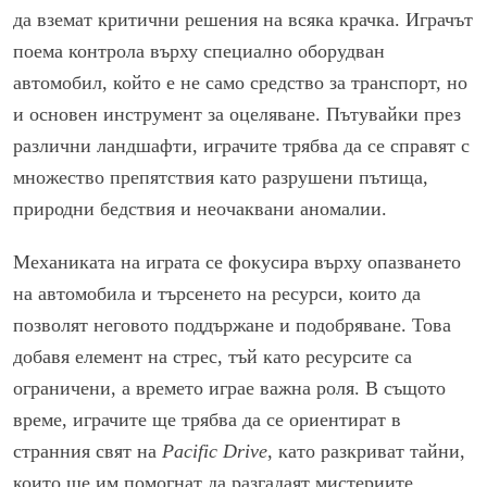
да вземат критични решения на всяка крачка. Играчът
поема контрола върху специално оборудван
автомобил, който е не само средство за транспорт, но
и основен инструмент за оцеляване. Пътувайки през
различни ландшафти, играчите трябва да се справят с
множество препятствия като разрушени пътища,
природни бедствия и неочаквани аномалии.
Механиката на играта се фокусира върху опазването
на автомобила и търсенето на ресурси, които да
позволят неговото поддържане и подобряване. Това
добавя елемент на стрес, тъй като ресурсите са
ограничени, а времето играе важна роля. В същото
време, играчите ще трябва да се ориентират в
странния свят на
Pacific Drive
, като разкриват тайни,
които ще им помогнат да разгадаят мистериите,