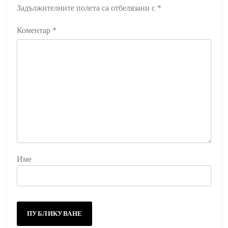
Задължителните полета са отбелязани с
*
Коментар
*
Име