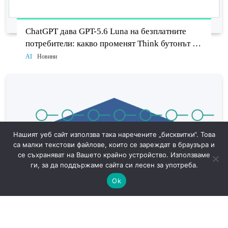
ChatGPT дава GPT-5.6 Luna на безплатните
потребители: какво променят Think бутонът и
новият Sol
AI
Новини
Нашият уеб сайт използва така наречените „бисквитки“. Това
са малки текстови файлове, които се зареждат в браузъра и
се съхраняват на Вашето крайно устройство. Използваме
ги, за да поддържаме сайта си лесен за употреба.
Ok
САЩ готвят доброволни AI тестове: защо