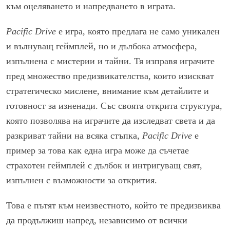
към оцеляването и напредването в играта.
Pacific Drive
е игра, която предлага не само уникален
и вълнуващ геймплей, но и дълбока атмосфера,
изпълнена с мистерии и тайни. Тя изправя играчите
пред множество предизвикателства, които изискват
стратегическо мислене, внимание към детайлите и
готовност за изненади. Със своята открита структура,
която позволява на играчите да изследват света и да
разкриват тайни на всяка стъпка,
Pacific Drive
е
пример за това как една игра може да съчетае
страхотен геймплей с дълбок и интригуващ свят,
изпълнен с възможности за открития.
Това е пътят към неизвестното, който те предизвиква
да продължиш напред, независимо от всички