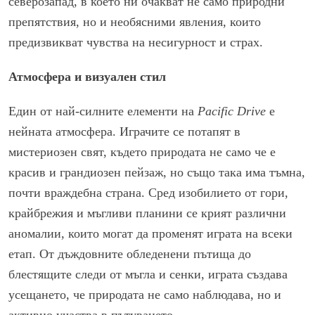
северозапад, в което ни очакват не само природни
препятствия, но и необясними явления, които
предизвикват чувства на несигурност и страх.
Атмосфера и визуален стил
Един от най-силните елементи на
Pacific Drive
е
нейната атмосфера. Играчите се потапят в
мистериозен свят, където природата не само че е
красив и грандиозен пейзаж, но също така има тъмна,
почти враждебна страна. Сред изобилието от гори,
крайбрежия и мъгливи планини се крият различни
аномалии, които могат да променят играта на всеки
етап. От дъждовните обледенени пътища до
блестящите следи от мъгла и сенки, играта създава
усещането, че природата не само наблюдава, но и
активно участва в пътуването.