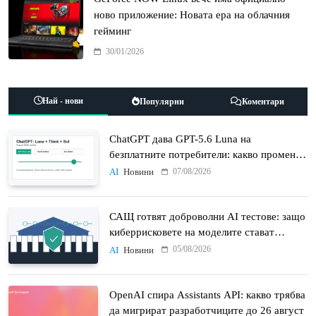
ново приложение: Новата ера на облачния
гейминг
30/01/2026
Най - нови
Популярни
Коментари
ChatGPT дава GPT-5.6 Luna на
безплатните потребители: какво променят
Think бутонът и новият Sol
07/08/2026
AI
Новини
САЩ готвят доброволни AI тестове: защо
киберрисковете на моделите стават
политически въпрос
05/08/2026
AI
Новини
OpenAI спира Assistants API: какво трябва
да мигрират разработчиците до 26 август