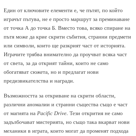
Един от ключовите елементи е, че пътят, по който
играчът пътува, не е просто маршрут за преминаване
от точка А до точка Б. Вместо това, всяко спиране на
пътя може да крие скрити събития, странни предмети
или символи, които ще разкрият част от историята.
Играчите трябва внимателно да проучват всяка част
от света, за да открият тайни, които не само
обогатяват сюжета, но и предлагат нови
предизвикателства и награди.
Възможността за откриване на скрити области,
различни аномалии и странни същества също е част
от магията на
Pacific Drive
. Тези открития не само
задълбочават мистерията, но също така вкарват нови
механики в играта, които могат да променят подхода