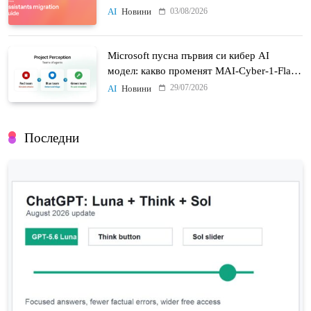
03/08/2026
AI
Новини
Microsoft пусна първия си кибер AI
модел: какво променят MAI-Cyber-1-Flash
и Project Perception
29/07/2026
AI
Новини
Последни