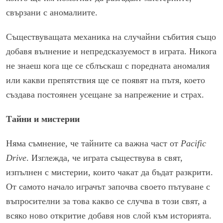
свързани с аномалиите.
Съществуващата механика на случайни събития също
добавя вълнение и непредсказуемост в играта. Никога
не знаеш кога ще се сблъскаш с поредната аномалия
или какви препятствия ще се появят на пътя, което
създава постоянен усещане за напрежение и страх.
Тайни и мистерии
Няма съмнение, че тайните са важна част от
Pacific
Drive
. Изглежда, че играта съществува в свят,
изпълнен с мистерии, които чакат да бъдат разкрити.
От самото начало играчът започва своето пътуване с
въпросителни за това какво се случва в този свят, а
всяко ново откритие добавя нов слой към историята.