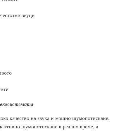
честотни звуци
ивото
тите
e екосистемата
соко качество на звука и мощно шумопотискане.
даптивно шумопотискане в реално време, а