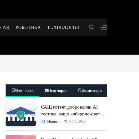
/ AR
РОБОТИКА
ТЕХНОЛОГИИ
Най - нови
Популярни
Коментари
САЩ готвят доброволни AI
тестове: защо киберрисковете
на моделите стават
05/08/2026
AI
Новини
политически въпрос