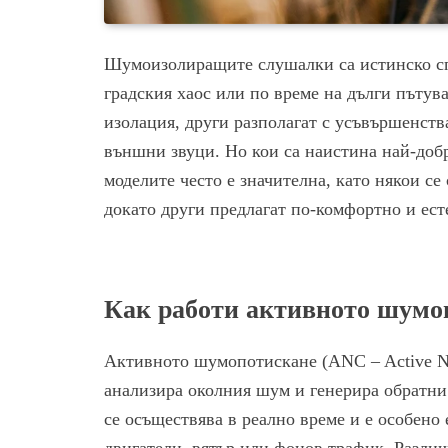
Шумоизолиращите слушалки са истинско спа
градския хаос или по време на дълги пътув
изолация, други разполагат с усъвършенств
външни звуци. Но кои са наистина най-доб
моделите често е значителна, като някои с
докато други предлагат по-комфортно и ест
Как работи активното шумо
Активното шумопотискане (ANC – Active Noi
анализира околния шум и генерира обратни 
се осъществява в реално време и е особено
двигатели, вятър или фонов трафик. Различ