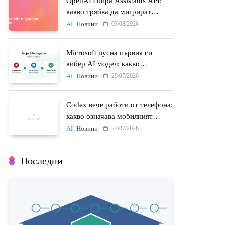
OpenAI спира Assistants API:
какво трябва да мигрират
разработчиците до 26 август
03/08/2026
AI
Новини
Microsoft пусна първия си
кибер AI модел: какво
променят MAI-Cyber-1-Flash и
29/07/2026
AI
Новини
Project Perception
Codex вече работи от телефона:
какво означава мобилният
достъп до AI агенти
27/07/2026
AI
Новини
Последни