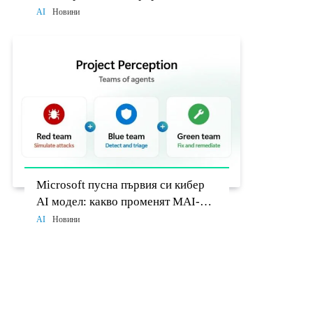
разработчиците до 26 август
AI
Новини
Microsoft пусна първия си кибер
AI модел: какво променят MAI-
Cyber-1-Flash и Project Perception
AI
Новини