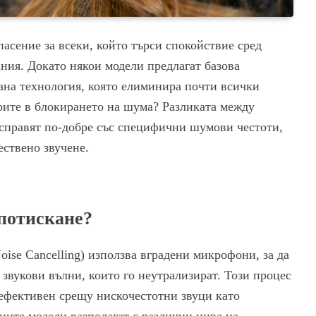
сение за всеки, който търси спокойствие сред
ания. Докато някои модели предлагат базова
ана технология, която елиминира почти всички
рите в блокирането на шума? Разликата между
е справят по-добре със специфични шумови честоти,
ествено звучене.
потискане?
se Cancelling) използва вградени микрофони, за да
звукови вълни, които го неутрализират. Този процес
 ефективен срещу нискочестотни звуци като
ните модели разполагат с различни нива на