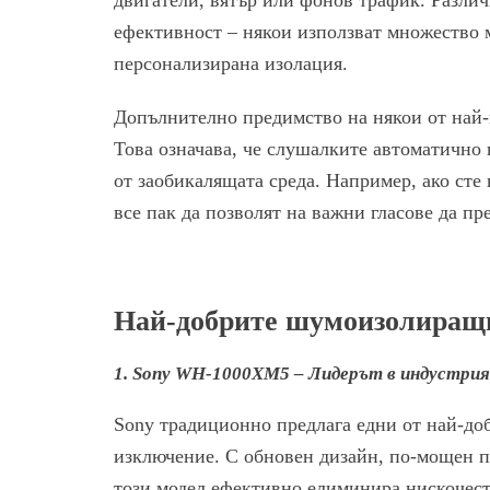
ефективност – някои използват множество 
персонализирана изолация.
Допълнително предимство на някои от най-
Това означава, че слушалките автоматично
от заобикалящата среда. Например, ако сте 
все пак да позволят на важни гласове да пр
Най-добрите шумоизолиращи
1. Sony WH-1000XM5 – Лидерът в индустри
Sony традиционно предлага едни от най-д
изключение. С обновен дизайн, по-мощен п
този модел ефективно елиминира нискочест