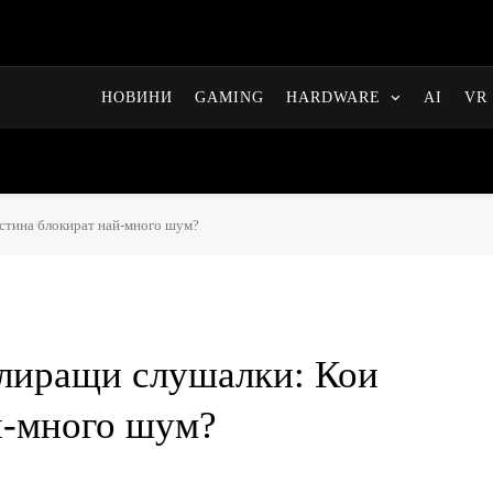
НОВИНИ
GAMING
HARDWARE
AI
VR 
стина блокират най-много шум?
лиращи слушалки: Кои
й-много шум?