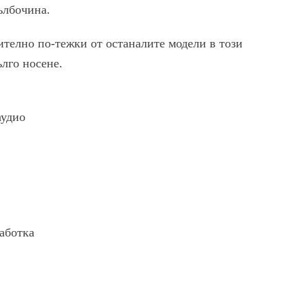
ълбочина.
чително по-тежки от останалите модели в този
ълго носене.
аудио
аботка