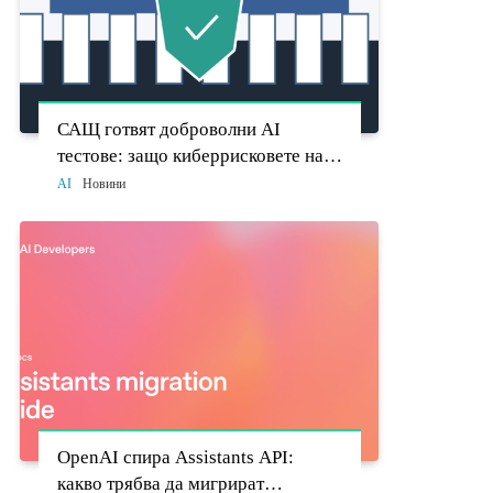
САЩ готвят доброволни AI
тестове: защо киберрисковете на
моделите стават политически
AI
Новини
въпрос
OpenAI спира Assistants API:
какво трябва да мигрират