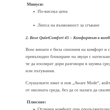
Минуси:
По-висока цена
Липса на възможност за сгъване
2. Bose QuietComfort 45 – Комфортът в ком
Bose винаги е била синоним на комфорт и 
превъзходно блокиране на звуци с натискан
че да изолират дори разговори в шумна сред
или пътувания.
Слушалките имат и нов „Aware Mode“, койт
от околната среда, без да се налага да свал
Плюсове:
Отличен комфорт при продължително