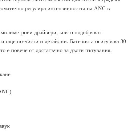
томатично регулира интензивността на ANC в
0-милиметрови драйвери, които подобряват
ти още по-чисти и детайлни. Батерията осигурява 30
то е повече от достатъчно за дълги пътувания.
кане
 ANC)
звук