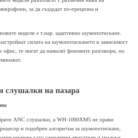
микрофони, за да създадат по-прецизна и
новите модели е т.нар. адаптивно шумопотискане.
 настройват силата на шумопотискането в зависимост
в офис, те могат да намалят фоновите разговори, но
еминават.
 слушалки на пазара
ята
обрите ANC слушалки, а WH-1000XM5 не прави
роцесор и подобрен алгоритъм за шумопотискане,
отни шумове като самолетни двигатели и градски