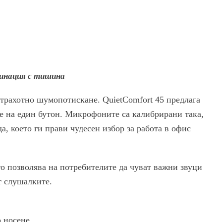
бинация с тишина
страхотно шумопотискане. QuietComfort 45 предлага
е на един бутон. Микрофоните са калибрирани така,
а, което ги прави чудесен избор за работа в офис
о позволява на потребителите да чуват важни звуци
ят слушалките.
 носене