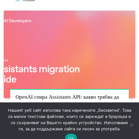
AI
Новини
OpenAI спира Assistants API: какво трябва да
мигрират разработчиците до 26 август
Нашият уеб сайт използва така наречените „бисквитки“. Това
AI
Новини
са малки текстови файлове, които се зареждат в браузъра и
се съхраняват на Вашето крайно устройство. Използваме
ги, за да поддържаме сайта си лесен за употреба.
Ok