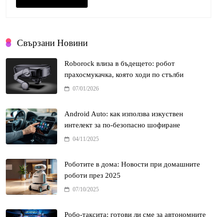
Свързани Новини
Roborock влиза в бъдещето: робот
прахосмукачка, която ходи по стълби
07/01/2026
Android Auto: как използва изкуствен
интелект за по-безопасно шофиране
04/11/2025
Роботите в дома: Новости при домашните
роботи през 2025
07/10/2025
Робо-таксита: готови ли сме за автономните