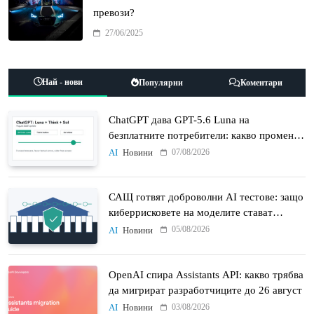
превози?
27/06/2025
Най - нови
Популярни
Коментари
ChatGPT дава GPT-5.6 Luna на
безплатните потребители: какво променят
Think бутонът и новият Sol
07/08/2026
AI
Новини
САЩ готвят доброволни AI тестове: защо
киберрисковете на моделите стават
политически въпрос
05/08/2026
AI
Новини
OpenAI спира Assistants API: какво трябва
да мигрират разработчиците до 26 август
03/08/2026
AI
Новини