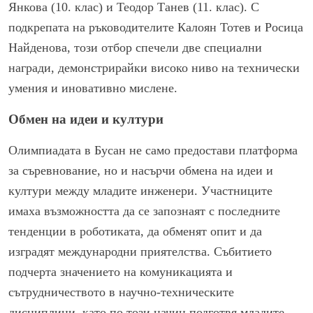
Янкова (10. клас) и Теодор Танев (11. клас). С
подкрепата на ръководителите Калоян Тотев и Росица
Найденова, този отбор спечели две специални
награди, демонстрирайки високо ниво на технически
умения и иновативно мислене.
Обмен на идеи и култури
Олимпиадата в Бусан не само предостави платформа
за съревнование, но и насърчи обмена на идеи и
култури между младите инженери. Участниците
имаха възможността да се запознаят с последните
тенденции в роботиката, да обменят опит и да
изградят международни приятелства. Събитието
подчерта значението на комуникацията и
сътрудничеството в научно-техническите
дисциплини, като по този начин подготвя младите