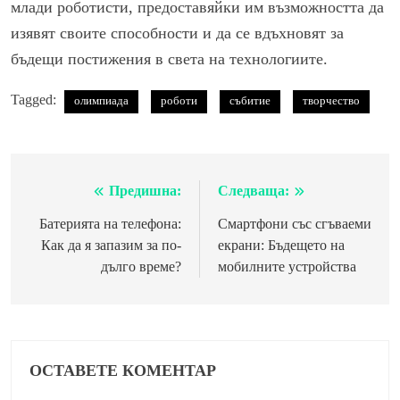
млади роботисти, предоставяйки им възможността да
изявят своите способности и да се вдъхновят за
бъдещи постижения в света на технологиите.
Tagged:
олимпиада
роботи
събитие
творчество
Предишна:
Следваща:
Навигация
Батерията на телефона:
Смартфони със сгъваеми
Как да я запазим за по-
екрани: Бъдещето на
дълго време?
мобилните устройства
ОСТАВЕТЕ КОМЕНТАР