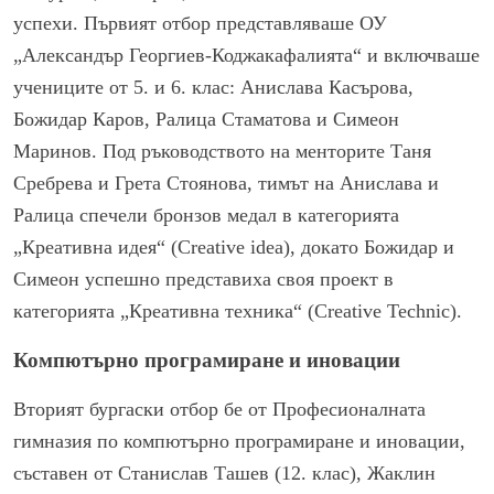
успехи. Първият отбор представляваше ОУ
„Александър Георгиев-Коджакафалията“ и включваше
учениците от 5. и 6. клас: Анислава Касърова,
Божидар Каров, Ралица Стаматова и Симеон
Маринов. Под ръководството на менторите Таня
Сребрева и Грета Стоянова, тимът на Анислава и
Ралица спечели бронзов медал в категорията
„Креативна идея“ (Creative idea), докато Божидар и
Симеон успешно представиха своя проект в
категорията „Креативна техника“ (Creative Technic).
Компютърно програмиране и иновации
Вторият бургаски отбор бе от Професионалната
гимназия по компютърно програмиране и иновации,
съставен от Станислав Ташев (12. клас), Жаклин