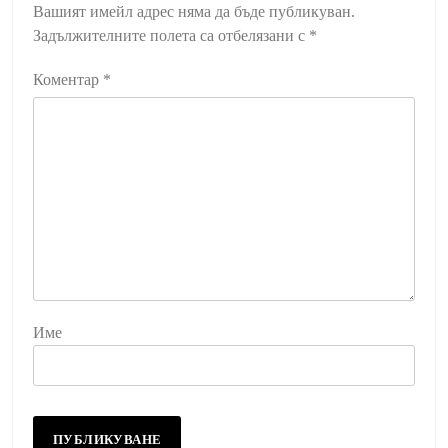
Вашият имейл адрес няма да бъде публикуван.
Задължителните полета са отбелязани с
*
Коментар
*
Име