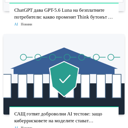
ChatGPT дава GPT-5.6 Luna на безплатните
потребители: какво променят Think бутонът и
новият Sol
AI
Новини
САЩ готвят доброволни AI тестове: защо
киберрисковете на моделите стават
политически въпрос