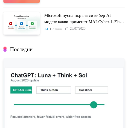
Microsoft пусна първия си кибер AI
модел: какво променят MAI-Cyber-1-Flash
и Project Perception
29/07/2026
AI
Новини
Последни