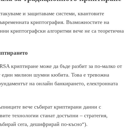
атакуваме и защитаваме системи, квантовите
съвременната криптография. Възможностите на
нни криптографски алгоритми вече не са теоретична
иптирането
 RSA криптиране може да бъде разбит за по-малко от
т един милион шумни кюбита. Това е тревожна
фундаментът на онлайн банкирането, електронната
ъпниците вече събират криптирани данни с
вите технологии станат достъпни – стратегия,
(„събирай сега, дешифрирай по-късно“).