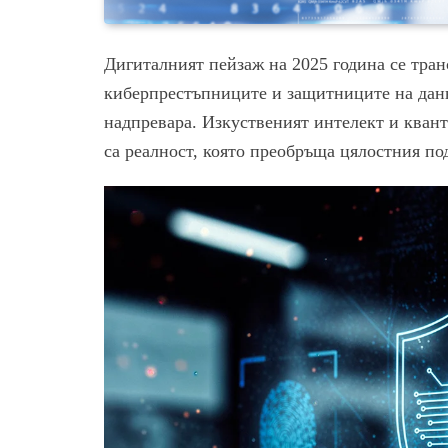
Дигиталният пейзаж на 2025 година се тран
киберпрестъпниците и защитниците на данн
надпревара. Изкуственият интелект и квант
са реалност, която преобръща цялостния по