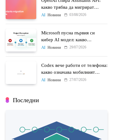
OpenAI спира Assistants API:
какво трябва да мигрират
разработчиците до 26 август
03/08/2026
AI
Новини
Microsoft пусна първия си
кибер AI модел: какво
променят MAI-Cyber-1-Flash и
29/07/2026
AI
Новини
Project Perception
Codex вече работи от телефона:
какво означава мобилният
достъп до AI агенти
27/07/2026
AI
Новини
Последни