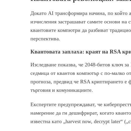
Докато AI трансформира начина, по който 
изчисления застрашават самите основи на 
квантовите компютри да разбиват традицио
перспектива.
Квантовата заплаха: краят на RSA кр
Изследване показва, че 2048-битов ключ за
седмица от квантов компютър с по-малко о
прогноза, предвид че RSA криптирането е 
търговия и комуникациите.
Експертите предупреждават, че киберпрест
намерение да ги дешифрират, когато кванто
известна като „harvest now, decrypt later“ 