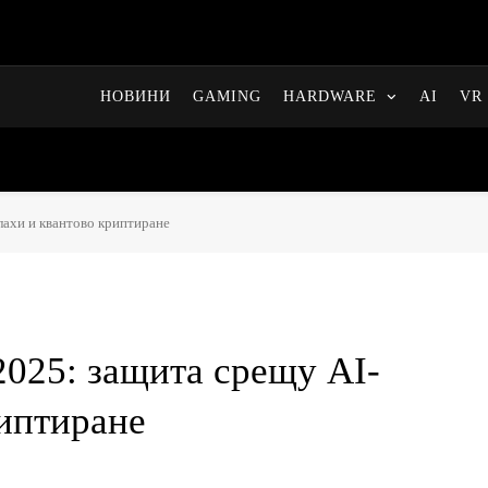
НОВИНИ
GAMING
HARDWARE
AI
VR 
лахи и квантово криптиране
2025: защита срещу AI-
риптиране