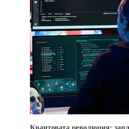
Квантовата революция: запл