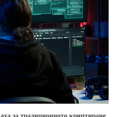
аха за традиционното криптиране