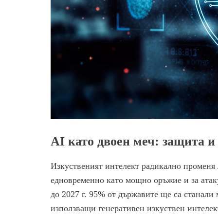
AI като двоен меч: защита и
Изкуственият интелект радикално променя 
едновременно като мощно оръжие и за атак
до 2027 г. 95% от държавите ще са станали
използващи генеративен изкуствен интелек