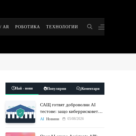
/ AR
РОБОТИКА
ТЕХНОЛОГИИ
Най - нови
Популярни
Коментари
САЩ готвят доброволни AI
тестове: защо киберрисковете
на моделите стават
05/08/2026
AI
Новини
политически въпрос