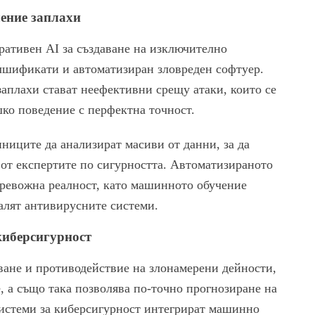
ление заплахи
ративен AI за създаване на изключително
шификати и автоматизиран зловреден софтуер.
аплахи стават неефективни срещу атаки, които се
шко поведение с перфектна точност.
ниците да анализират масиви от данни, за да
от експертите по сигурността. Автоматизираното
тревожна реалност, като машинното обучение
алят антивирусните системи.
киберсигурност
ване и противодействие на злонамерени дейности,
 а също така позволява по-точно прогнозиране на
истеми за киберсигурност интегрират машинно