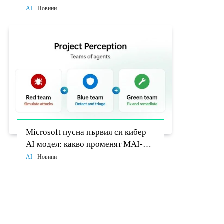
разработчиците до 26 август
AI
Новини
Microsoft пусна първия си кибер
AI модел: какво променят MAI-
Cyber-1-Flash и Project Perception
AI
Новини