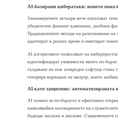
AI-базирани кибератаки: новото поко
Злонамерените актьори вече използват гене
убедителни фишинг кампании, дълбоки фал
Традиционните методи на разпознаване на з
адаптират в реално време и имитират чове
AI алгоритмите позволяват на киберпрестъп
идентифицират уязвимости много по-бързо 
създаване на нов зловреден софтуер стана 
генерира вариации на малуер, които заобик
AI като защитник: автоматизираната 
AI помага за по-бързото и ефективно откри
намалявайки натоварването на служителите,
бъдещи заплахи и рискове. Съвременните с