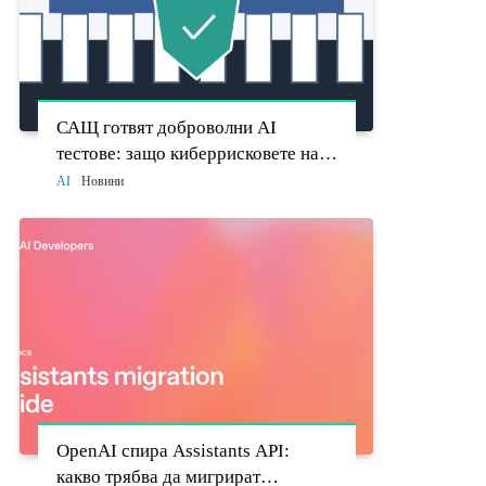
САЩ готвят доброволни AI
тестове: защо киберрисковете на
моделите стават политически
AI
Новини
въпрос
OpenAI спира Assistants API:
какво трябва да мигрират