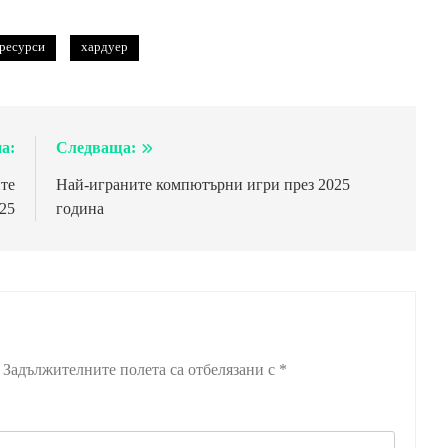
ресурси
хардуер
а:
Следваща:
те
Най-играните компютърни игри през 2025
025
година
Задължителните полета са отбелязани с
*