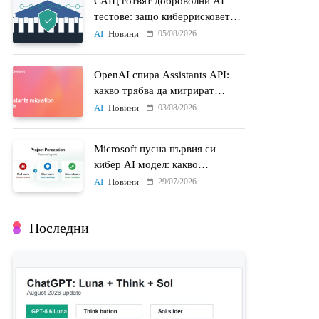
САЩ готвят доброволни AI
тестове: защо киберрисковете
на моделите стават
05/08/2026
AI
Новини
политически въпрос
OpenAI спира Assistants API:
какво трябва да мигрират
разработчиците до 26 август
03/08/2026
AI
Новини
Microsoft пусна първия си
кибер AI модел: какво
променят MAI-Cyber-1-Flash и
29/07/2026
AI
Новини
Project Perception
Последни