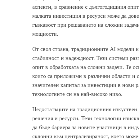
аспекти, в сравнение с дългогодишния опит
малката инвестиция в ресурси може да дов
гъвкавост при решаването на сложни задач
мощности.
От своя страна, традиционните AI модели 
стабилност и надеждност. Тези системи раз
опит в обработката на сложни задачи. Те о
които са приложими в различни области и 
значителен капитал за инвестиции в нови р
технологиите си на най-високо ниво.
Недостатъците на традиционния изкуствен 
решения и ресурси. Тези технологии изиск
да бъде бариера за новите участници в инд
склонни към централизираност, което може 