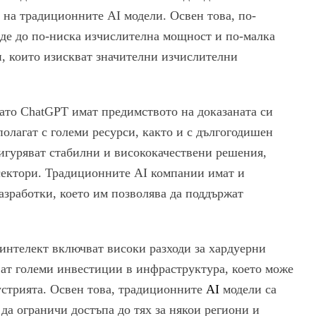
 на традиционните AI модели. Освен това, по-
еде до по-ниска изчислителна мощност и по-малка
и, които изискват значителни изчислителни
като ChatGPT имат предимството на доказаната си
полагат с големи ресурси, както и с дългогодишен
сигуряват стабилни и висококачествени решения,
сектори. Традиционните AI компании имат и
азработки, което им позволява да поддържат
интелект включват високи разходи за хардуерни
ват големи инвестиции в инфраструктура, което може
устрията. Освен това, традиционните
AI
модели са
да ограничи достъпа до тях за някои региони и