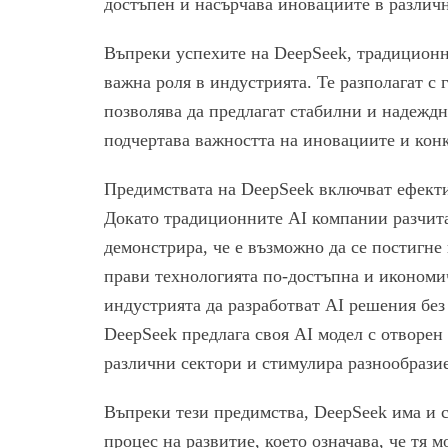
достъпен и насърчава иновациите в различ
Въпреки успехите на DeepSeek, традиционн
важна роля в индустрията. Те разполагат с
позволява да предлагат стабилни и надеждн
подчертава важността на иновациите и конк
Предимствата на DeepSeek включват ефекти
Докато традиционните AI компании разчит
демонстрира, че е възможно да се постигне
прави технологията по-достъпна и икономич
индустрията да разработват AI решения бе
DeepSeek предлага своя AI модел с отворен
различни сектори и стимулира разнообрази
Въпреки тези предимства, DeepSeek има и 
процес на развитие, което означава, че тя 