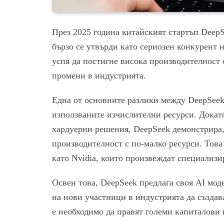
През 2025 година китайският стартъп DeepS
бързо се утвърди като сериозен конкурент 
успя да постигне висока производителност 
промени в индустрията.
Една от основните разлики между DeepSeek
използваните изчислителни ресурси. Докат
хардуерни решения, DeepSeek демонстрира, 
производителност с по-малко ресурси. Това
като Nvidia, които произвеждат специализи
Освен това, DeepSeek предлага своя AI моде
на нови участници в индустрията да създава
е необходимо да правят големи капиталови 