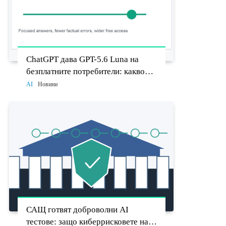
ChatGPT дава GPT-5.6 Luna на
безплатните потребители: какво
променят Think бутонът и новият
AI
Новини
Sol
САЩ готвят доброволни AI
тестове: защо киберрисковете на