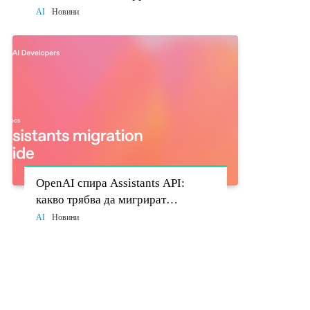
моделите стават политически
AI
Новини
въпрос
OpenAI спира Assistants API:
какво трябва да мигрират
разработчиците до 26 август
AI
Новини