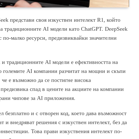
eek представи своя изкуствен интелект R1, който
на традиционните AI модели като ChatGPT. DeepSeek
с по-малко ресурси, предизвиквайки значителни
 и традиционните AI модели е ефективността на
о големите AI компании разчитат на мощни и скъпи
че е възможно да се постигне висока
 предизвика спад в цените на акциите на компании
рани чипове за AI приложения.
л безплатно и с отворен код, което дава възможност
т и внедряват решения с изкуствен интелект, без да
инвестиции. Това прави изкуствения интелект по-