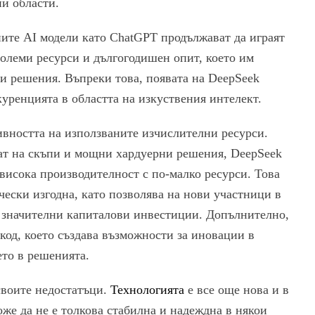
ни области.
ите AI модели като ChatGPT продължават да играят
 големи ресурси и дългогодишен опит, което им
и решения. Въпреки това, появата на DeepSeek
уренцията в областта на изкуствения интелект.
вността на използваните изчислителни ресурси.
ат на скъпи и мощни хардуерни решения, DeepSeek
 висока производителност с по-малко ресурси. Това
ески изгодна, като позволява на нови участници в
з значителни капиталови инвестиции. Допълнително,
 код, което създава възможности за иновации в
ето в решенията.
своите недостатъци.
Технологията
е все още нова и в
може да не е толкова стабилна и надеждна в някои