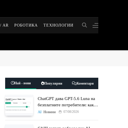
/ AR
РОБОТИКА
ТЕХНОЛОГИИ
Най - нови
Популярни
Коментари
ChatGPT дава GPT-5.6 Luna на
безплатните потребители: какво
променят Think бутонът и
07/08/2026
AI
Новини
новият Sol