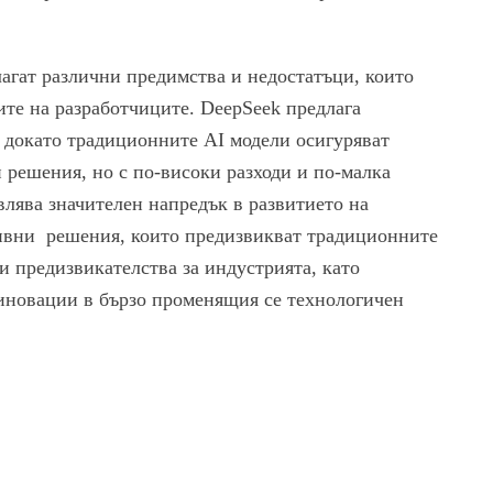
агат различни предимства и недостатъци, които
ите на разработчиците. DeepSeek предлага
, докато традиционните AI модели осигуряват
 решения, но с по-високи разходи и по-малка
влява значителен напредък в развитието на
тивни решения, които предизвикват традиционните
и предизвикателства за индустрията, като
 иновации в бързо променящия се технологичен