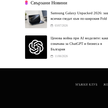
Свързани Новини
Samsung Galaxy Unpacked 2026: за
всички гледат към по-широкия Fold
03/07/2026
Ценова война при AI моделите: как
означава за ChatGPT и бизнеса в
България
11/06/2026
МЪЖКИ КЛУБ
ЖЕ