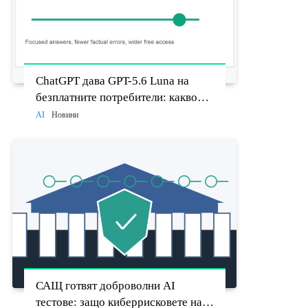
ChatGPT дава GPT-5.6 Luna на
безплатните потребители: какво
променят Think бутонът и новият
AI
Новини
Sol
САЩ готвят доброволни AI
тестове: защо киберрисковете на