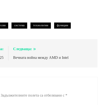
есии
система
технологии
функции
а:
Следваща:
25
Вечната война между AMD и Intel
Задължителните полета са отбелязани с
*