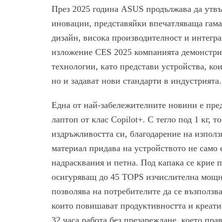
През 2025 година ASUS продължава да утвъ
иновации, представяйки впечатляваща гама 
дизайн, висока производителност и интегра
изложение CES 2025 компанията демонстри
технологии, като представи устройства, ко
но и задават нови стандарти в индустрията.
Една от най-забележителните новини е пред
лаптоп от клас Copilot+. С тегло под 1 кг, т
издръжливостта си, благодарение на изпол
материал придава на устройството не само 
надрасквания и петна. Под капака се крие 
осигуряващ до 45 TOPS изчислителна мощнос
позволява на потребителите да се възползва
които повишават продуктивността и креатив
32 часа работа без презареждане, което пр