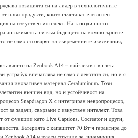
рждава позицията си на лидер в технологичните
от нови продукти, които съчетават елегантен
ция на изкуствен интелект. На тазгодишното
ра ангажимента си към бъдещето на компютърните
ито не само отговарят на съвременните изисквания,
ставянето на Zenbook A14 – най-лекият в света
ози ултрабук впечатлява не само с лекотата си, но и с
звания иновативен материал Ceraluminum. Този
елегантен външен вид, но и устойчивост на
процесор Snapdragon X с интегриран невропроцесор,
т за задачи, свързани с изкуствен интелект. Това
т от функции като Live Captions, Cocreator и други,
ността. Батерията с капацитет 70 Вт·ч гарантира до
ави Zenbook A14 идеален спътник за динамичния