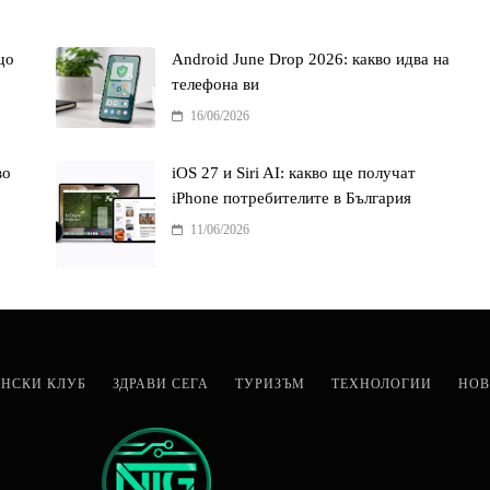
що
Android June Drop 2026: какво идва на
телефона ви
16/06/2026
во
iOS 27 и Siri AI: какво ще получат
iPhone потребителите в България
11/06/2026
НСКИ КЛУБ
ЗДРАВИ СЕГА
ТУРИЗЪМ
ТЕХНОЛОГИИ
НОВ