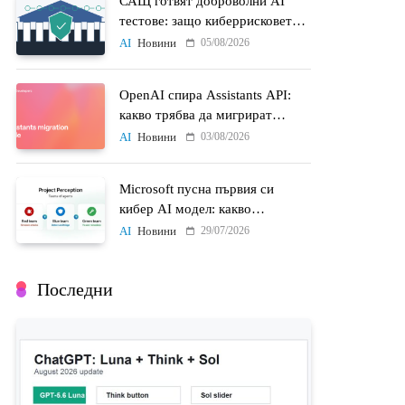
САЩ готвят доброволни AI
тестове: защо киберрисковете
на моделите стават
05/08/2026
AI
Новини
политически въпрос
OpenAI спира Assistants API:
какво трябва да мигрират
разработчиците до 26 август
03/08/2026
AI
Новини
Microsoft пусна първия си
кибер AI модел: какво
променят MAI-Cyber-1-Flash и
29/07/2026
AI
Новини
Project Perception
Последни