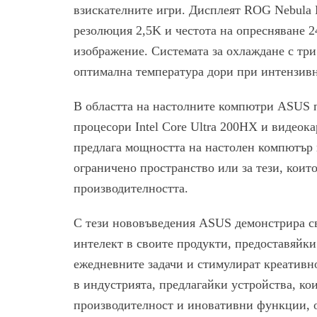
взискателните игри. Дисплеят ROG Nebula 
резолюция 2,5K и честота на опресняване 2
изображение. Системата за охлаждане с тр
оптимална температура дори при интензивн
В областта на настолните компютри ASUS 
процесори Intel Core Ultra 200HX и видеок
предлага мощността на настолен компютър 
ограничено пространство или за тези, коит
производителността.
С тези нововъведения ASUS демонстрира св
интелект в своите продукти, предоставяйки
ежедневните задачи и стимулират креативн
в индустрията, предлагайки устройства, кои
производителност и иновативни функции, 