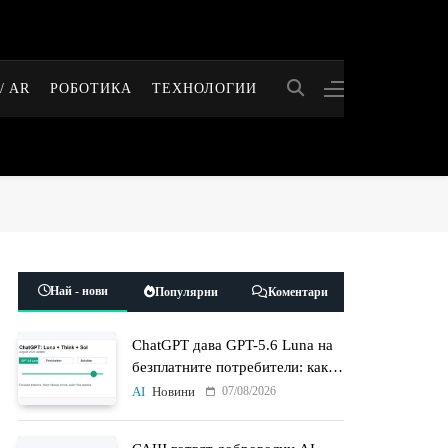
/ AR
РОБОТИКА
ТЕХНОЛОГИИ
Най - нови
Популярни
Коментари
ChatGPT дава GPT-5.6 Luna на
безплатните потребители: какво
променят Think бутонът и
07/08/2026
AI
Новини
новият Sol