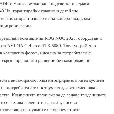
HDR с мини-светодиодна подсветка предлага
40 Hz, гарантирайки плавно и детайлно
и вентилатора и изпарителна камера поддържа
и игрови сесии.
представи компактния ROG NUC 2025, оборудван с
арта NVIDIA GeForce RTX 5080. Това устройство
в компактна форма, идеална за потребители с
о търсят преносимо решение без компромис в
оята ангажираност към интегрирането на изкуствен
 на потребителите инструменти, които улесняват
остта. Компанията продължава да задава тенденциите
то съчетават елегантен дизайн, висока
отговарящи на нуждите на съвременните