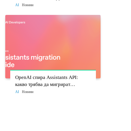
моделите стават политически
AI
Новини
въпрос
OpenAI спира Assistants API:
какво трябва да мигрират
разработчиците до 26 август
AI
Новини