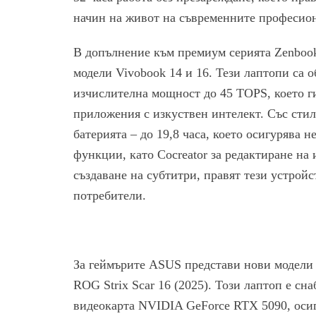
начин на живот на съвременните професио
В допълнение към премиум серията Zenbook
модели Vivobook 14 и 16. Тези лаптопи са 
изчислителна мощност до 45 TOPS, което г
приложения с изкуствен интелект. Със стил
батерията – до 19,8 часа, което осигурява 
функции, като Cocreator за редактиране на 
създаване на субтитри, правят тези устрой
потребители.
За геймърите ASUS представи нови модели 
ROG Strix Scar 16 (2025). Този лаптоп е сна
видеокарта NVIDIA GeForce RTX 5090, осиг