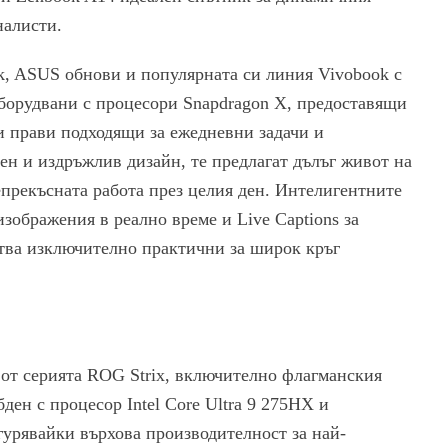
налисти.
, ASUS обнови и популярната си линия Vivobook с
оборудвани с процесори Snapdragon X, предоставящи
и прави подходящи за ежедневни задачи и
ен и издръжлив дизайн, те предлагат дълъг живот на
непрекъсната работа през целия ден. Интелигентните
изображения в реално време и Live Captions за
ства изключително практични за широк кръг
от серията ROG Strix, включително флагманския
бден с процесор Intel Core Ultra 9 275HX и
урявайки върхова производителност за най-