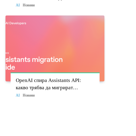
моделите стават политически
AI
Новини
въпрос
OpenAI спира Assistants API:
какво трябва да мигрират
разработчиците до 26 август
AI
Новини