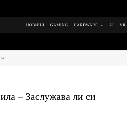
НОВИНИ
GAMING
HARDWARE
AI
VR 
ата?
чила – Заслужава ли си