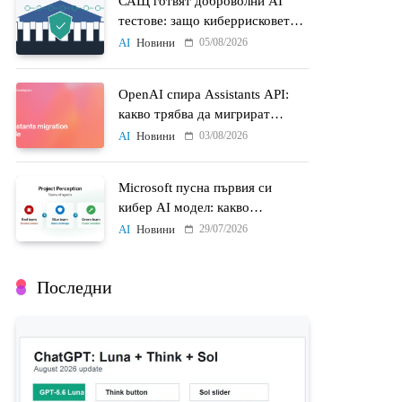
САЩ готвят доброволни AI
тестове: защо киберрисковете
на моделите стават
05/08/2026
AI
Новини
политически въпрос
OpenAI спира Assistants API:
какво трябва да мигрират
разработчиците до 26 август
03/08/2026
AI
Новини
Microsoft пусна първия си
кибер AI модел: какво
променят MAI-Cyber-1-Flash и
29/07/2026
AI
Новини
Project Perception
Последни