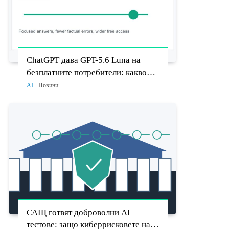
ChatGPT дава GPT-5.6 Luna на
безплатните потребители: какво
променят Think бутонът и новият
AI
Новини
Sol
САЩ готвят доброволни AI
тестове: защо киберрисковете на