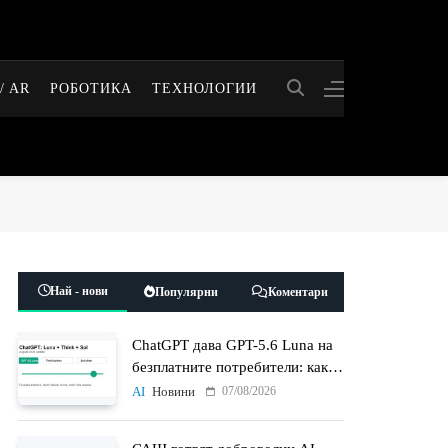
/ AR
РОБОТИКА
ТЕХНОЛОГИИ
Най - нови
Популярни
Коментари
ChatGPT дава GPT-5.6 Luna на
безплатните потребители: какво
променят Think бутонът и
07/08/2026
AI
Новини
новият Sol