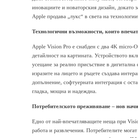
иновациите и новаторския дизайн, докато з
Apple продава „лукс“ в света на технологии
Технологични възможности, които впеча
Apple Vision Pro е снабден с два 4K micro
детайлност на картината. Устройството вкл
усещане за реално присъствие в дигитална с
изразите на лицето и ръцете създава интера
допълнение, софтуерната интеграция с оста
гладка, мощна и надеждна.
Потребителското преживяване – нов начи
Едно от най-впечатляващите неща при Visio
работа и развлечения. Потребителите могат