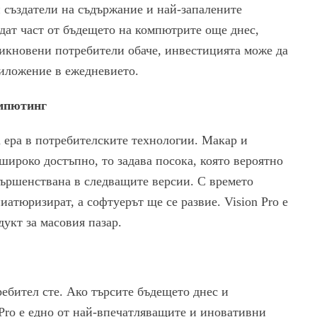
 създатели на съдържание и най-запалените
ъдат част от бъдещето на компютрите още днес,
бикновени потребители обаче, инвестицията може да
риложение в ежедневието.
омпютинг
а ера в потребителските технологии. Макар и
широко достъпно, то задава посока, която вероятно
вършенствана в следващите версии. С времето
атюризират, а софтуерът ще се развие. Vision Pro е
укт за масовия пазар.
ребител сте. Ако търсите бъдещето днес и
 Pro е едно от най-впечатляващите и иновативни