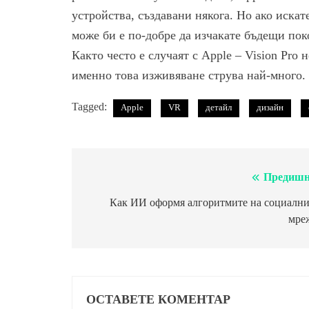
устройства, създавани някога. Но ако иска
може би е по-добре да изчакате бъдещи пок
Както често е случаят с Apple – Vision Pro 
именно това изживяване струва най-много.
Tagged:
Apple
VR
детайл
дизайн
Предишн
Навигация
Как ИИ оформя алгоритмите на социални
мре
ОСТАВЕТЕ КОМЕНТАР