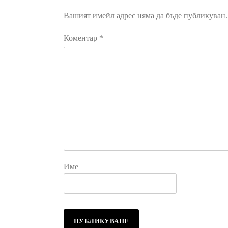
Вашият имейл адрес няма да бъде публикуван.
Коментар
*
Име