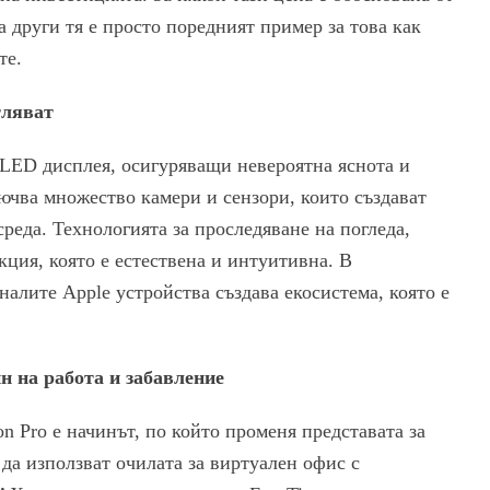
а други тя е просто поредният пример за това как
те.
тляват
-OLED дисплея, осигуряващи невероятна яснота и
ючва множество камери и сензори, които създават
реда. Технологията за проследяване на погледа,
кция, която е естествена и интуитивна. В
налите Apple устройства създава екосистема, която е
н на работа и забавление
n Pro е начинът, по който променя представата за
 да използват очилата за виртуален офис с