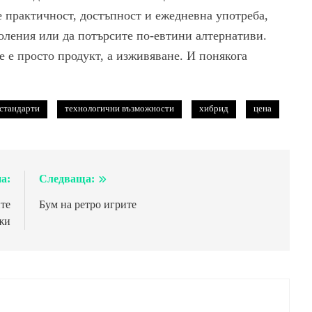
те практичност, достъпност и ежедневна употреба,
оления или да потърсите по-евтини алтернативи.
не е просто продукт, а изживяване. И понякога
стандарти
технологични възможности
хибрид
цена
а:
Следваща:
те
Бум на ретро игрите
жи