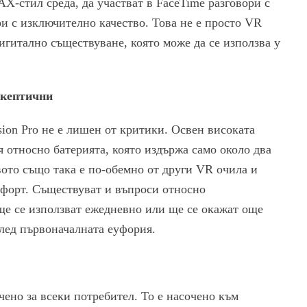
X-стил среда, да участват в FaceTime разговори с
и с изключително качество. Това не е просто VR
игитално съществуване, която може да се използва у
скептични
ion Pro не е лишен от критики. Освен високата
я относно батерията, която издържа само около два
вото също така е по-обемно от други VR очила и
мфорт. Съществуват и въпроси относно
ще се използват ежедневно или ще се окажат още
след първоначалната еуфория.
ачено за всеки потребител. То е насочено към