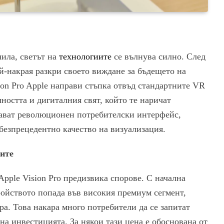
чила, светът на
технологиите
се вълнува силно. След
й-накрая разкри своето виждане за бъдещето на
ion Pro Apple направи стъпка отвъд стандартните VR
ността и дигиталния свят, който те наричат
ават революционен потребителски интерфейс,
и безпрецедентно качество на визуализация.
лите
Apple Vision Pro предизвика спорове. С начална
ройството попада във високия премиум сегмент,
а. Това накара много потребители да се запитат
 на инвестицията. За някои тази цена е обоснована от