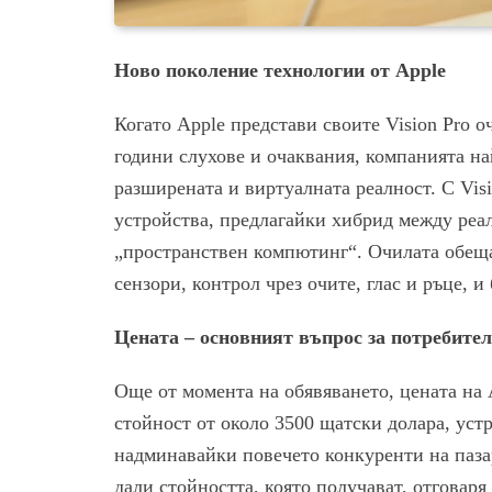
Ново поколение технологии от Apple
Когато Apple представи своите Vision Pro о
години слухове и очаквания, компанията на
разширената и виртуалната реалност. С Vis
устройства, предлагайки хибрид между реал
„пространствен компютинг“. Очилата обещ
сензори, контрол чрез очите, глас и ръце, 
Цената – основният въпрос за потребите
Още от момента на обявяването, цената на 
стойност от около 3500 щатски долара, уст
надминавайки повечето конкуренти на пазар
дали стойността, която получават, отговаря