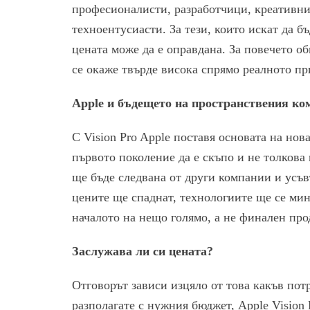
професионалисти, разработчици, креативни
техноентусиасти. За тези, които искат да б
цената може да е оправдана. За повечето о
се окаже твърде висока спрямо реалното п
Apple и бъдещето на пространствения к
С Vision Pro Apple поставя основата на нов
първото поколение да е скъпо и не толкова 
ще бъде следвана от други компании и усъ
цените ще спаднат, технологиите ще се мини
началото на нещо голямо, а не финален прод
Заслужава ли си цената?
Отговорът зависи изцяло от това какъв пот
разполагате с нужния бюджет, Apple Vision