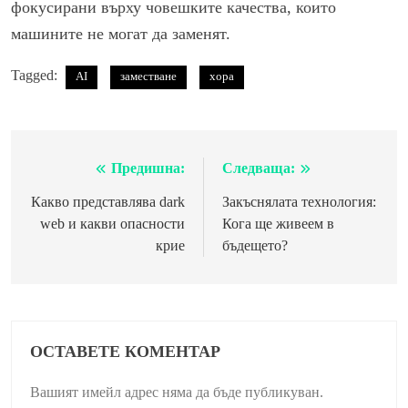
фокусирани върху човешките качества, които
машините не могат да заменят.
Tagged:
AI
заместване
хора
Предишна:
Следваща:
Навигация
Какво представлява dark
Закъснялата технология:
web и какви опасности
Кога ще живеем в
крие
бъдещето?
ОСТАВЕТЕ КОМЕНТАР
Вашият имейл адрес няма да бъде публикуван.