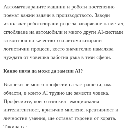
Автоматизираните машини и роботи постепенно
поемат важни задачи в производството. Заводи
използват роботизирани ръце за заваряване на метал,
сглобяване на автомобили и много други AI-системи
за контрол на качеството и автоматизирани
логистични процеси, което значително намалява
нуждата от човешка работна ръка в тези сфери.
Какво няма да може да замени AI?
Въпреки че много професии са застрашени, има
области, в които AI трудно ще замести човека.
Професиите, които изискват емоционална
интелигентност, критично мислене, креативност и
личностни умения, ще останат търсени от хората.
Такива са: