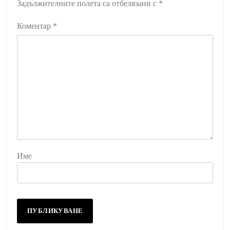
Задължителните полета са отбелязани с
*
Коментар
*
Име