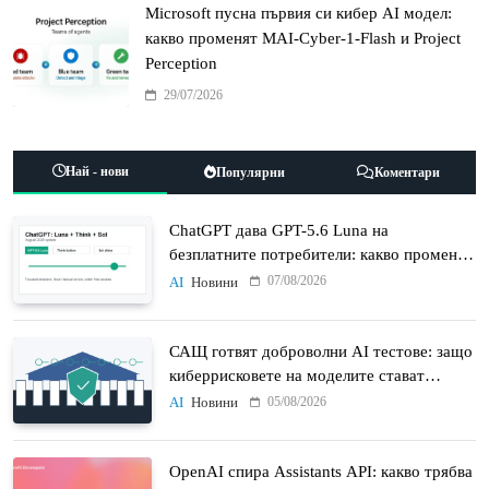
Microsoft пусна първия си кибер AI модел:
какво променят MAI-Cyber-1-Flash и Project
Perception
29/07/2026
Най - нови
Популярни
Коментари
ChatGPT дава GPT-5.6 Luna на
безплатните потребители: какво променят
Think бутонът и новият Sol
07/08/2026
AI
Новини
САЩ готвят доброволни AI тестове: защо
киберрисковете на моделите стават
политически въпрос
05/08/2026
AI
Новини
OpenAI спира Assistants API: какво трябва