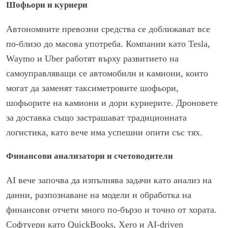
Шофьори и куриери
Автономните превозни средства се доближават все
по-близо до масова употреба. Компании като Tesla,
Waymo и Uber работят върху развитието на
самоуправляващи се автомобили и камиони, които
могат да заменят таксиметровите шофьори,
шофьорите на камиони и дори куриерите. Дроновете
за доставка също застрашават традиционната
логистика, като вече има успешни опити със тях.
Финансови анализатори и счетоводители
AI вече започва да изпълнява задачи като анализ на
данни, разпознаване на модели и обработка на
финансови отчети много по-бързо и точно от хората.
Софтуери като QuickBooks, Xero и AI-driven