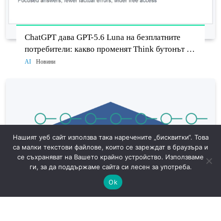
ChatGPT дава GPT-5.6 Luna на безплатните
потребители: какво променят Think бутонът и
новият Sol
AI
Новини
Нашият уеб сайт използва така наречените „бисквитки“. Това
са малки текстови файлове, които се зареждат в браузъра и
се съхраняват на Вашето крайно устройство. Използваме
ги, за да поддържаме сайта си лесен за употреба.
Ok
САЩ готвят доброволни AI тестове: защо