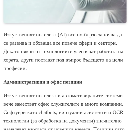
Изкуственият интелект (AI) все по-бързо започва да
се развива и обхваща все повече сфери и сектори.
Докато някои от технологиите улесняват работата на
хората, други поставят под въпрос бъдещето на цели
професии.
Административни и офис позиции
Изкуственият интелект и автоматизираните системи
вече заместват офис служителите в много компании.
Софтуери като chatbots, виртуални асистенти и OCR
технологии (за обработка на документи) значително
намаляват нуждата от човешка намеса. Позиции като