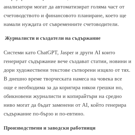
анализатори могат да автоматизират голяма част от
счетоводството и финансовото планиране, което ще
намали нуждата от съвременните счетоводители.
Журналисти и създатели на съдържание
Системи като ChatGPT, Jasper и други AI които
генерират съдържание вече създават статии, новини и
дори художествени текстове сътворени изцяло от тях.
В днешно време творческата намеса на човека все
още е необходима за да коригира някои грешки но,
обикновени журналисти и копирайтъри на средно
ниво могат да бъдат заменени от AI, който генерира
съдържание по-бързо и по-евтино.
Производствени и заводски работници