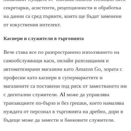
секретарки, асистенти, рецепционисти и обработка
на данни са сред първите, които ще бъдат заменени
от изкуствения интелект.
Касиери и служители в търговията
Вече става все по разпространено използването на
самообслужващи каси, онлайн разплащания и
автоматизирани магазини като Amazon Go, хората с
професии като касиери в супермаркетите и
магазините са поставени под риск от заместването им
с дигитални служители.
AI
може да управлява
транзакциите по-бързо и без грешки, което намалява
нуждата от персонал в търговията на дребно, дори в
бъдеще може да замести и банковите служители.