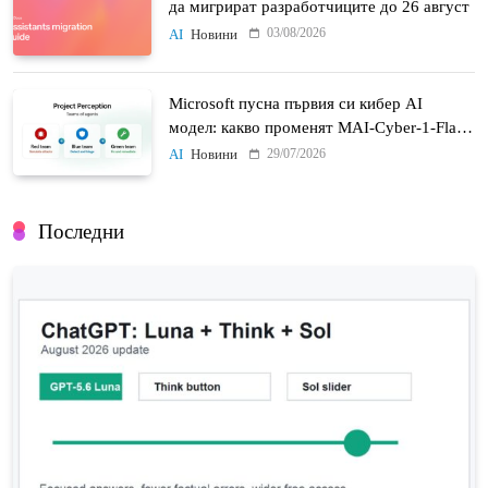
да мигрират разработчиците до 26 август
03/08/2026
AI
Новини
Microsoft пусна първия си кибер AI
модел: какво променят MAI-Cyber-1-Flash
и Project Perception
29/07/2026
AI
Новини
Последни