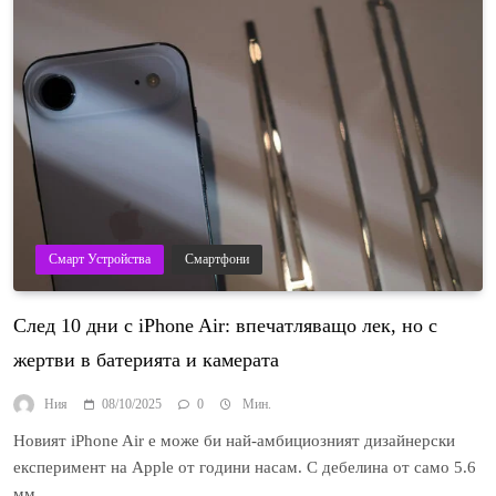
Смарт Устройства
Смартфони
След 10 дни с iPhone Air: впечатляващо лек, но с
жертви в батерията и камерата
Ния
08/10/2025
0
Мин.
Новият iPhone Air е може би най-амбициозният дизайнерски
експеримент на Apple от години насам. С дебелина от само 5.6
мм…