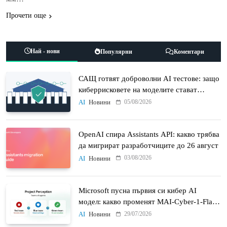
Прочети още
Най - нови
Популярни
Коментари
САЩ готвят доброволни AI тестове: защо
киберрисковете на моделите стават
политически въпрос
05/08/2026
AI
Новини
OpenAI спира Assistants API: какво трябва
да мигрират разработчиците до 26 август
03/08/2026
AI
Новини
Microsoft пусна първия си кибер AI
модел: какво променят MAI-Cyber-1-Flash
и Project Perception
29/07/2026
AI
Новини