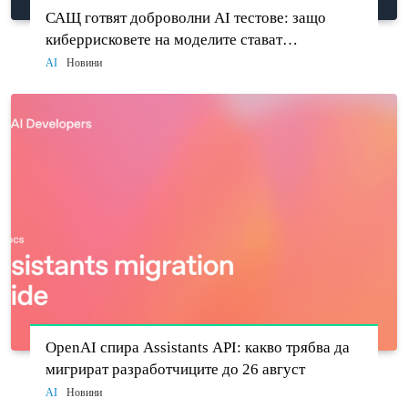
САЩ готвят доброволни AI тестове: защо
киберрисковете на моделите стават
политически въпрос
AI
Новини
OpenAI спира Assistants API: какво трябва да
мигрират разработчиците до 26 август
AI
Новини