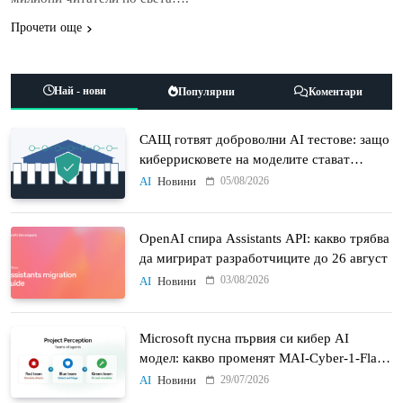
Прочети още
Най - нови
Популярни
Коментари
САЩ готвят доброволни AI тестове: защо
киберрисковете на моделите стават
политически въпрос
05/08/2026
AI
Новини
OpenAI спира Assistants API: какво трябва
да мигрират разработчиците до 26 август
03/08/2026
AI
Новини
Microsoft пусна първия си кибер AI
модел: какво променят MAI-Cyber-1-Flash
и Project Perception
29/07/2026
AI
Новини