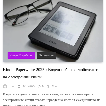
Смарт Устройства
Технологии
Kindle Paperwhite 2025 : Водещ избор за любителите
на електронни книги
Ния
09/10/2025
0
Мин.
В ерата на дигиталните технологии, четенето еволюира, а
електронните четци стават неразделна част от ежедневието на
милиони читатели по света….