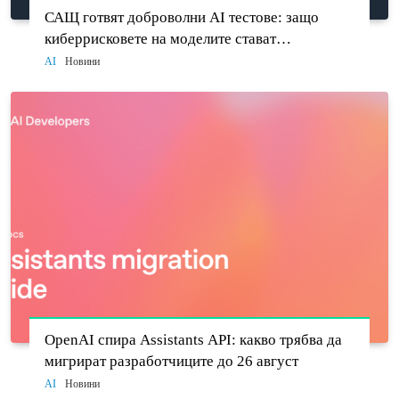
САЩ готвят доброволни AI тестове: защо
киберрисковете на моделите стават
политически въпрос
AI
Новини
OpenAI спира Assistants API: какво трябва да
мигрират разработчиците до 26 август
AI
Новини