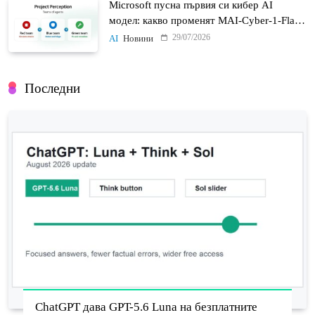
Microsoft пусна първия си кибер AI
модел: какво променят MAI-Cyber-1-Flash
и Project Perception
29/07/2026
AI
Новини
Последни
ChatGPT дава GPT-5.6 Luna на безплатните