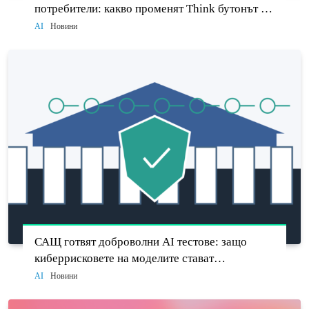
потребители: какво променят Think бутонът и
новият Sol
AI
Новини
САЩ готвят доброволни AI тестове: защо
киберрисковете на моделите стават
политически въпрос
AI
Новини