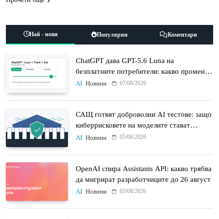
Най - нови
Популярни
Коментари
ChatGPT дава GPT-5.6 Luna на
безплатните потребители: какво променят
Think бутонът и новият Sol
07/08/2026
AI
Новини
САЩ готвят доброволни AI тестове: защо
киберрисковете на моделите стават
политически въпрос
05/08/2026
AI
Новини
OpenAI спира Assistants API: какво трябва
да мигрират разработчиците до 26 август
03/08/2026
AI
Новини